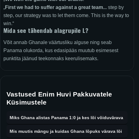
„
First we had to suffer against a great team...
step by
step, our strategy was to let them come. This is the way to
win.“
Mida see tähendab alagrupile L?
Võit annab Ghanale väärtusliku alguse ning seab
Panama olukorda, kus edasipääs muutub esimesest
punktita jäänud teekonnaks keerulisemaks.
Vastused Enim Huvi Pakkuvatele
Küsimustele
Miks Ghana alistas Panama 1:0 ja kes lõi võiduvärava
Mis muutis mängu ja kuidas Ghana lõpuks värava lõi