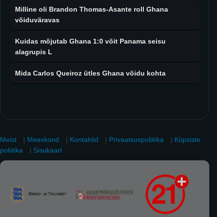
Milline oli Brandon Thomas-Asante roll Ghana
võiduväravas
Kuidas mõjutab Ghana 1:0 võit Panama seisu
alagrupis L
Mida Carlos Queiroz ütles Ghana võidu kohta
Meist
|
Meeskond
|
Kontaktid
|
Privaatsuspoliitika
|
Küpsiste
poliitika
|
Sisukaart