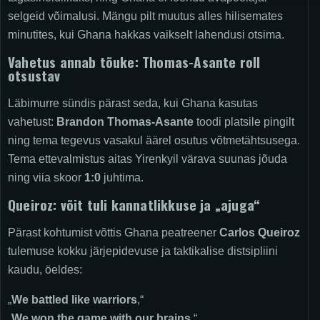
selgeid võimalusi. Mängu pilt muutus alles hilisemates
minutites, kui Ghana hakkas vaikselt lahendusi otsima.
Vahetus annab tõuke: Thomas-Asante roll
otsustav
Läbimurre sündis pärast seda, kui Ghana kasutas
vahetust:
Brandon Thomas-Asante
toodi platsile pingilt
ning tema tegevus vasakul äärel osutus võtmetähtsusega.
Tema ettevalmistus aitas Yirenkyil värava suunas jõuda
ning viia skoor
1:0
juhtima.
Queiroz: võit tuli kannatlikkuse ja „ajuga“
Pärast kohtumist võttis Ghana peatreener
Carlos Queiroz
tulemuse kokku järjepidevuse ja taktikalise distsipliini
kaudu, öeldes:
„
We battled like warriors
,“
„
We won the game with our brains
.“