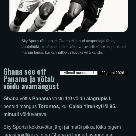
Sky Sports rõhutab, et Ghana ei teinud avapoolajal ühtegi
pealelööki, mistõttu on hiline võiduvärav eriti kõnekas: punkt tuli
mängu lõpus, kui kannatlikkus lõpuks vilja kandis.
Ghana see off
Viimati uuendatud
22 juuni 2026
Panama ja võtab
võidu avamängust
Ghana
võttis
Panama
vastu
1:0
võidu
alagrupis L
peetud mängus
Torontos
, kui
Caleb Yirenkyi
lõi
95.
minutil
võiduvärava.
Sky Sportsi kokkuvõtte järgi jäi matši pikka lõiku pigem
tagasihoidlikuks, ning Ghana ei loonud avapoolajal