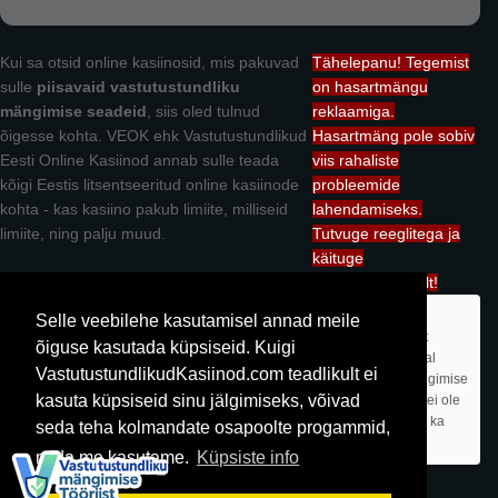
Kui sa otsid online kasiinosid, mis pakuvad
Tähelepanu! Tegemist
sulle
piisavaid vastutustundliku
on hasartmängu
mängimise seadeid
, siis oled tulnud
reklaamiga.
õigesse kohta. VEOK ehk Vastutustundlikud
Hasartmäng pole sobiv
Eesti Online Kasiinod annab sulle teada
viis rahaliste
kõigi Eestis litsentseeritud online kasiinode
probleemide
kohta - kas kasiino pakub limiite, milliseid
lahendamiseks.
limiite, ning palju muud.
Tutvuge reeglitega ja
käituge
vastutustundlikult!
Vastutustundlikudkasiinod.com omanik on OÜ Mediacurse. Kuigi me
Selle veebilehe kasutamisel annad meile
tutvustame Teile Eesti kasiinode võimalusi, siis oleme me kasiinodest
õiguse kasutada küpsiseid. Kuigi
sõltumatu ettevõte. Me anname endast parima, et kogu info käesoleval
VastutustundlikudKasiinod.com teadlikult ei
saidil oleks korrektne, aga kasiinod võivad oma vastutustundliku mängimise
kasuta küpsiseid sinu jälgimiseks, võivad
seadeid, ja ka boonuseid, igal hetkel muuta, ning käesolev veebileht ei ole
vastutav vale info eest. Iga kasiino puhul soovitame kindlasti ära teha ka
seda teha kolmandate osapoolte progammid,
enda kodutöö.
mida me kasutame.
Küpsiste info
Kõik õigused kaitstud © vastutustundlikudkasiinod.com 2026