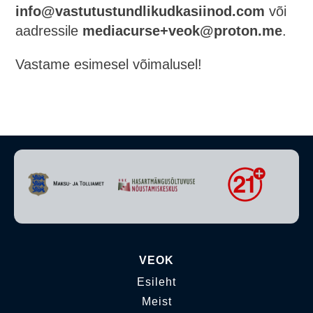
info@vastutustundlikudkasiinod.com
või
aadressile
mediacurse+veok@proton.me
.
Vastame esimesel võimalusel!
VEOK
Esileht
Meist