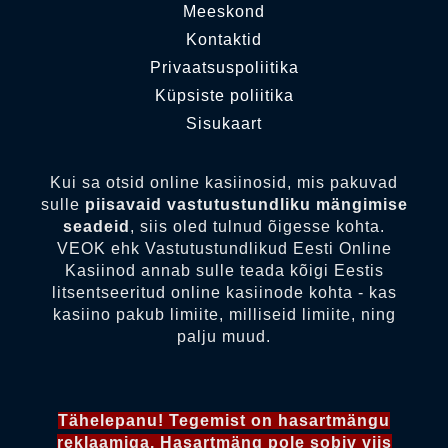
Meeskond
Kontaktid
Privaatsuspoliitika
Küpsiste poliitika
Sisukaart
Kui sa otsid online kasiinosid, mis pakuvad
sulle
piisavaid vastutustundliku mängimise
seadeid
, siis oled tulnud õigesse kohta.
VEOK ehk Vastutustundlikud Eesti Online
Kasiinod annab sulle teada kõigi Eestis
litsentseeritud online kasiinode kohta - kas
kasiino pakub limiite, milliseid limiite, ning
palju muud.
Tähelepanu! Tegemist on hasartmängu
reklaamiga. Hasartmäng pole sobiv viis