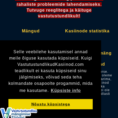
rahaliste probleemide lahendamiseks.
Tutvuge reeglitega ja käituge
vastutustundlikult!
Mängud
Kasiinode statistika
Kasiinod
Pokkeritoad
Selle veebilehe kasutamisel annad
Boonused
Vastutustundlik mäng
meile õiguse kasutada küpsiseid. Kuigi
Makseviisid
Mängude loojad
VastutustundlikudKasiinod.com
teadlikult ei kasuta küpsiseid sinu
Vastutustundlikudkasiinod.com omanik on OÜ Mediacurse.
Kuigi me tutvustame Teile Eesti kasiinode võimalusi, siis oleme
jälgimiseks, võivad seda teha
me kasiinodest sõltumatu ettevõte. Me anname endast parima,
et kogu info käesoleval saidil oleks korrektne, aga kasiinod
kolmandate osapoolte progammid, mida
võivad oma vastutustundliku mängimise seadeid, ja ka
boonuseid, igal hetkel muuta, ning käesolev veebileht ei ole
me kasutame.
Küpsiste info
vastutav vale info eest. Iga kasiino puhul soovitame kindlasti
ära teha ka enda kodutöö.
Nõustu küpsistega
Kõik õigused kaitstud ©
vastutustundlikudkasiinod.com 2026.