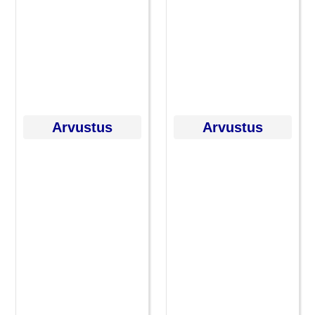
Arvustus
Arvustus