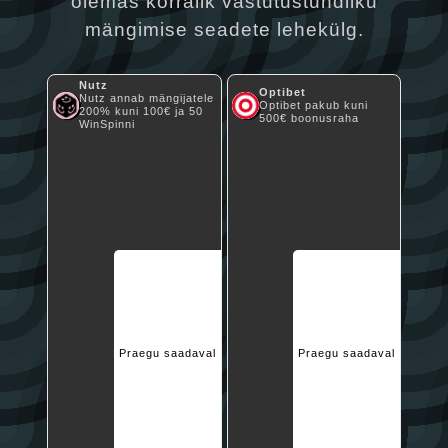
olemas korralik vastutustundliku
mängimise seadete lehekülg.
Nutz
Optibet
Nutz annab mängijatele
Optibet pakub kuni
200% kuni 100€ ja 50
500€ boonusraha
WinSpinni
Praegu saadaval
Praegu saadaval