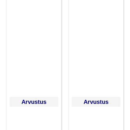
Arvustus
Arvustus