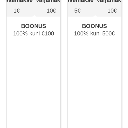
1€
10€
5€
10€
BOONUS
BOONUS
100% kuni €100
100% kuni 500€