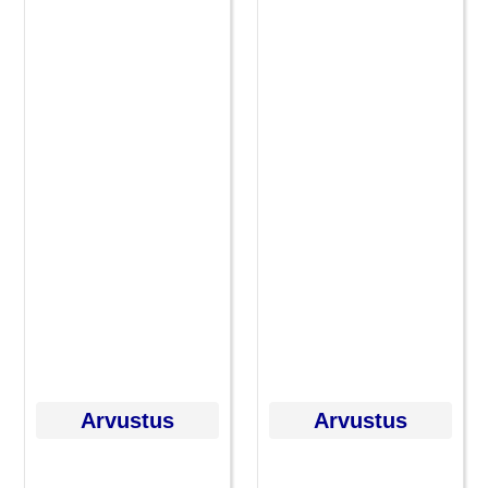
Arvustus
Arvustus