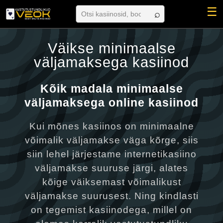
☰
Väikse minimaalse
väljamaksega kasiinod
Kõik madala minimaalse
väljamaksega online kasiinod
Kui mõnes kasiinos on minimaalne
võimalik väljamakse väga kõrge, siis
siin lehel järjestame internetikasiino
väljamakse suuruse järgi, alates
kõige väiksemast võimalikust
väljamakse suurusest. Ning kindlasti
on tegemist kasiinodega, millel on