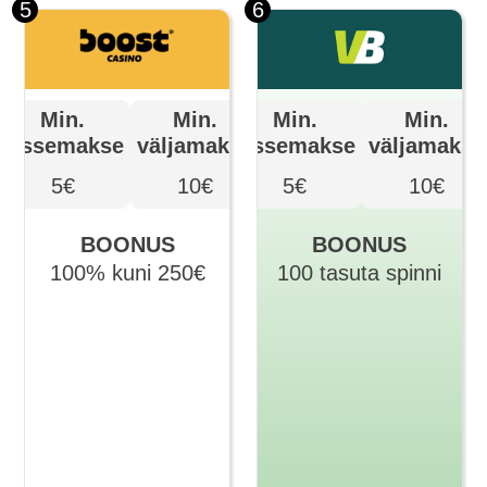
5
6
Min.
Min.
Min.
Min.
sissemakse
väljamakse
sissemakse
väljamakse
5€
10€
5€
10€
BOONUS
BOONUS
100% kuni 250€
100 tasuta spinni