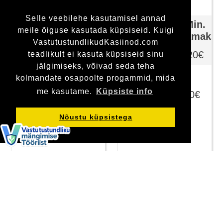
Selle veebilehe kasutamisel annad
Min.
Min.
Min.
Min.
meile õiguse kasutada küpsiseid. Kuigi
sissemakse
väljamakse
sissemakse
väljamakse
VastutustundlikudKasiinod.com
10€
20€
10€
20€
teadlikult ei kasuta küpsiseid sinu
jälgimiseks, võivad seda teha
kolmandate osapoolte progammid, mida
BOONUS
BOONUS
me kasutame.
Küpsiste info
100% kuni €500
100% kuni 120€
Nõustu küpsistega