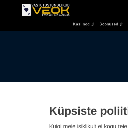
Kasiinod ⇵
Boonused ⇵
Küpsiste poliit
Kuigi meie isiklikult ei kogu t