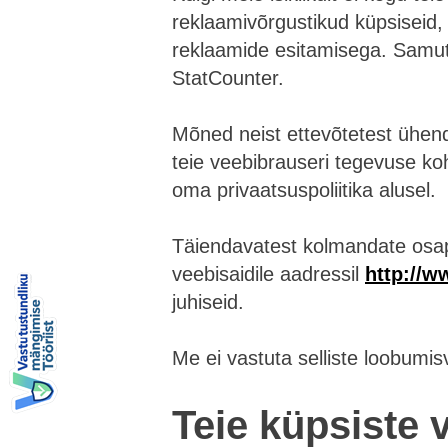
reklaamivõrgustikud küpsiseid, 
reklaamide esitamisega. Samut
StatCounter.
Mõned neist ettevõtetest ühend
teie veebibrauseri tegevuse ko
oma privaatsuspoliitika alusel.
Täiendavatest kolmandate osapo
veebisaidile aadressil
http://w
juhiseid.
Me ei vastuta selliste loobumi
Teie küpsiste 