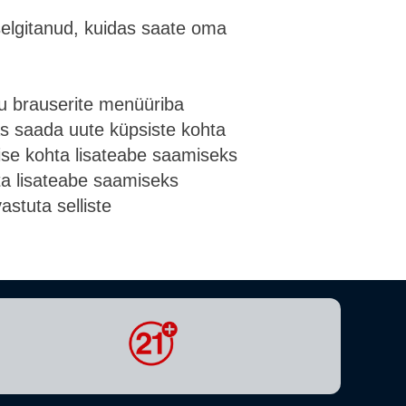
selgitanud, kuidas saate oma
u brauserite menüüriba
as saada uute küpsiste kohta
ise kohta lisateabe saamiseks
ta lisateabe saamiseks
stuta selliste