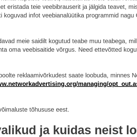
et eristada teie veebibrauserit ja jälgida teavet, m
i koguvad infot veebianalüütika programmid nagu 
avad meie saidilt kogutud teabe muu teabega, mil
hta oma veebisaitide võrgus. Need ettevõtted kog
olte reklaamivõrkudest saate loobuda, minnes Netw
ww.networkadvertising.org/managing/opt_out.a
svõimaluste tõhususe eest.
valikud ja kuidas neist 