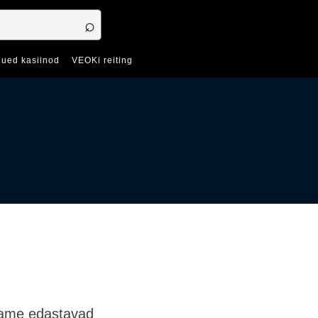
ued kasiinod
VEOKi reiting
klaame edastavad