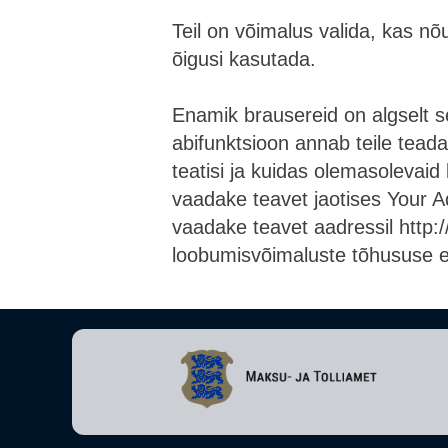
Teil on võimalus valida, kas n
õigusi kasutada.
Enamik brausereid on algselt 
abifunktsioon annab teile tead
teatisi ja kuidas olemasolevai
vaadake teavet jaotises Your 
vaadake teavet aadressil http:
loobumisvõimaluste tõhususe e