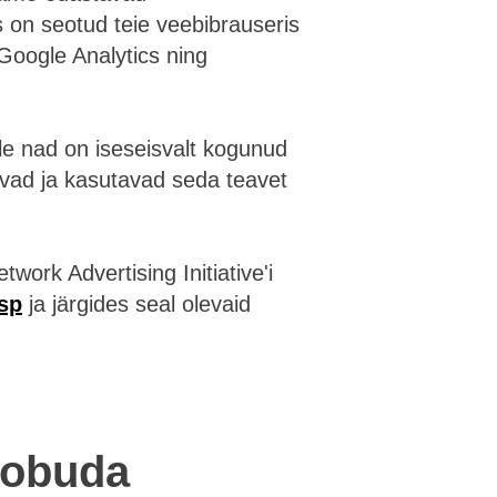
is on seotud teie veebibrauseris
Google Analytics ning
le nad on iseseisvalt kogunud
uvad ja kasutavad seda teavet
ork Advertising Initiative'i
sp
ja järgides seal olevaid
loobuda