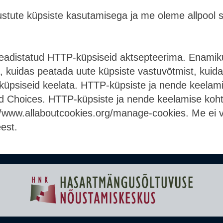
õustute küpsiste kasutamisega ja me oleme allpool 
seadistatud HTTP-küpsiseid aktsepteerima. Enamik
a, kuidas peatada uute küpsiste vastuvõtmist, kuid
d küpsiseid keelata. HTTP-küpsiste ja nende keelam
Ad Choices. HTTP-küpsiste ja nende keelamise koh
//www.allaboutcookies.org/manage-cookies. Me ei va
est.