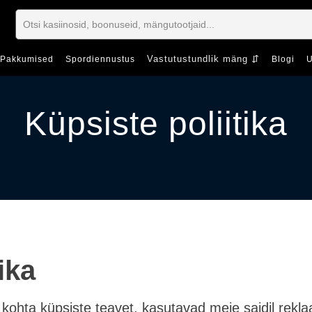
Vastutustundlik mäng ⇵
Pakkumised
Spordiennustus
Blogi
U
Küpsiste poliitika
ika
eie kohta küpsiste teavet, kasutavad meie saidil re