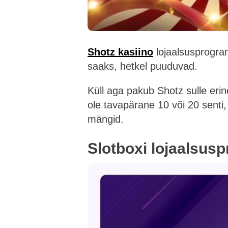
Shotz kasiino
lojaalsusprogra
saaks, hetkel puuduvad.
Küll aga pakub Shotz sulle eri
ole tavapärane 10 või 20 senti,
mängid.
Slotboxi lojaalsu