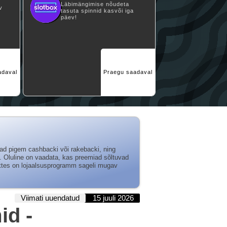
Läbimängimise nõudeta
v
tasuta spinnid kasvõi iga
päev!
adaval
Praegu saadaval
aad pigem cashbacki või rakebacki, ning
 Oluline on vaadata, kas preemiad sõltuvad
õttes on lojaalsusprogramm sageli mugav
Viimati uuendatud
15 juuli 2026
id -