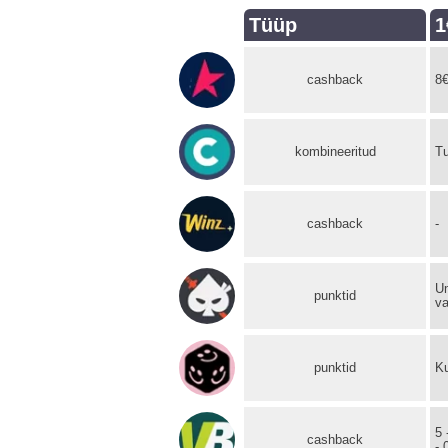
Tüüp
1
cashback
8
kombineeritud
Tu
cashback
-
U
punktid
v
punktid
K
5 
cashback
- 