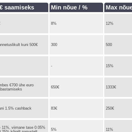
€ saamiseks
Min nõue / %
Max nõue
€
8%
12%
nnetuslikult kuni 500€
300
500
-
15%
mbes €700 ühe euro
650€
1333€
abastamiseks
uni 1.5% cashback
83€
250€
- 11%, viimane tase 0.05%
5%
11%
0.25% kõigilt panustelt