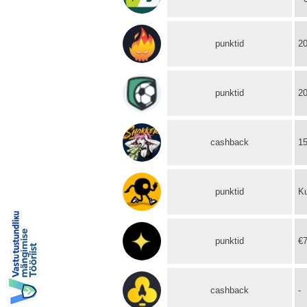
punktid
2
punktid
2
cashback
1
punktid
Ku
punktid
€7
cashback
-