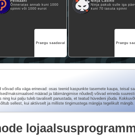
Pelikaani
Ninja Casino
Õnneratas annab kuni 1000
Ninja pakub sulle iga päe
spinni või 1000 eurot
kuni 70 tasuta spinni
Praegu saadaval
Praegu sa
d võivad olla väga erinevad: osas teenid kaspunkte tasemete kaupa, teisal s
sed/maksimaalsed määrad ja läbimängimise nõuded) võivad erineda suuresti.
 ning kui palju tuleb tavaliselt panustada, et teatud hüvedeni jõuda. Kokkuv
tub sellest, kui aktiivselt ja milliste tingimustega mängija tegelikult mängib.
node lojaalsusprogramm