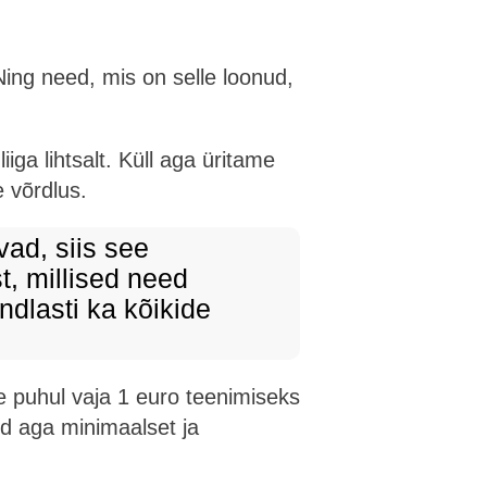
ing need, mis on selle loonud,
iga lihtsalt. Küll aga üritame
 võrdlus.
ad, siis see
t, millised need
ndlasti ka kõikide
e puhul vaja 1 euro teenimiseks
d aga minimaalset ja