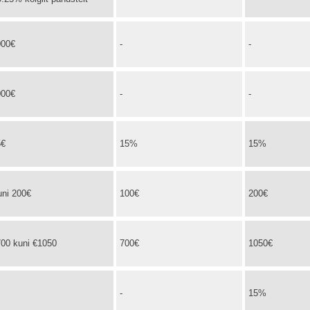
000€
-
-
000€
-
-
5€
15%
15%
ni 200€
100€
200€
00 kuni €1050
700€
1050€
-
15%