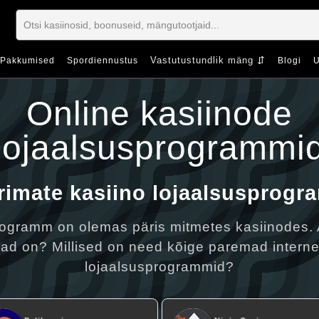
Vastutustundlik mäng ⇵
Pakkumised
Spordiennustus
Blogi
U
Online kasiinode
lojaalsusprogrammi
rimate kasiino lojaalsusprog
ogramm on olemas päris mitmetes kasiinodes. 
ad on? Millised on need kõige paremad interne
lojaalsusprogrammid?