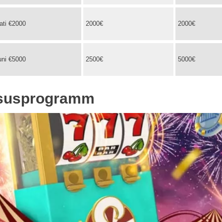
ati €2000
2000€
2000€
ni €5000
2500€
5000€
alsusprogramm