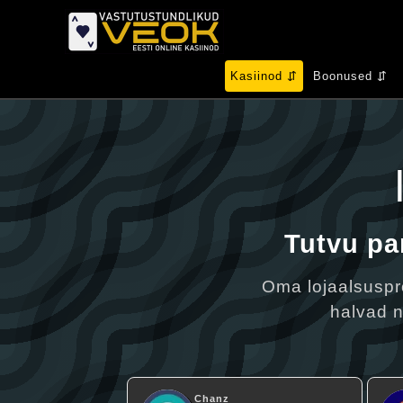
Kasiinod ⇵
Boonused ⇵
Tutvu pa
Oma lojaalsuspr
halvad n
Chanz