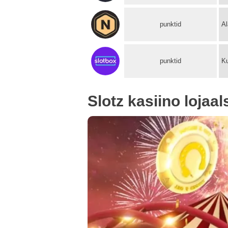
punktid
Al
punktid
Ku
Slotz kasiino loja