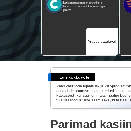
Läbimängimise nõudeta
tasuta spinnid kasvõi iga
päev!
Praegu saadaval
Lühikokkuvõte
Veebikasiinode lojaalsus- ja VIP-programmi
auhindade saamise tingimused (sh minimaal
kaotustest, kui suur on maksimaalne boonus
viis lisasoodustuste saamiseks, kuid kasu sõl
Parimad kasii