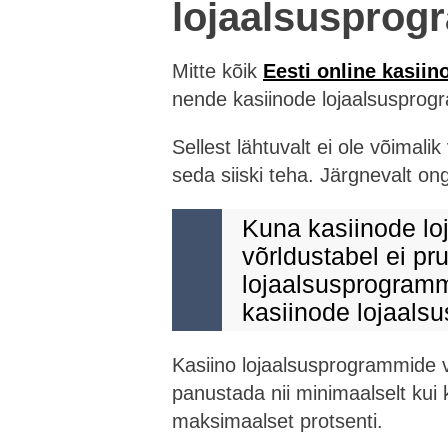
lojaalsusprog
Mitte kõik
Eesti online kasiin
nende kasiinode lojaalsusprogr
Sellest lähtuvalt ei ole võimali
seda siiski teha. Järgnevalt o
Kuna kasiinode lo
võrldustabel ei pr
lojaalsusprogrammi
kasiinode lojaals
Kasiino lojaalsusprogrammide v
panustada nii minimaalselt ku
maksimaalset protsenti.