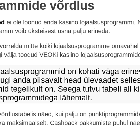
rammide võrdlus
od
ei ole loonud enda kasiino lojaalsusprogrammi. N
amm võib üksteisest üsna palju erineda.
k võrrelda mitte kõiki lojaalsusprogramme omavahel li
ngi välja toodud VEOKi kasiino lojaalsusprogrammide
jaalsusprogrammid on kohati väga erinev
uugi anda piisavalt head ülevaadet selles
d tegelikult on. Seega tutvu tabeli all ki
usprogrammidega lähemalt.
õrdlustabelis näed, kui palju on punktiprogrammid
i ka maksimaalselt. Cashback pakkumiste puhul näe