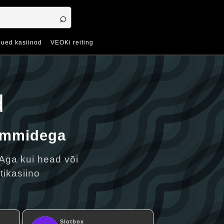
ued kasiinod
VEOKi reiting
d
rammidega
Aga kui head või
tikasiino
Slotbox