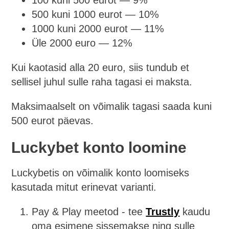
500 kuni 1000 eurot — 10%
1000 kuni 2000 eurot — 11%
Üle 2000 euro — 12%
Kui kaotasid alla 20 euro, siis tundub et
sellisel juhul sulle raha tagasi ei maksta.
Maksimaalselt on võimalik tagasi saada kuni
500 eurot päevas.
Luckybet konto loomine
Luckybetis on võimalik konto loomiseks
kasutada mitut erinevat varianti.
Pay & Play meetod - tee
Trustly
kaudu
oma esimene sissemakse ning sulle