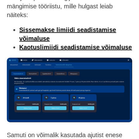
mängimise tööriistu, mille hulgast leiab
näiteks:
Sissemakse limiidi seadistamise
võimaluse
Kaotuslimiidi seadistamise võimaluse
Samuti on võimalik kasutada ajutist enese