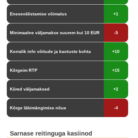
Enesevälistamise võimalus
+1
Minimaalne väljamakse suurem kui 10 EUR
-5
Korralik info võitude ja kaotuste kohta
+10
Kõrgeim RTP
+15
Kiired väljamaksed
+2
Kõrge läbimängimise nõue
-4
Sarnase reitinguga kasiinod