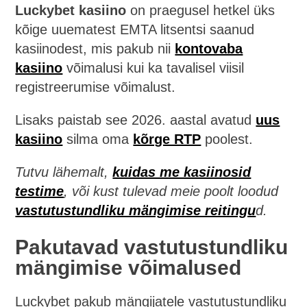
Luckybet kasiino
on praegusel hetkel üks
kõige uuematest EMTA litsentsi saanud
kasiinodest, mis pakub nii
kontovaba
kasiino
võimalusi kui ka tavalisel viisil
registreerumise võimalust.
Lisaks paistab see 2026. aastal avatud
uus
kasiino
silma oma
kõrge RTP
poolest.
Tutvu lähemalt,
kuidas me kasiinosid
testime
, või kust tulevad meie poolt loodud
vastutustundliku mängimise reitingu
d.
Pakutavad vastutustundliku
mängimise võimalused
Luckybet pakub mängijatele vastutustundliku