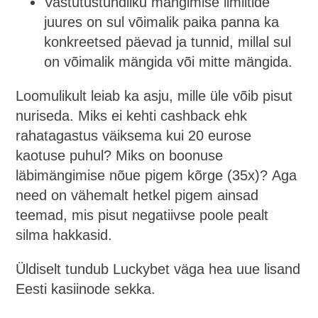
Vastutustundliku mängimise limiitide
juures on sul võimalik paika panna ka
konkreetsed päevad ja tunnid, millal sul
on võimalik mängida või mitte mängida.
Loomulikult leiab ka asju, mille üle võib pisut
nuriseda. Miks ei kehti cashback ehk
rahatagastus väiksema kui 20 eurose
kaotuse puhul? Miks on boonuse
läbimängimise nõue pigem kõrge (35x)? Aga
need on vähemalt hetkel pigem ainsad
teemad, mis pisut negatiivse poole pealt
silma hakkasid.
Üldiselt tundub Luckybet väga hea uue lisand
Eesti kasiinode sekka.