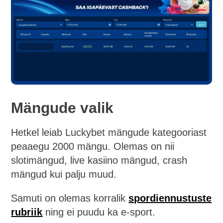
Mängude valik
Hetkel leiab Luckybet mängude kategooriast
peaaegu 2000 mängu. Olemas on nii
slotimängud, live kasiino mängud, crash
mängud kui palju muud.
Samuti on olemas korralik
spordiennustuste
rubriik
ning ei puudu ka e-sport.