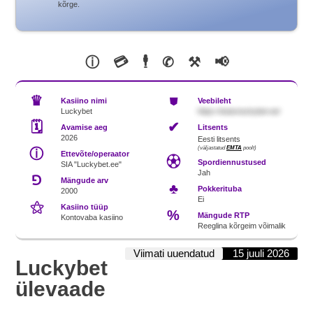
kõrge.
ⓘ︎
💳︎
🕴︎
✆
⚒
📢︎
♛
⛊
Kasiino nimi
Veebileht
Luckybet
https://www.luckybet.ee/
🗓
✔
Avamise aeg
Litsents
2026
Eesti litsents
(väljastatud
EMTA
poolt)
ⓘ
Ettevõte/operaator
⚽︎
Spordiennustused
SIA "Luckybet.ee"
Jah
⅁
Mängude arv
♣
Pokkerituba
2000
Ei
⚝
Kasiino tüüp
%
Mängude RTP
Kontovaba kasiino
Reeglina kõrgeim võimalik
Viimati uuendatud
15 juuli 2026
Luckybet
ülevaade