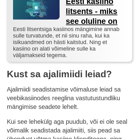
Eesti kasiino
litsents - miks
see oluline on
Eesti litsentsiga kasiinos mängimine annab
sulle turvatunde, et nii sinu raha, kui ka
isikuandmed on hästi kaitstud. Ning et
kasiino on alati võimeline sulle ka
väljamakseid tegema.
Kust sa ajalimiidi leiad?
Ajalimiidi seadistamise võimaluse leiad sa
veebikasiinodes reeglina vastutustundliku
mängimise seadete lehelt.
Kui see lehekülg aga puudub, või ei ole seal
võimalik seadistada ajalimiiti, siis pead sa