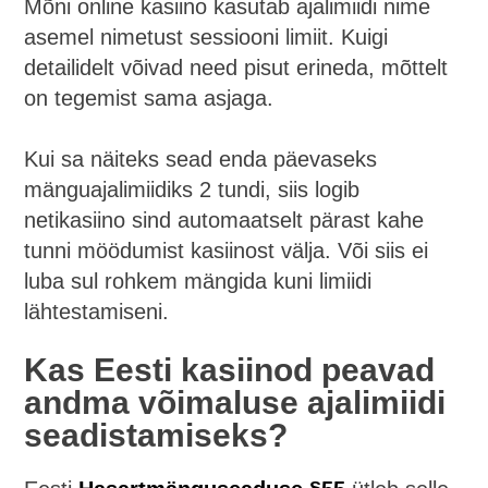
Mõni online kasiino kasutab ajalimiidi nime
asemel nimetust sessiooni limiit. Kuigi
detailidelt võivad need pisut erineda, mõttelt
on tegemist sama asjaga.
Kui sa näiteks sead enda päevaseks
mänguajalimiidiks 2 tundi, siis logib
netikasiino sind automaatselt pärast kahe
tunni möödumist kasiinost välja. Või siis ei
luba sul rohkem mängida kuni limiidi
lähtestamiseni.
Kas Eesti kasiinod peavad
andma võimaluse ajalimiidi
seadistamiseks?