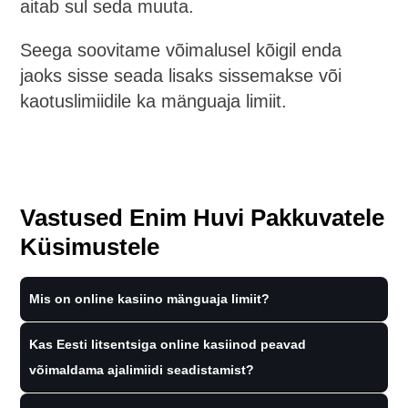
aitab sul seda muuta.
Seega soovitame võimalusel kõigil enda
jaoks sisse seada lisaks sissemakse või
kaotuslimiidile ka mänguaja limiit.
Vastused Enim Huvi Pakkuvatele
Küsimustele
Mis on online kasiino mänguaja limiit?
Kas Eesti litsentsiga online kasiinod peavad
võimaldama ajalimiidi seadistamist?