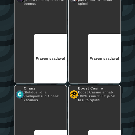
boonus
spinni
Praegu saadaval
Praegu saadaval
Chanz
Boost Casino
Slotiduellid ja
Boost Casino annab
võidujooksud Chanz
100% kuni 250€ ja 50
kasiinos
tasuta spinni