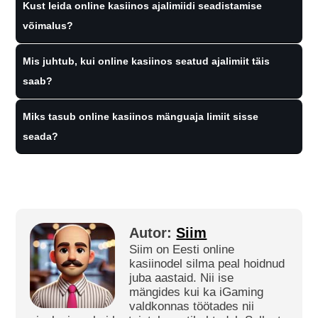
Kust leida online kasiinos ajalimiidi seadistamise
võimalus?
Mis juhtub, kui online kasiinos seatud ajalimiit täis
saab?
Miks tasub online kasiinos mänguaja limiit sisse
seada?
Autor:
Siim
Siim on Eesti online
kasiinodel silma peal hoidnud
juba aastaid. Nii ise
mängides kui ka iGaming
valdkonnas töötades nii