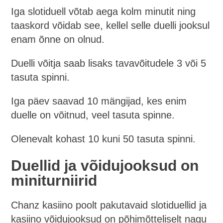
Iga slotiduell võtab aega kolm minutit ning
taaskord võidab see, kellel selle duelli jooksul
enam õnne on olnud.
Duelli võitja saab lisaks tavavõitudele 3 või 5
tasuta spinni.
Iga päev saavad 10 mängijad, kes enim
duelle on võitnud, veel tasuta spinne.
Olenevalt kohast 10 kuni 50 tasuta spinni.
Duellid ja võidujooksud on
miniturniirid
Chanz kasiino poolt pakutavaid slotiduellid ja
kasiino võidujooksud on põhimõtteliselt nagu