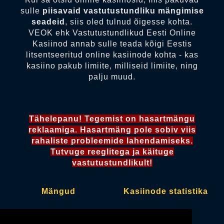
sulle
piisavaid vastutustundliku mängimise
seadeid
, siis oled tulnud õigesse kohta.
VEOK ehk Vastutustundlikud Eesti Online
Kasiinod annab sulle teada kõigi Eestis
litsentseeritud online kasiinode kohta - kas
kasiino pakub limiite, milliseid limiite, ning
palju muud.
Tähelepanu! Tegemist on hasartmängu
reklaamiga. Hasartmäng pole sobiv viis
rahaliste probleemide lahendamiseks.
Tutvuge reeglitega ja käituge
vastutustundlikult!
Mängud
Kasiinode statistika
Kasiinod
Pokkeritoad