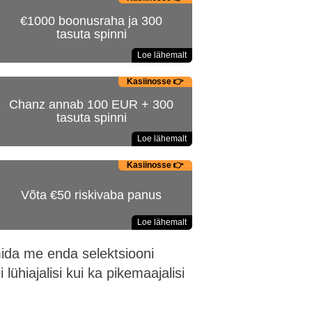
€1000 boonusraha ja 300
tasuta spinni
Loe lähemalt
Kasiinosse 👉
Chanz annab 100 EUR + 300
tasuta spinni
Loe lähemalt
Kasiinosse 👉
Võta €50 riskivaba panus
Loe lähemalt
mida me enda selektsiooni
lühiajalisi kui ka pikemaajalisi