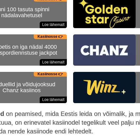
ni 100 tasuta spinni
nädalavahetusel
Loe lähemalt
Kasiinosse 👉
betis on iga nädal 4000
pordiennstuse jackpot
Loe lähemalt
Kasiinosse 👉
duellid ja võidujooksud
Chanz kasiinos
Loe lähemalt
ed
on peamised, mida Eestis leida on võimalik, ja 
a, on erinevatel kasiinodel tegelikult veel palju nii 
ida nende kasiinode endi lehtedelt.