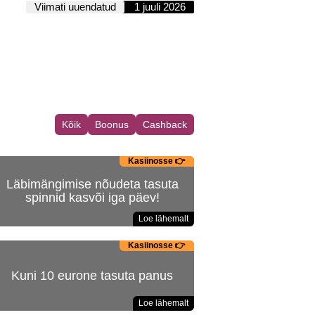
Viimati uuendatud
1 juuli 2026
Kõik
Boonus
Cashback
Kasiinosse 👉
Läbimängimise nõudeta tasuta
spinnid kasvõi iga päev!
Loe lähemalt
Kasiinosse 👉
Kuni 10 eurone tasuta panus
Loe lähemalt