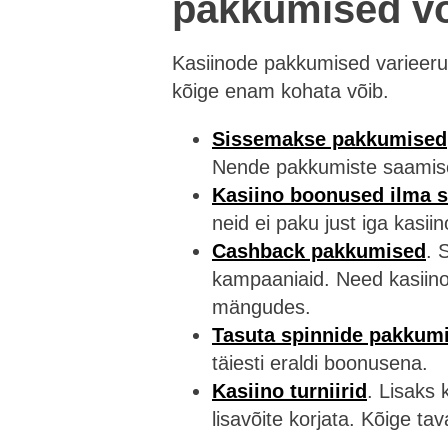
pakkumised v
Kasiinode pakkumised varieeruv
kõige enam kohata võib.
Sissemakse pakkumised
Nende pakkumiste saamise
Kasiino boonused ilma 
neid ei paku just iga kasii
Cashback pakkumised
. 
kampaaniaid. Need kasiino p
mängudes.
Tasuta spinnide pakkum
täiesti eraldi boonusena.
Kasiino turniirid
. Lisaks 
lisavõite korjata. Kõige ta