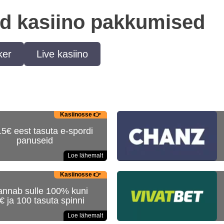
ed kasiino pakkumised
ker
Live kasiino
Kasiinosse 👉
15€ eest tasuta e-spordi
panuseid
Loe lähemalt
Kasiinosse 👉
annab sulle 100% kuni
€ ja 100 tasuta spinni
Loe lähemalt