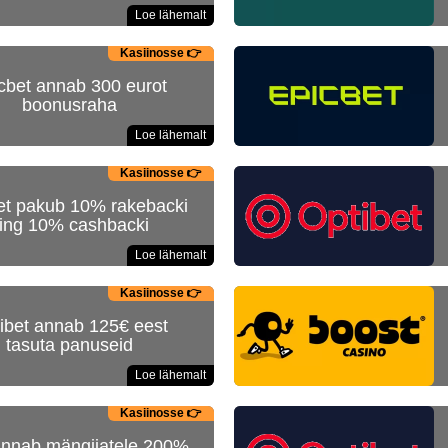
Loe lähemalt
Kasiinosse 👉
cbet annab 300 eurot
boonusraha
Loe lähemalt
Kasiinosse 👉
et pakub 10% rakebacki
ing 10% cashbacki
Loe lähemalt
Kasiinosse 👉
ibet annab 125€ eest
tasuta panuseid
Loe lähemalt
Kasiinosse 👉
annab mängijatele 200%