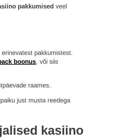
kasiino pakkumised
veel
 erinevatest pakkumistest.
back boonus
, või siis
ähtpäevade raames.
e paiku just musta reedega
jalised kasiino