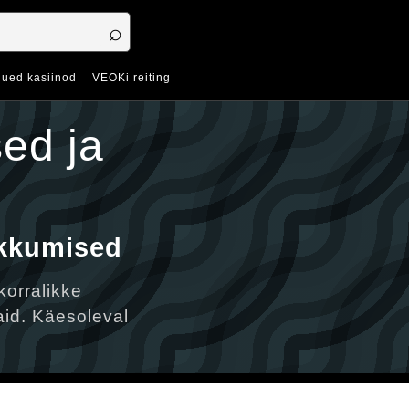
ued kasiinod
VEOKi reiting
ed ja
akkumised
korralikke
iaid. Käesoleval