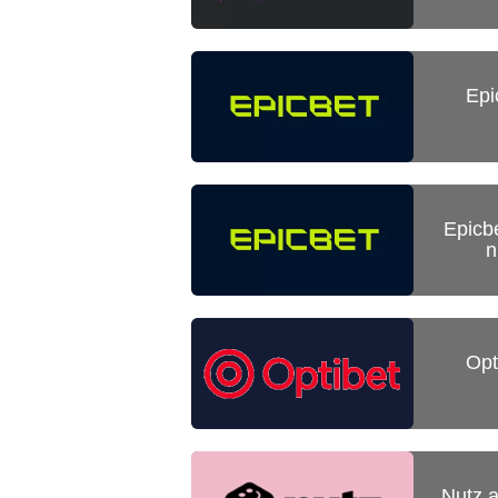
Epi
Epicb
n
Opt
Nutz 