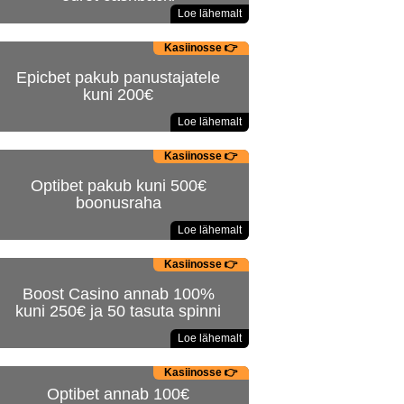
Loe lähemalt
Kasiinosse 👉
Epicbet pakub panustajatele
kuni 200€
Loe lähemalt
Kasiinosse 👉
Optibet pakub kuni 500€
boonusraha
Loe lähemalt
Kasiinosse 👉
Boost Casino annab 100%
kuni 250€ ja 50 tasuta spinni
Loe lähemalt
Kasiinosse 👉
Optibet annab 100€