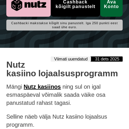
Cashback
Ava
kõigilt panustelt
Konto
Cashbacki makstakse kõigilt sinu panustelt. Iga 250 punkti eest
saad ühe euro.
Viimati uuendatud
31 dets 2025
Nutz
kasiino lojaalsusprogramm
Mängi
Nutz kasiinos
ning sul on igal
esmaspäeval võimalik saada väike osa
panustatud rahast tagasi.
Selline näeb välja Nutz kasiino lojaalsus
programm.