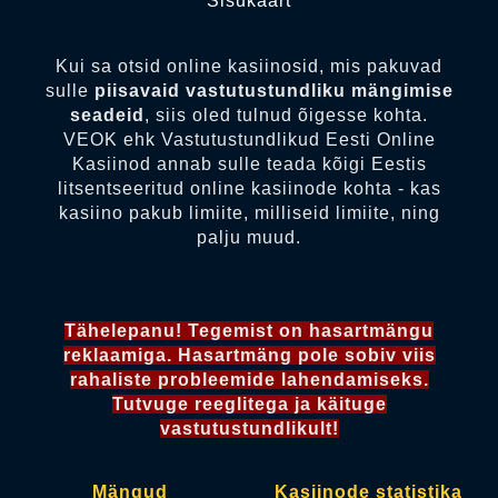
Sisukaart
Kui sa otsid online kasiinosid, mis pakuvad
sulle
piisavaid vastutustundliku mängimise
seadeid
, siis oled tulnud õigesse kohta.
VEOK ehk Vastutustundlikud Eesti Online
Kasiinod annab sulle teada kõigi Eestis
litsentseeritud online kasiinode kohta - kas
kasiino pakub limiite, milliseid limiite, ning
palju muud.
Tähelepanu! Tegemist on hasartmängu
reklaamiga. Hasartmäng pole sobiv viis
rahaliste probleemide lahendamiseks.
Tutvuge reeglitega ja käituge
vastutustundlikult!
Mängud
Kasiinode statistika