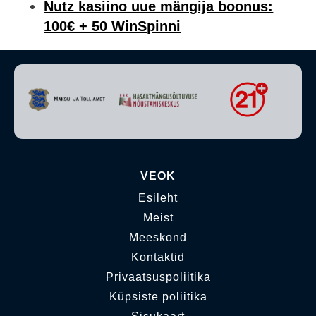
Nutz kasiino uue mängija boonus:
100€ + 50 WinSpinni
VEOK
Esileht
Meist
Meeskond
Kontaktid
Privaatsuspoliitika
Küpsiste poliitika