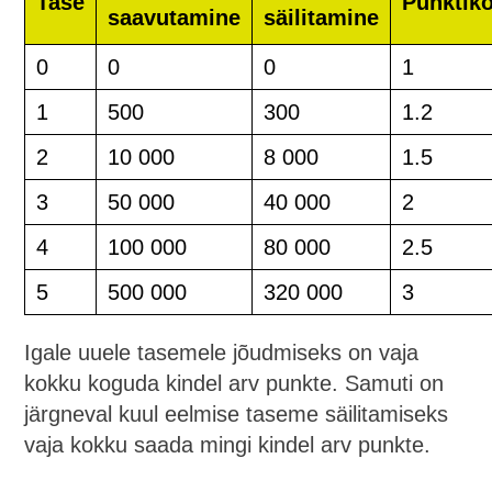
Tase
Punktiko
saavutamine
säilitamine
0
0
0
1
1
500
300
1.2
2
10 000
8 000
1.5
3
50 000
40 000
2
4
100 000
80 000
2.5
5
500 000
320 000
3
Igale uuele tasemele jõudmiseks on vaja
kokku koguda kindel arv punkte. Samuti on
järgneval kuul eelmise taseme säilitamiseks
vaja kokku saada mingi kindel arv punkte.