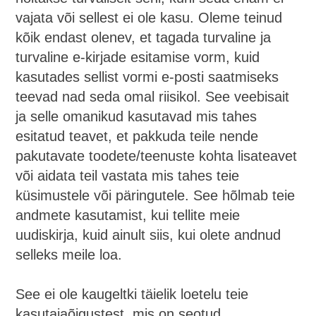
vajata või sellest ei ole kasu. Oleme teinud
kõik endast olenev, et tagada turvaline ja
turvaline e-kirjade esitamise vorm, kuid
kasutades sellist vormi e-posti saatmiseks
teevad nad seda omal riisikol. See veebisait
ja selle omanikud kasutavad mis tahes
esitatud teavet, et pakkuda teile nende
pakutavate toodete/teenuste kohta lisateavet
või aidata teil vastata mis tahes teie
küsimustele või päringutele. See hõlmab teie
andmete kasutamist, kui tellite meie
uudiskirja, kuid ainult siis, kui olete andnud
selleks meile loa.
See ei ole kaugeltki täielik loetelu teie
kasutajaõigustest, mis on seotud