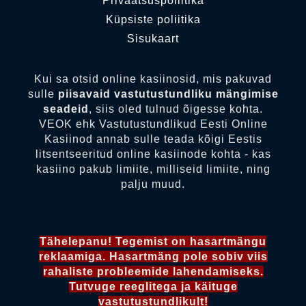
Privaatsuspoliitika
Küpsiste poliitika
Sisukaart
Kui sa otsid online kasiinosid, mis pakuvad
sulle
piisavaid vastutustundliku mängimise
seadeid
, siis oled tulnud õigesse kohta.
VEOK ehk Vastutustundlikud Eesti Online
Kasiinod annab sulle teada kõigi Eestis
litsentseeritud online kasiinode kohta - kas
kasiino pakub limiite, milliseid limiite, ning
palju muud.
Tähelepanu! Tegemist on hasartmängu
reklaamiga. Hasartmäng pole sobiv viis
rahaliste probleemide lahendamiseks.
Tutvuge reeglitega ja käituge
vastutustundlikult!