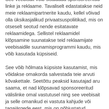
linke ja reklaame. Tavaliselt edastatakse neid
meie reklaamipartnerite kaudu, kellel võivad
olla üksikasjalikud privaatsuspoliitikad, mis on
otseselt seotud nende esitatavate
reklaamidega. Sellistel reklaamidel
klõpsamine suunatakse teid reklaamijate
veebisaidile suunamisprogrammi kaudu, mis
võib kasutada küpsiseid.
See võib hõlmata küpsiste kasutamist, mis
võidakse omakorda salvestada teie arvuti
kõvakettale. Seetõttu peaksid kasutajad aru
saama, et nad klõpsavad sponsoreeritud
välislinke omal vastutusel ning see veebisait
ja selle omanikud ei vastuta kahjude või
tagajärgede eest, mis on põhjustatud