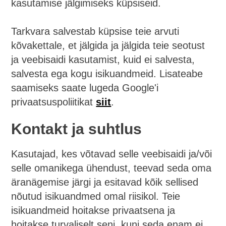
kasutamise jälgimiseks küpsiseid.
Tarkvara salvestab küpsise teie arvuti
kõvakettale, et jälgida ja jälgida teie seotust
ja veebisaidi kasutamist, kuid ei salvesta,
salvesta ega kogu isikuandmeid. Lisateabe
saamiseks saate lugeda Google'i
privaatsuspoliitikat
siit
.
Kontakt ja suhtlus
Kasutajad, kes võtavad selle veebisaidi ja/või
selle omanikega ühendust, teevad seda oma
äranägemise järgi ja esitavad kõik sellised
nõutud isikuandmed omal riisikol. Teie
isikuandmeid hoitakse privaatsena ja
hoitakse turvaliselt seni, kuni seda enam ei