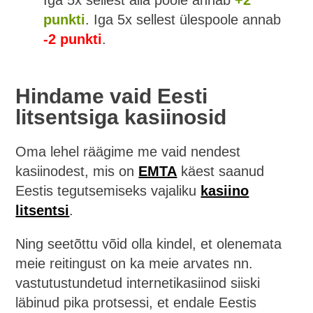
Iga 5x sellest alla poole annab
+2
punkti
. Iga 5x sellest ülespoole annab
-2 punkti
.
Hindame vaid Eesti
litsentsiga kasiinosid
Oma lehel räägime me vaid nendest
kasiinodest, mis on
EMTA
käest saanud
Eestis tegutsemiseks vajaliku
kasiino
litsentsi
.
Ning seetõttu võid olla kindel, et olenemata
meie reitingust on ka meie arvates nn.
vastutustundetud internetikasiinod siiski
läbinud pika protsessi, et endale Eestis