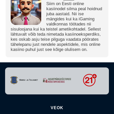
Siim on Eesti online
kasiinodel silma peal hoidnud
juba aastaid. Nii ise
mängides kui ka iGaming
valdkonnas töötades nii
sisuloojana kui ka teistel ametikohtadel. Sellest
lähtuvalt võib teda nimetada kasiinoeksperdiks,
kes oskab asju teise pilguga vaadata pöörates
tähelepanu just nendele aspektidele, mis online
kasiino puhul just see kõige olulisem on.
VEOK