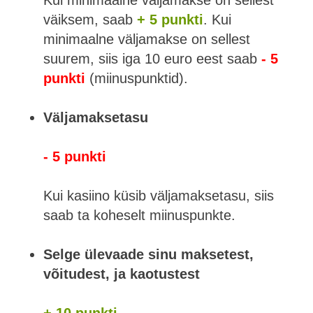
Kui minimaalne väljamakse on sellest
väiksem, saab
+ 5 punkti
. Kui
minimaalne väljamakse on sellest
suurem, siis iga 10 euro eest saab
- 5
punkti
(miinuspunktid).
Väljamaksetasu
- 5 punkti
Kui kasiino küsib väljamaksetasu, siis
saab ta koheselt miinuspunkte.
Selge ülevaade sinu maksetest,
võitudest, ja kaotustest