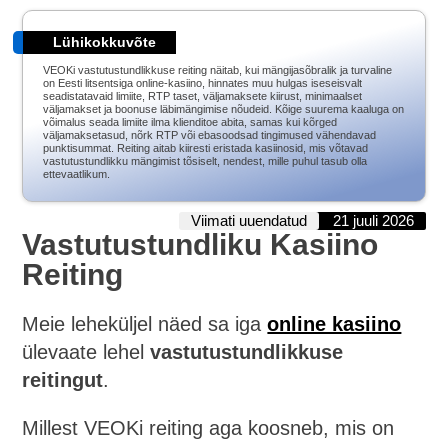
Lühikokkuvõte
VEOKi vastutustundlikkuse reiting näitab, kui mängijasõbralik ja turvaline
on Eesti litsentsiga online-kasiino, hinnates muu hulgas iseseisvalt
seadistatavaid limiite, RTP taset, väljamaksete kiirust, minimaalset
väljamakset ja boonuse läbimängimise nõudeid. Kõige suurema kaaluga on
võimalus seada limiite ilma klienditoe abita, samas kui kõrged
väljamaksetasud, nõrk RTP või ebasoodsad tingimused vähendavad
punktisummat. Reiting aitab kiiresti eristada kasiinosid, mis võtavad
vastutustundlikku mängimist tõsiselt, nendest, mille puhul tasub olla
ettevaatlikum.
Viimati uuendatud
21 juuli 2026
Vastutustundliku Kasiino
Reiting
Meie leheküljel näed sa iga
online kasiino
ülevaate lehel
vastutustundlikkuse
reitingut
.
Millest VEOKi reiting aga koosneb, mis on