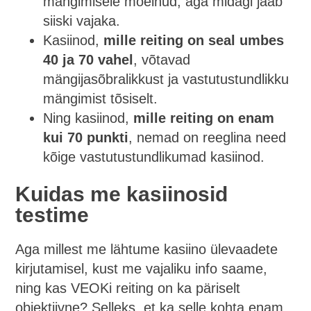
mängimisele mõelnud, aga midagi jääb
siiski vajaka.
Kasiinod,
mille reiting on seal umbes
40 ja 70 vahel
, võtavad
mängijasõbralikkust ja vastutustundlikku
mängimist tõsiselt.
Ning kasiinod,
mille reiting on enam
kui 70 punkti
, nemad on reeglina need
kõige vastutustundlikumad kasiinod.
Kuidas me kasiinosid
testime
Aga millest me lähtume kasiino ülevaadete
kirjutamisel, kust me vajaliku info saame,
ning kas VEOKi reiting on ka päriselt
objektiivne? Selleks, et ka selle kohta enam