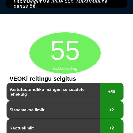
Läbimängimise nõue 50x. Maksimaalne
panus 5€.
55
VEOKi reiting
VEOKi reitingu selgitus
Vastutustundliku mängimise seadete
+50
lehekülg
Sissemakse limiit
+2
Kaotuslimiit
+2