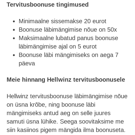
Tervitusboonuse tingimused
Minimaalne sissemakse 20 eurot
Boonuse läbimängimise nõue on 50x
Maksimaalne lubatud panus boonuse
läbimängimise ajal on 5 eurot
Boonuse läbi mängimiseks on aega 7
päeva
Meie hinnang Hellwinz tervitusboonusele
Hellwinz tervitusboonuse läbimängimise nõue
on üsna krõbe, ning boonuse läbi
mängimiseks antud aeg on selle juures
samuti üsna lühike. Seega soovitaksime me
siin kasiinos pigem mängida ilma boonuseta.