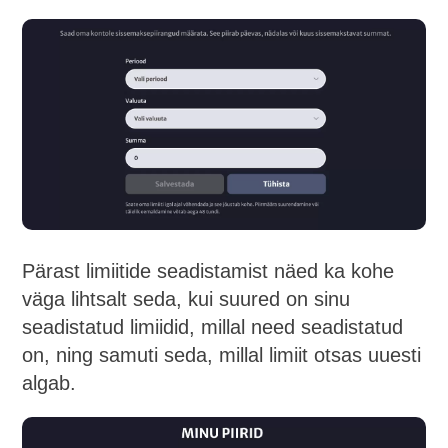
Pärast limiitide seadistamist näed ka kohe
väga lihtsalt seda, kui suured on sinu
seadistatud limiidid, millal need seadistatud
on, ning samuti seda, millal limiit otsas uuesti
algab.