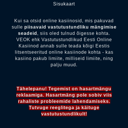
Sisukaart
Kui sa otsid online kasiinosid, mis pakuvad
sulle
piisavaid vastutustundliku mängimise
seadeid
, siis oled tulnud õigesse kohta.
VEOK ehk Vastutustundlikud Eesti Online
Kasiinod annab sulle teada kõigi Eestis
litsentseeritud online kasiinode kohta - kas
kasiino pakub limiite, milliseid limiite, ning
palju muud.
Tähelepanu! Tegemist on hasartmängu
reklaamiga. Hasartmäng pole sobiv viis
rahaliste probleemide lahendamiseks.
Tutvuge reeglitega ja käituge
vastutustundlikult!