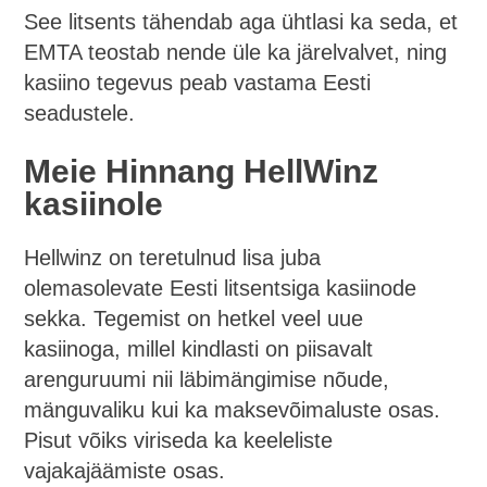
See litsents tähendab aga ühtlasi ka seda, et
EMTA teostab nende üle ka järelvalvet, ning
kasiino tegevus peab vastama Eesti
seadustele.
Meie Hinnang HellWinz
kasiinole
Hellwinz on teretulnud lisa juba
olemasolevate Eesti litsentsiga kasiinode
sekka. Tegemist on hetkel veel uue
kasiinoga, millel kindlasti on piisavalt
arenguruumi nii läbimängimise nõude,
mänguvaliku kui ka maksevõimaluste osas.
Pisut võiks viriseda ka keeleliste
vajakajäämiste osas.