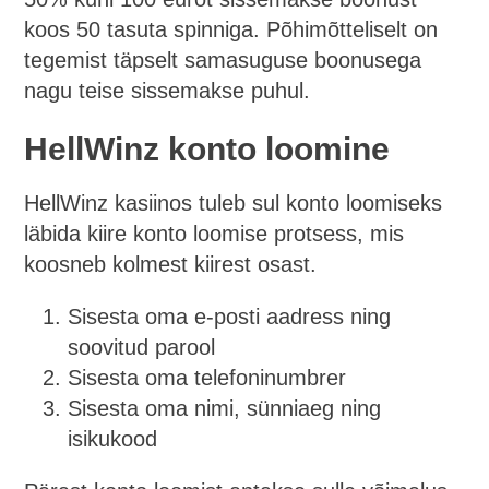
koos 50 tasuta spinniga. Põhimõtteliselt on
tegemist täpselt samasuguse boonusega
nagu teise sissemakse puhul.
HellWinz konto loomine
HellWinz kasiinos tuleb sul konto loomiseks
läbida kiire konto loomise protsess, mis
koosneb kolmest kiirest osast.
Sisesta oma e-posti aadress ning
soovitud parool
Sisesta oma telefoninumbrer
Sisesta oma nimi, sünniaeg ning
isikukood