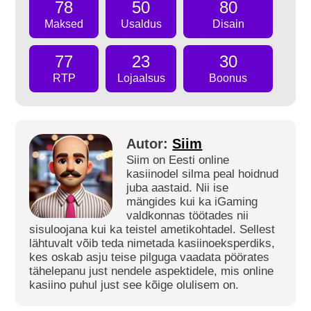
78
50
80
Maksed
Usaldus
Disain
77
23
30
RTP
Lojaalsus
Boonus
Autor:
Siim
Siim on Eesti online
kasiinodel silma peal hoidnud
juba aastaid. Nii ise
mängides kui ka iGaming
valdkonnas töötades nii
sisuloojana kui ka teistel ametikohtadel. Sellest
lähtuvalt võib teda nimetada kasiinoeksperdiks,
kes oskab asju teise pilguga vaadata pöörates
tähelepanu just nendele aspektidele, mis online
kasiino puhul just see kõige olulisem on.