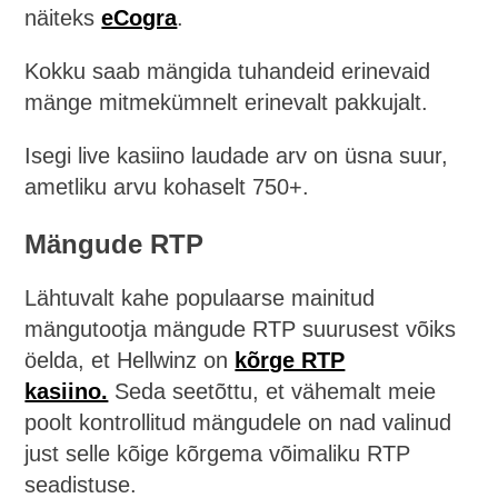
näiteks
eCogra
.
Kokku saab mängida tuhandeid erinevaid
mänge mitmekümnelt erinevalt pakkujalt.
Isegi live kasiino laudade arv on üsna suur,
ametliku arvu kohaselt 750+.
Mängude RTP
Lähtuvalt kahe populaarse mainitud
mängutootja mängude RTP suurusest võiks
öelda, et Hellwinz on
kõrge RTP
kasiino.
Seda seetõttu, et vähemalt meie
poolt kontrollitud mängudele on nad valinud
just selle kõige kõrgema võimaliku RTP
seadistuse.