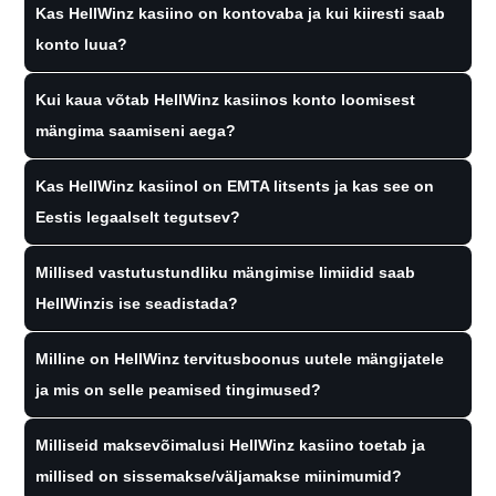
Kas HellWinz kasiino on kontovaba ja kui kiiresti saab
konto luua?
Kui kaua võtab HellWinz kasiinos konto loomisest
mängima saamiseni aega?
Kas HellWinz kasiinol on EMTA litsents ja kas see on
Eestis legaalselt tegutsev?
Millised vastutustundliku mängimise limiidid saab
HellWinzis ise seadistada?
Milline on HellWinz tervitusboonus uutele mängijatele
ja mis on selle peamised tingimused?
Milliseid maksevõimalusi HellWinz kasiino toetab ja
millised on sissemakse/väljamakse miinimumid?