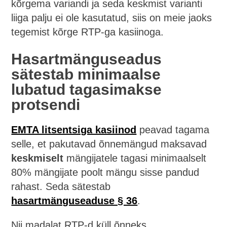
kõrgema variandi ja seda keskmist varianti
liiga palju ei ole kasutatud, siis on meie jaoks
tegemist kõrge RTP-ga kasiinoga.
Hasartmänguseadus
sätestab minimaalse
lubatud tagasimakse
protsendi
EMTA litsentsiga kasiinod
peavad tagama
selle, et pakutavad õnnemängud maksavad
keskmiselt
mängijatele tagasi minimaalselt
80% mängijate poolt mängu sisse pandud
rahast. Seda sätestab
hasartmänguseaduse § 36
.
Nii madalat RTP-d küll õnneks