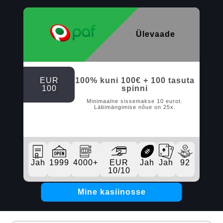
Ülevaade
EUR
100% kuni 100€ + 100 tasuta
100
spinni
Minimaalne sissemakse 10 eurot.
Läbimängimise nõue on 25x.
Jah
1999
4000+
EUR
Jah
Jah
92
10/10
Mine kasiinosse