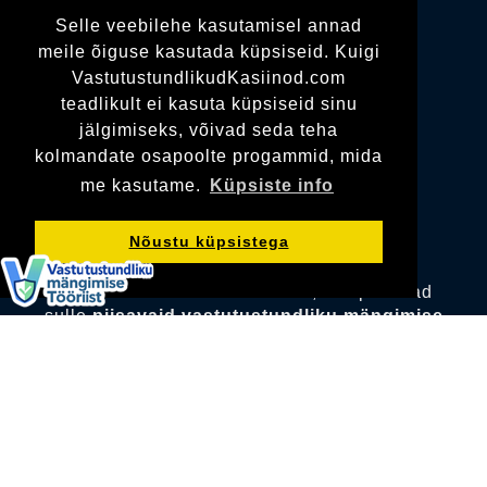
VEOK
Selle veebilehe kasutamisel annad
Esileht
meile õiguse kasutada küpsiseid. Kuigi
Meist
VastutustundlikudKasiinod.com
teadlikult ei kasuta küpsiseid sinu
Meeskond
jälgimiseks, võivad seda teha
Kontaktid
kolmandate osapoolte progammid, mida
Privaatsuspoliitika
me kasutame.
Küpsiste info
Küpsiste poliitika
Sisukaart
Nõustu küpsistega
Kui sa otsid online kasiinosid, mis pakuvad
sulle
piisavaid vastutustundliku mängimise
seadeid
, siis oled tulnud õigesse kohta.
VEOK ehk Vastutustundlikud Eesti Online
Kasiinod annab sulle teada kõigi Eestis
litsentseeritud online kasiinode kohta - kas
kasiino pakub limiite, milliseid limiite, ning
palju muud.