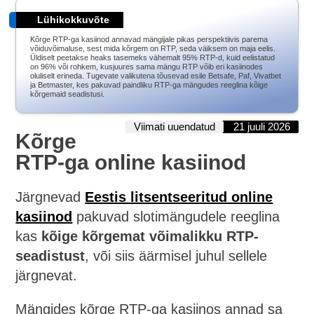
Lühikokkuvõte
Kõrge RTP-ga kasiinod annavad mängijale pikas perspektiivis parema
võiduvõimaluse, sest mida kõrgem on RTP, seda väiksem on maja eelis.
Üldiselt peetakse heaks tasemeks vähemalt 95% RTP-d, kuid eelistatud
on 96% või rohkem, kusjuures sama mängu RTP võib eri kasiinodes
oluliselt erineda. Tugevate valikutena tõusevad esile Betsafe, Paf, Vivatbet
ja Betmaster, kes pakuvad paindliku RTP-ga mängudes reeglina kõige
kõrgemaid seadistusi.
Viimati uuendatud
21 juuli 2026
Kõrge
RTP-ga online kasiinod
Järgnevad
Eestis litsentseeritud online
kasiinod
pakuvad slotimängudele reeglina
kas
kõige kõrgemat võimalikku RTP-
seadistust
, või siis äärmisel juhul sellele
järgnevat.
Mängides kõrge RTP-ga kasiinos annad sa