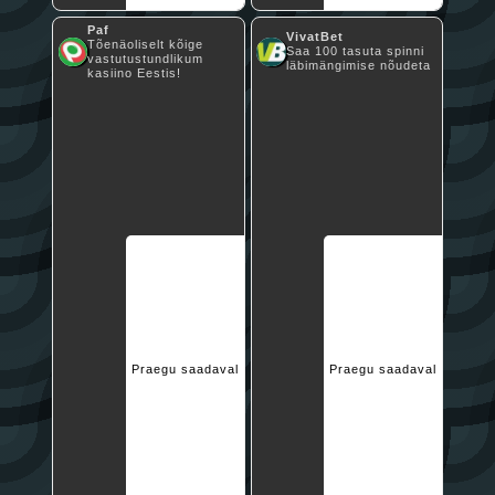
Paf
VivatBet
Tõenäoliselt kõige
Saa 100 tasuta spinni
vastutustundlikum
läbimängimise nõudeta
kasiino Eestis!
Praegu saadaval
Praegu saadaval