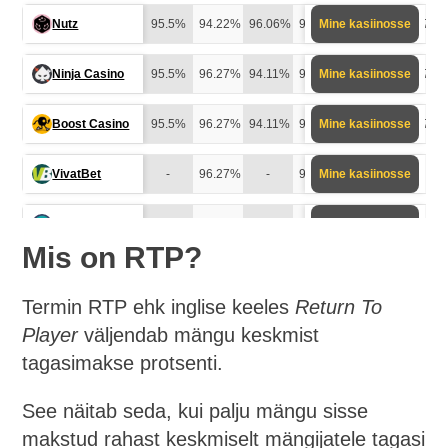
Nutz
95.5%
94.22%
96.06%
94.25%
Mine kasiinosse
95.67%
96.47%
Ninja Casino
95.5%
96.27%
94.11%
94.25%
Mine kasiinosse
95.67%
96.47%
Boost Casino
95.5%
96.27%
94.11%
94.25%
Mine kasiinosse
95.67%
96.47%
VivatBet
-
96.27%
-
96.21%
Mine kasiinosse
96.71%
-
Chanz
95.5%
-
94.11%
96.21%
Mine kasiinosse
95.67%
95.47%
Mis on RTP?
Respin
-
94.22%
94.11%
96.21%
Mine kasiinosse
94.02%
94.46%
Termin RTP ehk inglise keeles
Return To
HellWinz
-
-
-
-
Mine kasiinosse
96.71%
-
Player
väljendab mängu keskmist
tagasimakse protsenti.
IviWin
-
-
-
-
Mine kasiinosse
96.71%
-
See näitab seda, kui palju mängu sisse
Goldenstar
95.5%
94.22%
94.11%
-
Mine kasiinosse
96.71%
-
makstud rahast keskmiselt mängijatele tagasi
Casino