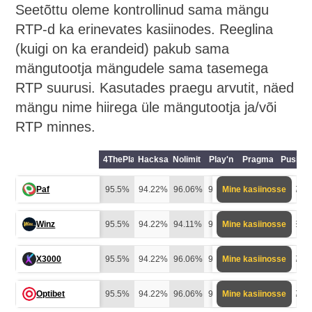
Seetõttu oleme kontrollinud sama mängu
RTP-d ka erinevates kasiinodes. Reeglina
(kuigi on ka erandeid) pakub sama
mängutootja mängudele sama tasemega
RTP suurusi. Kasutades praegu arvutit, näed
mängu nime hiirega üle mängutootja ja/või
RTP minnes.
4ThePlayer
Hacksaw
Nolimit
Play'n
Pragmatic
Push
Paf
95.5%
94.22%
96.06%
96.21%
Mine kasiinosse
96.71%
96.47%
Winz
95.5%
94.22%
94.11%
94.25%
Mine kasiinosse
94.5%
94.08%
X3000
95.5%
94.22%
96.06%
96.21%
Mine kasiinosse
96.71%
96.47%
Optibet
95.5%
94.22%
96.06%
94.25%
Mine kasiinosse
95.67%
96.47%