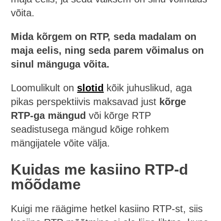
võita.
Mida kõrgem on RTP, seda madalam on
maja eelis, ning seda parem võimalus on
sinul mänguga võita.
Loomulikult on
slotid
kõik juhuslikud, aga
pikas perspektiivis maksavad just
kõrge
RTP-ga mängud
või kõrge RTP
seadistusega mängud kõige rohkem
mängijatele võite välja.
Kuidas me kasiino RTP-d
mõõdame
Kuigi me räägime hetkel kasiino RTP-st, siis