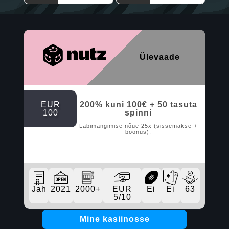
Ülevaade
EUR
200% kuni 100€ + 50 tasuta
100
spinni
Läbimängimise nõue 25x (sissemakse +
boonus).
Jah
2021
2000+
EUR
Ei
Ei
63
5/10
Mine kasiinosse