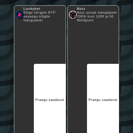
Luckybet
Nutz
Kõige kõrgem RTP
Nutz annab mängijatele
peaaegu kõigile
200% kuni 100€ ja 50
mängudele!
WinSpinni
Praegu saadaval
Praegu saadaval