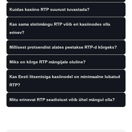
Kuidas kasiino RTP suurust tuvastada?
Kas sama slotimängu RTP võib eri kasiinodes olla
erinev?
Millisest protsendist alates peetakse RTP-d kõrgeks?
Miks on kõrge RTP mängijale oluline?
Kas Eesti litsentsiga kasiinodel on minimaalne lubatud
RTP?
Mitu erinevat RTP seadistust võib ühel mängul olla?