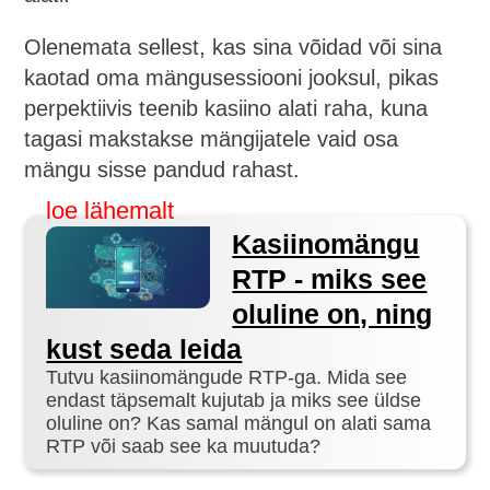
Olenemata sellest, kas sina võidad või sina
kaotad oma mängusessiooni jooksul, pikas
perpektiivis teenib kasiino alati raha, kuna
tagasi makstakse mängijatele vaid osa
mängu sisse pandud rahast.
loe lähemalt
Kasiinomängu
RTP - miks see
oluline on, ning
kust seda leida
Tutvu kasiinomängude RTP-ga. Mida see
endast täpsemalt kujutab ja miks see üldse
oluline on? Kas samal mängul on alati sama
RTP või saab see ka muutuda?