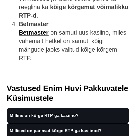
reeglina ka
kõige kõrgemat võimalikku
RTP-d
.
Betmaster
Betmaster
on samuti uus kasiino, miles
vähemalt hetkel on samuti kõigi
mängude jaoks valitud kõige kõrgem
RTP.
Vastused Enim Huvi Pakkuvatele
Küsimustele
Milline on kõrge RTP-ga kasiino?
Millised on parimad kõrge RTP-ga kasiinod?