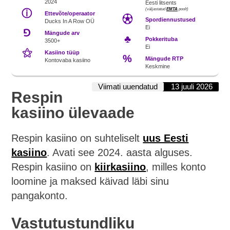
2024
Eesti litsents
(väljastatud
EMTA
poolt)
ⓘ
Ettevõte/operaator
⚽︎
Spordiennustused
Ducks In A Row OÜ
Ei
⅁
Mängude arv
♣
Pokkerituba
3500+
Ei
⚝
Kasiino tüüp
%
Mängude RTP
Kontovaba kasiino
Keskmine
Viimati uuendatud
13 juuli 2026
Respin
kasiino ülevaade
Respin kasiino on suhteliselt
uus Eesti
kasiino
. Avati see 2024. aasta alguses.
Respin kasiino on
kiirkasiino
, milles konto
loomine ja maksed käivad läbi sinu
pangakonto.
Vastutustundliku