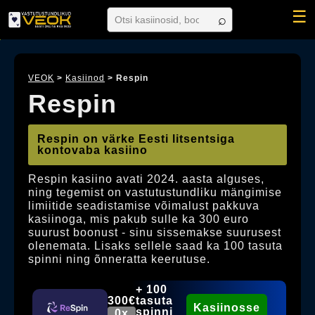
☰
VEOK
>
Kasiinod
> Respin
Respin
Respin on värke Eesti litsentsiga
kontovaba kasiino
Respin kasiino avati 2024. aasta alguses,
ning tegemist on vastutustundliku mängimise
limiitide seadistamise võimalust pakkuva
kasiinoga, mis pakub sulle ka 300 euro
suurust boonust - sinu sissemakse suurusest
olenemata. Lisaks sellele saad ka 100 tasuta
spinni ning õnneratta keerutuse.
+ 100
300€
tasuta
Kasiinosse
spinni
0x