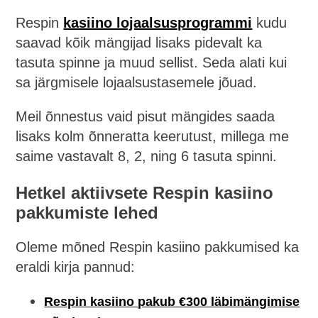
Respin
kasiino lojaalsusprogrammi
kudu
saavad kõik mängijad lisaks pidevalt ka
tasuta spinne ja muud sellist. Seda alati kui
sa järgmisele lojaalsustasemele jõuad.
Meil õnnestus vaid pisut mängides saada
lisaks kolm õnneratta keerutust, millega me
saime vastavalt 8, 2, ning 6 tasuta spinni.
Hetkel aktiivsete Respin kasiino
pakkumiste lehed
Oleme mõned Respin kasiino pakkumised ka
eraldi kirja pannud:​
Respin kasiino pakub €300 läbimängimise