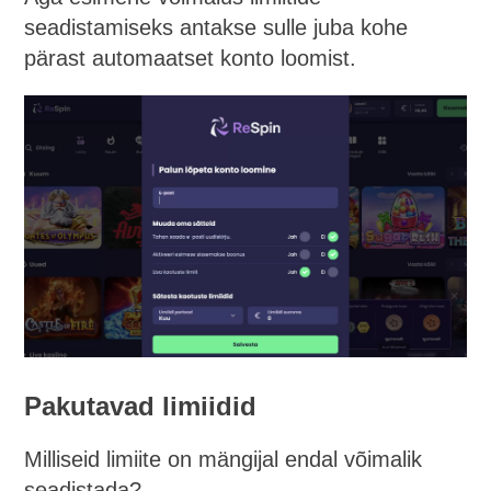
seadistamiseks antakse sulle juba kohe
pärast automaatset konto loomist.
Pakutavad limiidid
Milliseid limiite on mängijal endal võimalik
seadistada?