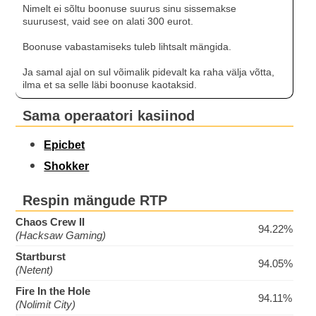
Nimelt ei sõltu boonuse suurus sinu sissemakse
suurusest, vaid see on alati 300 eurot.
Boonuse vabastamiseks tuleb lihtsalt mängida.
Ja samal ajal on sul võimalik pidevalt ka raha välja võtta,
ilma et sa selle läbi boonuse kaotaksid.
Sama operaatori kasiinod
Epicbet
Shokker
Respin mängude RTP
Chaos Crew II
94.22%
(Hacksaw Gaming)
Startburst
94.05%
(Netent)
Fire In the Hole
94.11%
(Nolimit City)