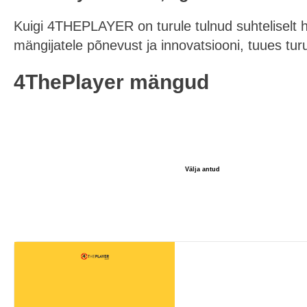
Kuigi 4THEPLAYER on turule tulnud suhteliselt h
mängijatele põnevust ja innovatsiooni, tuues tu
4ThePlayer mängud
Välja antud