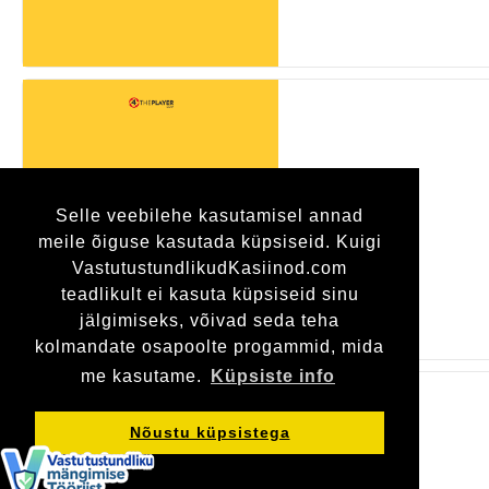
Selle veebilehe kasutamisel annad
2022
meile õiguse kasutada küpsiseid. Kuigi
4 Fantastic Fish
VastutustundlikudKasiinod.com
teadlikult ei kasuta küpsiseid sinu
jälgimiseks, võivad seda teha
kolmandate osapoolte progammid, mida
me kasutame.
Küpsiste info
Nõustu küpsistega