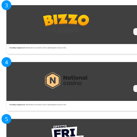
3
Detailid ja tingimused:
Minimaalne sissemakse 20€. Läbimängimise nõue on 50x.
4
Detailid ja tingimused:
Minimaalne sissemakse 20€. Läbimängimise nõue on 50x.
5