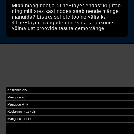
Mida mängutootja 4ThePlayer endast kujutab
ning millistes kasiinodes saab nende mänge
mängida? Lisaks sellele toome välja ka
4ThePlayer mängude nimekirja ja pakume
võimalust proovida tasuta demomänge.
Kasiinode arv
Mängude arv
Mängude RTP
Keskmine max võit
Mängude tüübid