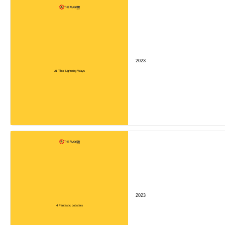
2023
21 Thor Lightning Ways
2023
4 Fantastic Lobsters