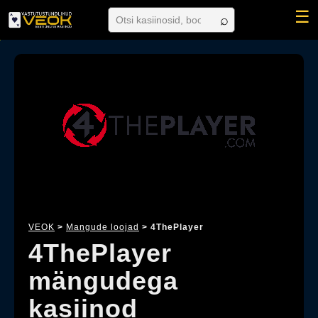
☰
VEOK
>
Mangude loojad
> 4ThePlayer
4ThePlayer
mängudega
kasiinod