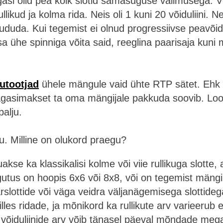
gasi olid pea kõik slotid samasuguse välimusega. Või
 rullikud ja kolma rida. Neis oli 1 kuni 20 võiduliini. 
uududa. Kui tegemist ei olnud progressiivse peavõi
 ühe spinniga võita said, reeglina paarisaja kuni
utootjad
ühele mängule vaid ühte RTP sätet. Ehk 
 tagasimakset ta oma mängijale pakkuda soovib. Loo
palju.
. Milline on olukord praegu?
uuakse ka klassikalisi kolme või viie rullikuga slott
igutus on hoopis 6x6 või 8x8, või on tegemist mäng
rslottide või väga veidra väljanägemisega slottideg
 ridade, ja mõnikord ka rullikute arv varieerub e
 võiduliinide arv võib tänasel päeval mõndade m