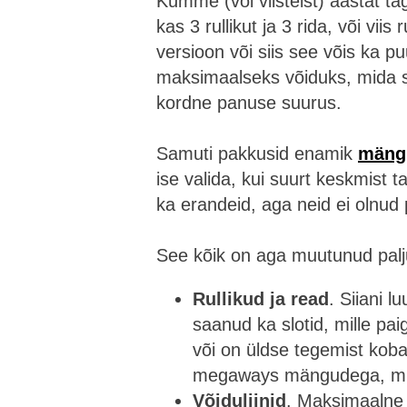
Kümme (või viisteist) aastat ta
kas 3 rullikut ja 3 rida, või viis
versioon või siis see võis ka p
maksimaalseks võiduks, mida sa
kordne panuse suurus.
Samuti pakkusid enamik
mäng
ise valida, kui suurt keskmist
ka erandeid, aga neid ei olnud 
See kõik on aga muutunud palju
Rullikud ja read
. Siiani l
saanud ka slotid, mille pa
või on üldse tegemist koba
megaways mängudega, milles
Võiduliinid
. Maksimaalne