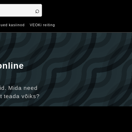
ued kasiinod
VEOKi reiting
nline
id. Mida need
t teada võiks?