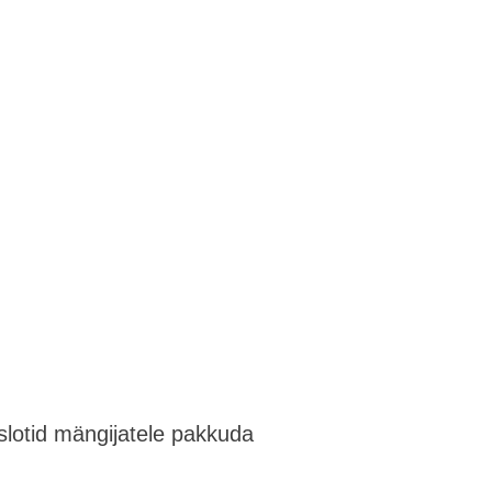
lotid mängijatele pakkuda