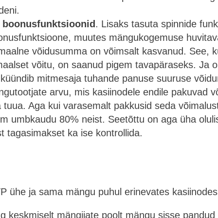
deni.
d boonusfunktsioonid
. Lisaks tasuta spinnide fun
boonusfunktsioone, muutes mängukogemuse huvita
maalne võidusumma on võimsalt kasvanud. See, ku
alset võitu, on saanud pigem tavapäraseks. Ja on
 küündib mitmesaja tuhande panuse suuruse võidu
ngutootjate arvu, mis kasiinodele endile pakuvad v
a tuua. Aga kui varasemalt pakkusid seda võimalus
em umbkaudu 80% neist. Seetõttu on aga üha olulis
 tagasimakset ka ise kontrollida.
TP ühe ja sama mängu puhul erinevates kasiinodes 
g keskmiselt mängijate poolt mängu sisse pandud 