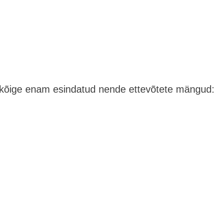
a kõige enam esindatud nende ettevõtete mängud: