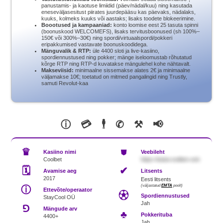
panustamis- ja kaotuse limiidid (päev/nädal/kuu) ning kasutada
eneseväljasesitust piirates juurdepääsu kas päevaks, nädalaks,
kuuks, kolmeks kuuks või aastaks; lisaks toodete blokeerimine.
Boootused ja kampaaniad:
konto loomise eest 25 tasuta spinni
(boonuskood WELCOMEFS), lisaks tervitusboonused (sh 100%–
150€ või 300%–30€) ning spordi/virtuaalspordi/pokkeri
eripakkumised vastavate boonuskoodidega.
Mänguvalik & RTP:
üle 4400 sloti ja live-kasiino,
spordiennustused ning pokker; mänge iseloomustab rõhutatud
kõrge RTP ning RTP-d kuvatakse mängulehel kohe nähtavalt.
Makseviisid:
minimaalne sissemakse alates 2€ ja minimaalne
väljamakse 10€; toetatud on mitmed pangalingid ning Trustly,
samuti Revolut-kaa
ⓘ︎
💳︎
🕴︎
✆
⚒
📢︎
♛
⛊
Kasiino nimi
Veebileht
Coolbet
https://www.coolbet.com
🗓
✔
Avamise aeg
Litsents
2017
Eesti litsents
(väljastatud
EMTA
poolt)
ⓘ
Ettevõte/operaator
⚽︎
Spordiennustused
StayCool OÜ
Jah
⅁
Mängude arv
♣
Pokkerituba
4400+
Jah