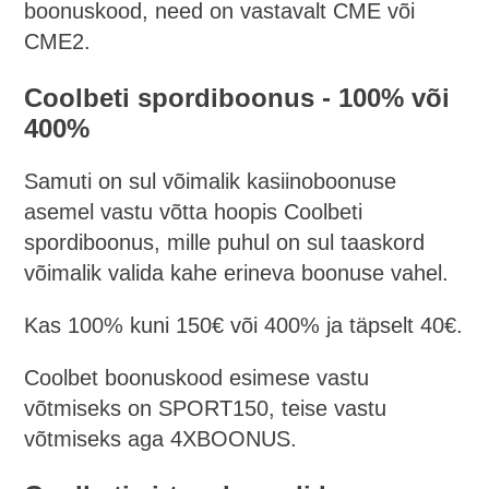
boonuskood, need on vastavalt CME või
CME2.
Coolbeti spordiboonus - 100% või
400%
Samuti on sul võimalik kasiinoboonuse
asemel vastu võtta hoopis Coolbeti
spordiboonus, mille puhul on sul taaskord
võimalik valida kahe erineva boonuse vahel.
Kas 100% kuni 150€ või 400% ja täpselt 40€.
Coolbet boonuskood esimese vastu
võtmiseks on SPORT150, teise vastu
võtmiseks aga 4XBOONUS.