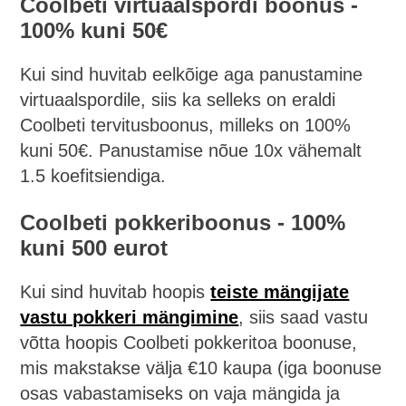
Coolbeti virtuaalspordi boonus -
100% kuni 50€
Kui sind huvitab eelkõige aga panustamine
virtuaalspordile, siis ka selleks on eraldi
Coolbeti tervitusboonus, milleks on 100%
kuni 50€. Panustamise nõue 10x vähemalt
1.5 koefitsiendiga.
Coolbeti pokkeriboonus - 100%
kuni 500 eurot
Kui sind huvitab hoopis
teiste mängijate
vastu pokkeri mängimine
, siis saad vastu
võtta hoopis Coolbeti pokkeritoa boonuse,
mis makstakse välja €10 kaupa (iga boonuse
osas vabastamiseks on vaja mängida ja