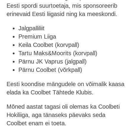
Eesti spordi suurtoetaja, mis sponsoreerib
erinevaid Eesti liigasid ning ka meeskondi.
Jalgpalliliit
Premium Liiga
Keila Coolbet (korvpall)
Tartu Maks&Moorits (korvpall)
Pärnu JK Vaprus (jalgpall)
Pärnu Coolbet (võrkpall)
Eesti koondise mängudele on võimalik kaasa
elada ka Coolbet Tähtede Klubis.
Mõned aastat tagasi oli olemas ka Coolbeti
Hokiliiga, aga tänaseks päevaks seda
Coolbet enam ei toeta.