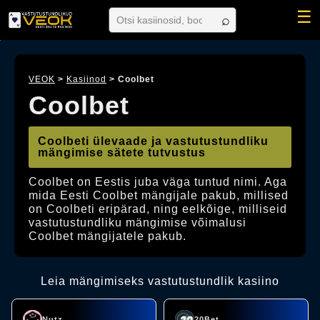
☰
VEOK
>
Kasiinod
> Coolbet
Coolbet
Coolbeti ülevaade ja vastutustundliku
mängimise sätete tutvustus
Coolbet on Eestis juba väga tuntud nimi. Aga
mida Eesti Coolbet mängijale pakub, millised
on Coolbeti eripärad, ning eelkõige, milliseid
vastutustundliku mängimise võimalusi
Coolbet mängijatele pakub.
Leia mängimiseks vastutustundlik kasiino
Nutz
20Bet