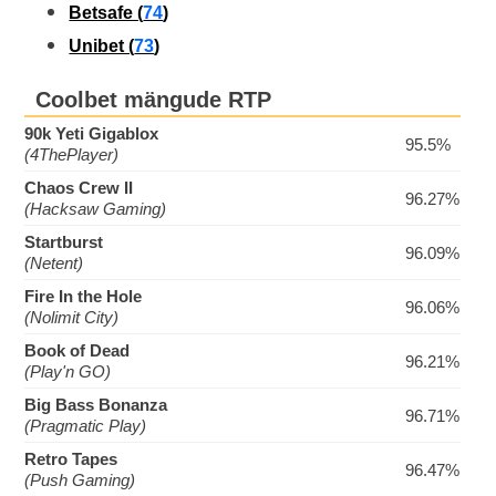
Betsafe (
74
)
Unibet (
73
)
Coolbet mängude RTP
90k Yeti Gigablox
95.5%
(4ThePlayer)
Chaos Crew II
96.27%
(Hacksaw Gaming)
Startburst
96.09%
(Netent)
Fire In the Hole
96.06%
(Nolimit City)
Book of Dead
96.21%
(Play'n GO)
Big Bass Bonanza
96.71%
(Pragmatic Play)
Retro Tapes
96.47%
(Push Gaming)