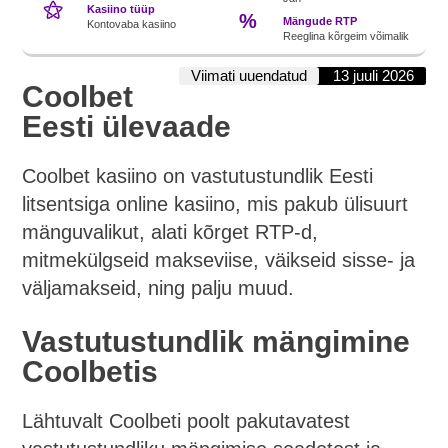
⚝
Kasiino tüüp
%
Mängude RTP
Kontovaba kasiino
Reeglina kõrgeim võimalik
Viimati uuendatud
13 juuli 2026
Coolbet
Eesti ülevaade
Coolbet kasiino on vastutustundlik Eesti
litsentsiga online kasiino, mis pakub ülisuurt
mänguvalikut, alati kõrget RTP-d,
mitmekülgseid makseviise, väikseid sisse- ja
väljamakseid, ning palju muud.
Vastutustundlik mängimine
Coolbetis
Lähtuvalt Coolbeti poolt pakutavatest