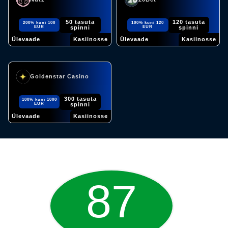
50 tasuta
120 tasuta
200% kuni 100
100% kuni 120
EUR
spinni
EUR
spinni
Ülevaade
Kasiinosse
Ülevaade
Kasiinosse
Goldenstar Casino
300 tasuta
100% kuni 1000
EUR
spinni
Ülevaade
Kasiinosse
87