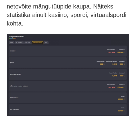
netovõite mängutüüpide kaupa. Näiteks
statistika ainult kasiino, spordi, virtuaalspordi
kohta.