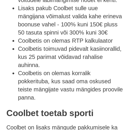
võitudele läbimängimise nõuet ei kehti.
Lisaks pakub Coolbet sulle uue
mängijana võimalust valida kahe erineva
boonuse vahel - 100% kuni 150€ pluss
50 tasuta spinni või 300% kuni 30€
Coolbetis on olemas RTP kalkulaator
Coolbetis toimuvad pidevalt kasiinorallid,
kus 25 parimat võidavad rahalise
auhinna.
Coolbetis on olemas korralik
pokkerituba, kus saad oma oskused
teiste mängijate vastu mängides proovile
panna.
Coolbet toetab sporti
Coolbet on lisaks mängude pakkumisele ka