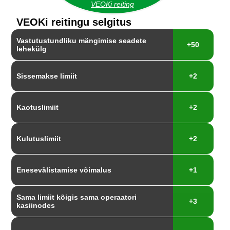
VEOKi reiting
VEOKi reitingu selgitus
Vastutustundliku mängimise seadete
+50
lehekülg
Sissemakse limiit
+2
Kaotuslimiit
+2
Kulutuslimiit
+2
Enesevälistamise võimalus
+1
Sama limiit kõigis sama operaatori
+3
kasiinodes