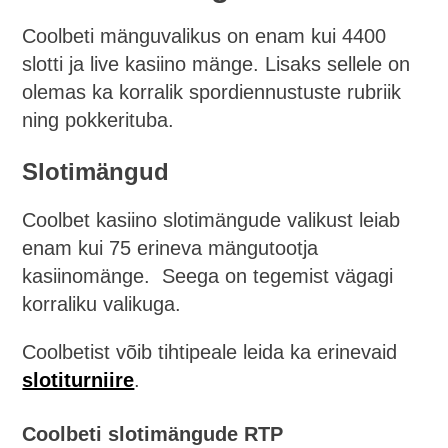
Coolbeti mänguvalikus on enam kui 4400
slotti ja live kasiino mänge. Lisaks sellele on
olemas ka korralik spordiennustuste rubriik
ning pokkerituba.
Slotimängud
Coolbet kasiino slotimängude valikust leiab
enam kui 75 erineva mängutootja
kasiinomänge. Seega on tegemist vägagi
korraliku valikuga.
Coolbetist võib tihtipeale leida ka erinevaid
slotiturniire
.
Coolbeti slotimängude RTP