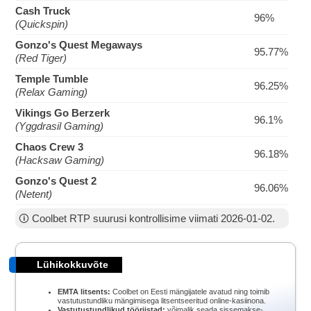
Cash Truck
96%
(Quickspin)
Gonzo's Quest Megaways
95.77%
(Red Tiger)
Temple Tumble
96.25%
(Relax Gaming)
Vikings Go Berzerk
96.1%
(Yggdrasil Gaming)
Chaos Crew 3
96.18%
(Hacksaw Gaming)
Gonzo's Quest 2
96.06%
(Netent)
🛈 Coolbet RTP suurusi kontrollisime viimati 2026-01-02.
Lühikokkuvõte
EMTA litsents:
Coolbet on Eesti mängijatele avatud ning toimib
vastutustundliku mängimisega litsentseeritud online-kasiinona.
Vastutustundlikud tööriistad:
võimalik seada sissemakse-,