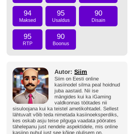
94
95
90
Maksed
Usaldus
Disain
95
90
RTP
Boonus
Autor:
Siim
Siim on Eesti online
kasiinodel silma peal hoidnud
juba aastaid. Nii ise
mängides kui ka iGaming
valdkonnas töötades nii
sisuloojana kui ka teistel ametikohtadel. Sellest
lähtuvalt võib teda nimetada kasiinoeksperdiks,
kes oskab asju teise pilguga vaadata pöörates
tähelepanu just nendele aspektidele, mis online
kasiino puhul just see kõige olulisem on.