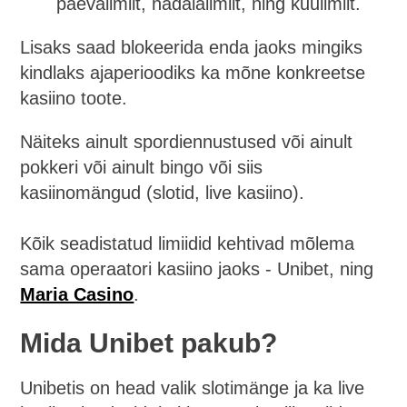
päevalimiit, nädalalimiit, ning kuulimiit.
Lisaks saad blokeerida enda jaoks mingiks
kindlaks ajaperioodiks ka mõne konkreetse
kasiino toote.
Näiteks ainult spordiennustused või ainult
pokkeri või ainult bingo või siis
kasiinomängud (slotid, live kasiino).
Kõik seadistatud limiidid kehtivad mõlema
sama operaatori kasiino jaoks - Unibet, ning
Maria Casino
.
Mida Unibet pakub?
Unibetis on head valik slotimänge ja ka live