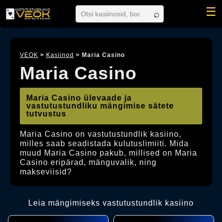
☰
VEOK
>
Kasiinod
> Maria Casino
Maria Casino
Maria Casino ülevaade ja
vastutustundliku mängimise sätete
tutvustus
Maria Casino on vastutustundlik kasiino,
milles saab seadistada kulutuslimiiti. Mida
muud Maria Casino pakub, millised on Maria
Casino eripärad, mänguvalik, ning
makseviisid?
Leia mängimiseks vastutustundlik kasiino