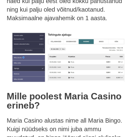
näed kui palju eest oled kokku panustanud
ning kui palju oled võitnud/kaotanud.
Maksimaalne ajavahemik on 1 aasta.
Mille poolest Maria Casino
erineb?
Maria Casino alustas nime all Maria Bingo.
Kuigi nüüdseks on nimi juba ammu