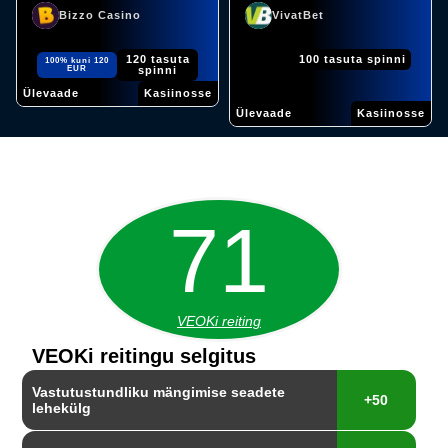
Bizzo Casino
VivatBet
120 tasuta
100 tasuta spinni
100% kuni 120
EUR
spinni
Ülevaade
Kasiinosse
Ülevaade
Kasiinosse
71
VEOKi reiting
VEOKi reitingu selgitus
Vastutustundliku mängimise seadete
+50
lehekülg