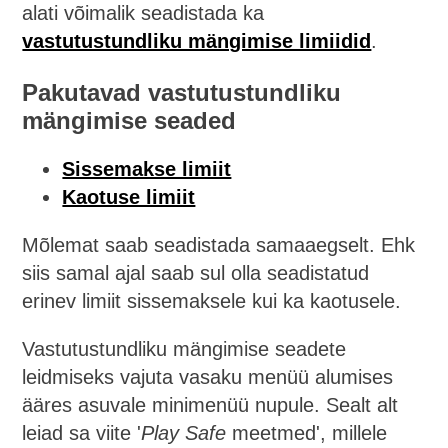
alati võimalik seadistada ka
vastutustundliku mängimise limiidid
.
Pakutavad vastutustundliku
mängimise seaded
Sissemakse limiit
Kaotuse limiit
Mõlemat saab seadistada samaaegselt. Ehk
siis samal ajal saab sul olla seadistatud
erinev limiit sissemaksele kui ka kaotusele.
Vastutustundliku mängimise seadete
leidmiseks vajuta vasaku menüü alumises
ääres asuvale minimenüü nupule. Sealt alt
leiad sa viite '
Play Safe
meetmed', millele