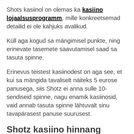
Shots kasiinol on olemas ka
kasiino
lojaalsusprogramm
, mille konkreetsemad
detailid ei ole kahjuks avalikud.
Küll aga kogud sa mängimisel punkte, ning
erinevate tasemete saavutamisel saad sa
tasuta spinne.
Erinevus teistest kasiinodest on aga see, et
kui sa mängida tavaliselt näiteks 5 eurose
panusega, siis Shotz ei anna sulle 10-
sendiseid spinne, nagu enamik kasiinosid,
vaid annab tasuta spinne lähtuvalt sinu
tavapärasest panuse suurusest.
Shotz kasiino hinnang