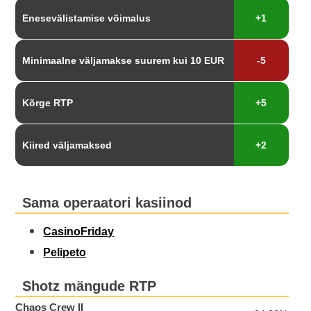
Enesevälistamise võimalus
+1
Minimaalne väljamakse suurem kui 10 EUR
-5
Kõrge RTP
+5
Kiired väljamaksed
+2
Sama operaatori kasiinod
CasinoFriday
Pelipeto
Shotz mängude RTP
Chaos Crew II