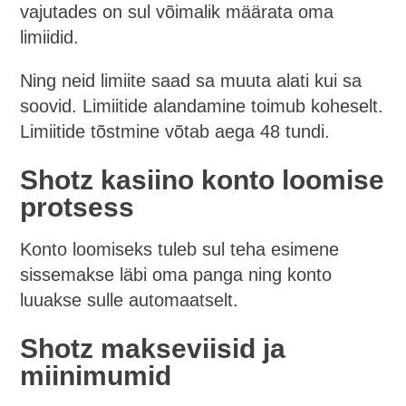
vajutades on sul võimalik määrata oma
limiidid.
Ning neid limiite saad sa muuta alati kui sa
soovid. Limiitide alandamine toimub koheselt.
Limiitide tõstmine võtab aega 48 tundi.
Shotz kasiino konto loomise
protsess
Konto loomiseks tuleb sul teha esimene
sissemakse läbi oma panga ning konto
luuakse sulle automaatselt.
Shotz makseviisid ja
miinimumid