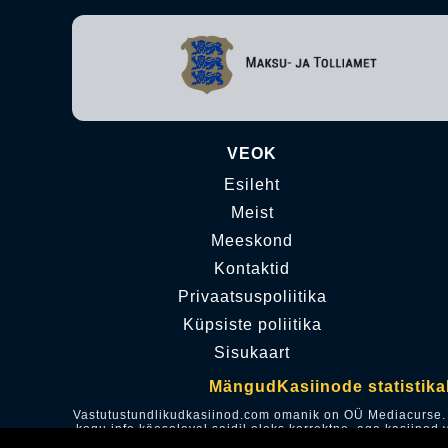
VEOK
Esileht
Meist
Meeskond
Kontaktid
Privaatsuspoliitika
Küpsiste poliitika
Sisukaart
Mängud
Kasiinode statistika
Vastutustundlikudkasiinod.com omanik on OÜ Mediacurse. K
kogu info käesoleval saidil oleks korrektne, aga kasiinod
i