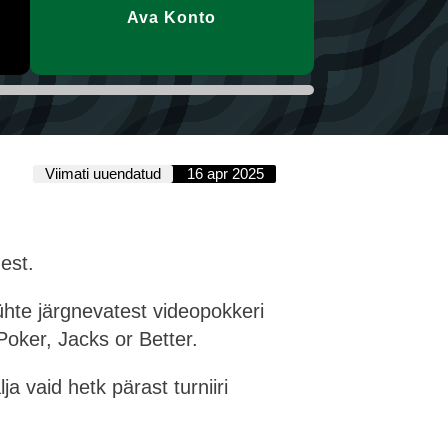
Ava Konto
Viimati uuendatud
16 apr 2025
est.
ühte järgnevatest videopokkeri
oker, Jacks or Better.
 vaid hetk pärast turniiri