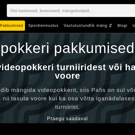
Vastutustundlik mäng ⇵
Pakkumised
Spordiennustus
Blogi
U
pokkeri pakkumised
ideopokkeri turniiridest või h
voore
dib mängida videopokkerit, siis Pafis on sul võ
 nii tasuta voore kui ka osa võtta iganädalases
turniirist.
Praegu saadaval