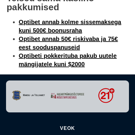
pakkumised
Optibet annab kolme sissemaksega
kuni 500€ boonusraha
Optibet annab 50€ riskivaba ja 75€
eest sooduspanuseid
Optibeti pokkerituba pakub uutele
mängijatele kuni $2000
VEOK