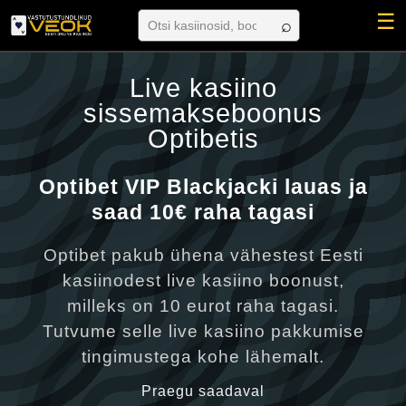
☰
Live kasiino
sissemakseboonus
Optibetis
Optibet VIP Blackjacki lauas ja
saad 10€ raha tagasi
Optibet pakub ühena vähestest Eesti
kasiinodest live kasiino boonust,
milleks on 10 eurot raha tagasi.
Tutvume selle live kasiino pakkumise
tingimustega kohe lähemalt.
Praegu saadaval