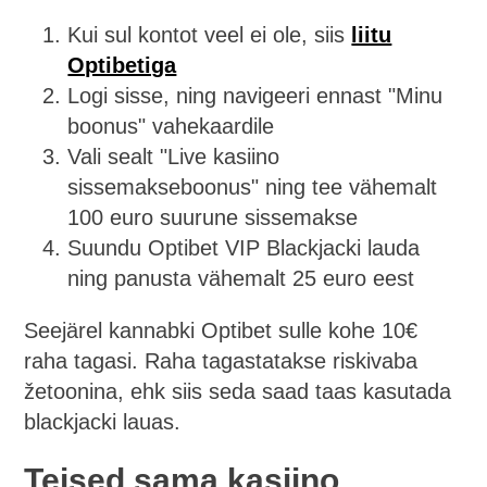
Kui sul kontot veel ei ole, siis
liitu
Optibetiga
Logi sisse, ning navigeeri ennast "Minu
boonus" vahekaardile
Vali sealt "Live kasiino
sissemakseboonus" ning tee vähemalt
100 euro suurune sissemakse
Suundu Optibet VIP Blackjacki lauda
ning panusta vähemalt 25 euro eest
Seejärel kannabki Optibet sulle kohe 10€
raha tagasi. Raha tagastatakse riskivaba
žetoonina, ehk siis seda saad taas kasutada
blackjacki lauas.
Teised sama kasiino