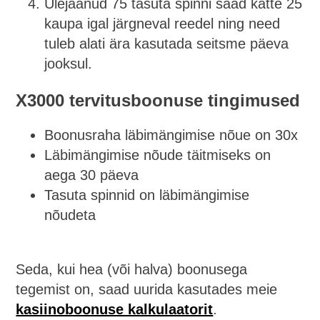
Ülejäänud 75 tasuta spinni saad kätte 25
kaupa igal järgneval reedel ning need
tuleb alati ära kasutada seitsme päeva
jooksul.
X3000 tervitusboonuse tingimused
Boonusraha läbimängimise nõue on 30x
Läbimängimise nõude täitmiseks on
aega 30 päeva
Tasuta spinnid on läbimängimise
nõudeta
Seda, kui hea (või halva) boonusega
tegemist on, saad uurida kasutades meie
kasiinoboonuse kalkulaatorit
.