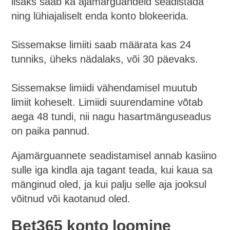
lisaks saab ka ajamärguandeid seadistada
ning lühiajaliselt enda konto blokeerida.
Sissemakse limiiti saab määrata kas 24
tunniks, üheks nädalaks, või 30 päevaks.
Sissemakse limiidi vähendamisel muutub
limiit koheselt. Limiidi suurendamine võtab
aega 48 tundi, nii nagu hasartmänguseadus
on paika pannud.
Ajamärguannete seadistamisel annab kasiino
sulle iga kindla aja tagant teada, kui kaua sa
mänginud oled, ja kui palju selle aja jooksul
võitnud või kaotanud oled.
Bet365 konto loomine