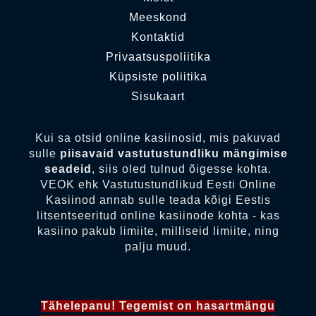
Meeskond
Kontaktid
Privaatsuspoliitika
Küpsiste poliitika
Sisukaart
Kui sa otsid online kasiinosid, mis pakuvad
sulle
piisavaid vastutustundliku mängimise
seadeid
, siis oled tulnud õigesse kohta.
VEOK ehk Vastutustundlikud Eesti Online
Kasiinod annab sulle teada kõigi Eestis
litsentseeritud online kasiinode kohta - kas
kasiino pakub limiite, milliseid limiite, ning
palju muud.
Tähelepanu! Tegemist on hasartmängu