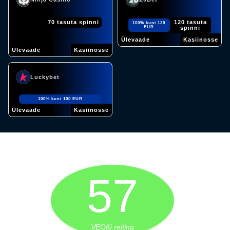
70 tasuta spinni
120 tasuta
100% kuni 120
EUR
spinni
Ülevaade
Kasiinosse
Ülevaade
Kasiinosse
Luckybet
100% kuni 100 EUR
Ülevaade
Kasiinosse
57
VEOKi reiting