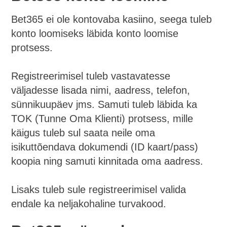
Bet365 ei ole kontovaba kasiino, seega tuleb
konto loomiseks läbida konto loomise
protsess.
Registreerimisel tuleb vastavatesse
väljadesse lisada nimi, aadress, telefon,
sünnikuupäev jms. Samuti tuleb läbida ka
TOK (Tunne Oma Klienti) protsess, mille
käigus tuleb sul saata neile oma
isikuttõendava dokumendi (ID kaart/pass)
koopia ning samuti kinnitada oma aadress.
Lisaks tuleb sule registreerimisel valida
endale ka neljakohaline turvakood.