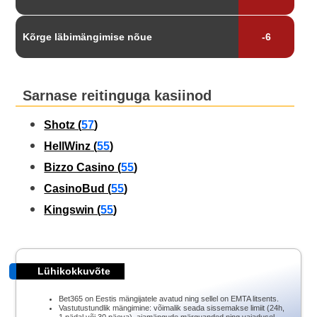
Kõrge läbimängimise nõue
-6
Sarnase reitinguga kasiinod
Shotz (
57
)
HellWinz (
55
)
Bizzo Casino (
55
)
CasinoBud (
55
)
Kingswin (
55
)
Lühikokkuvõte
Bet365 on Eestis mängijatele avatud ning sellel on EMTA litsents.
Vastutustundlik mängimine: võimalik seada sissemakse limiit (24h,
1 nädal või 30 päeva), ajamängude märguanded ning vajadusel