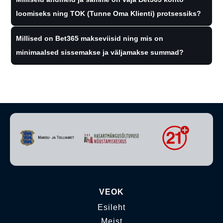
loomiseks ning TOK (Tunne Oma Klienti) protsessiks?
Millised on Bet365 makseviisid ning mis on
minimaalsed sissemakse ja väljamakse summad?
VEOK
Esileht
Meist