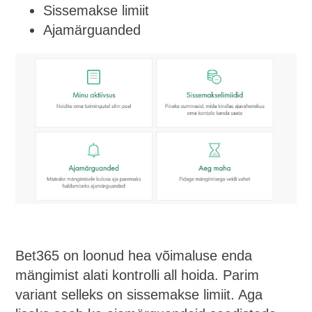
Sissemakse limiit
Ajamärguanded
Bet365 on loonud hea võimaluse enda
mängimist alati kontrolli all hoida. Parim
variant selleks on sissemakse limiit. Aga