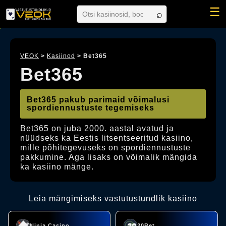
☰
VEOK
>
Kasiinod
> Bet365
Bet365
Bet365 pakub parimaid võimalusi
spordiennustuste tegemiseks
Bet365 on juba 2000. aastal avatud ja
nüüdseks ka Eestis litsentseeritud kasiino,
mille põhitegevuseks on spordiennustuste
pakkumine. Aga lisaks on võimalik mängida
ka kasiino mänge.
Leia mängimiseks vastutustundlik kasiino
Ninja Casino
20Bet