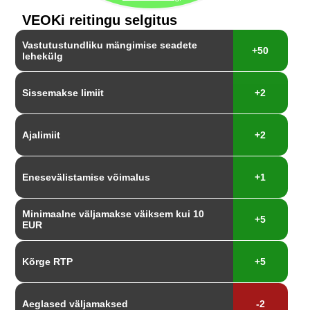
VEOKi reitingu selgitus
Vastutustundliku mängimise seadete
+50
lehekülg
Sissemakse limiit
+2
Ajalimiit
+2
Enesevälistamise võimalus
+1
Minimaalne väljamakse väiksem kui 10
+5
EUR
Kõrge RTP
+5
Aeglased väljamaksed
-2