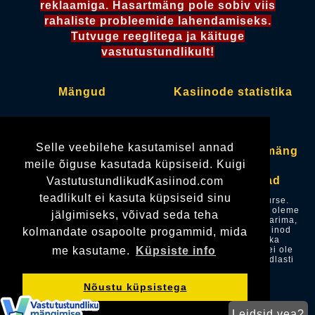
reklaamiga. Hasartmäng pole sobiv viis
rahaliste probleemide lahendamiseks.
Tutvuge reeglitega ja käituge
vastutustundlikult!
Mängud
Kasiinode statistika
Kasiinod
Pokkeritoad
Selle veebilehe kasutamisel annad
Boonused
Vastutustundlik mäng
meile õiguse kasutada küpsiseid. Kuigi
Makseviisid
Mängude loojad
VastutustundlikudKasiinod.com
teadlikult ei kasuta küpsiseid sinu
Vastutustundlikudkasiinod.com omanik on OÜ Mediacurse.
Kuigi me tutvustame Teile Eesti kasiinode võimalusi, siis oleme
jälgimiseks, võivad seda teha
me kasiinodest sõltumatu ettevõte. Me anname endast parima,
et kogu info käesoleval saidil oleks korrektne, aga kasiinod
kolmandate osapoolte progammid, mida
võivad oma vastutustundliku mängimise seadeid, ja ka
me kasutame.
Küpsiste info
boonuseid, igal hetkel muuta, ning käesolev veebileht ei ole
vastutav vale info eest. Iga kasiino puhul soovitame kindlasti
ära teha ka enda kodutöö.
Nõustu küpsistega
Kõik õigused kaitstud ©
vastutustundlikudkasiinod.com 2026.
Leidsid vea?