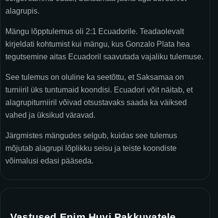
alagrupis.
Mängu lõpptulemus oli 2:1 Ecuadorile. Teadaolevalt
kirjeldati kohtumist kui mängu, kus Gonzalo Plata hea
tegutsemine aitas Ecuadoril saavutada vajaliku tulemuse.
See tulemus on oluline ka seetõttu, et Saksamaa on
turniiril üks tuntumaid koondisi. Ecuadori võit näitab, et
alagrupiturniiril võivad otsustavaks saada ka väiksed
vahed ja üksikud väravad.
Järgmistes mängudes selgub, kuidas see tulemus
mõjutab alagrupi lõplikku seisu ja teiste koondiste
võimalusi edasi pääseda.
Vastused Enim Huvi Pakkuvatele