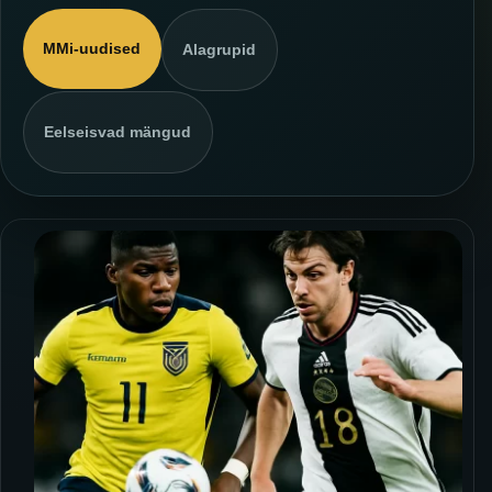
MMi-uudised
Alagrupid
Eelseisvad mängud