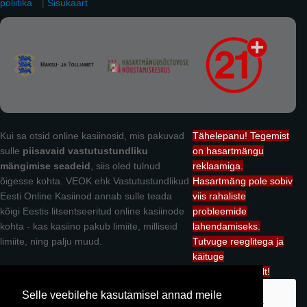
poliitika
|
Sisukaart
Kui sa otsid online kasiinosid, mis pakuvad
Tähelepanu! Tegemist
sulle
piisavaid vastutustundliku
on hasartmängu
mängimise seadeid
, siis oled tulnud
reklaamiga.
õigesse kohta. VEOK ehk Vastutustundlikud
Hasartmäng pole sobiv
Eesti Online Kasiinod annab sulle teada
viis rahaliste
kõigi Eestis litsentseeritud online kasiinode
probleemide
kohta - kas kasiino pakub limiite, milliseid
lahendamiseks.
limiite, ning palju muud.
Tutvuge reeglitega ja
käituge
vastutustundlikult!
Vastutustundlikudkasiinod.com omanik on OÜ Mediacurse. Kuigi me
Selle veebilehe kasutamisel annad meile
tutvustame Teile Eesti kasiinode võimalusi, siis oleme me kasiinodest