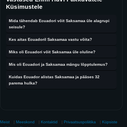
Küsimustele
Mida tähendab Ecuadori võit Saksamaa üle alagrupi
seisule?
Kes aitas Ecuadoril Saksamaa vastu võita?
Miks oli Ecuadori võit Saksamaa üle oluline?
Mis oli Ecuadori ja Saksamaa mängu lõpptulemus?
Kuidas Ecuador alistas Saksamaa ja pääses 32
parema hulka?
Meist
|
Meeskond
|
Kontaktid
|
Privaatsuspoliitika
|
Küpsiste