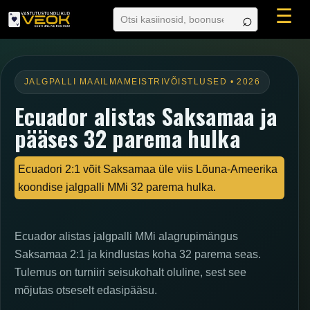
☰
JALGPALLI MAAILMAMEISTRIVÕISTLUSED • 2026
Ecuador alistas Saksamaa ja
pääses 32 parema hulka
Ecuadori 2:1 võit Saksamaa üle viis Lõuna-Ameerika
koondise jalgpalli MMi 32 parema hulka.
Ecuador alistas jalgpalli MMi alagrupimängus
Saksamaa 2:1 ja kindlustas koha 32 parema seas.
Tulemus on turniiri seisukohalt oluline, sest see
mõjutas otseselt edasipääsu.