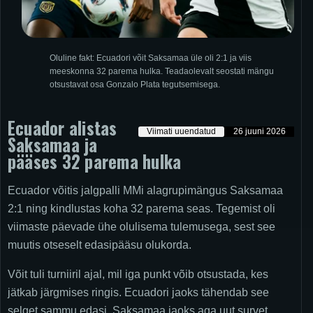
Oluline fakt: Ecuadori võit Saksamaa üle oli 2:1 ja viis
meeskonna 32 parema hulka. Teadaolevalt seostati mängu
otsustavat osa Gonzalo Plata tegutsemisega.
Ecuador alistas
Viimati uuendatud
26 juuni 2026
Saksamaa ja
pääses 32 parema hulka
Ecuador võitis jalgpalli MMi alagrupimängus Saksamaa
2:1 ning kindlustas koha 32 parema seas. Tegemist oli
viimaste päevade ühe olulisema tulemusega, sest see
muutis otseselt edasipääsu olukorda.
Võit tuli turniiril ajal, mil iga punkt võib otsustada, kes
jätkab järgmises ringis. Ecuadori jaoks tähendab see
selget sammu edasi, Saksamaa jaoks aga uut survet