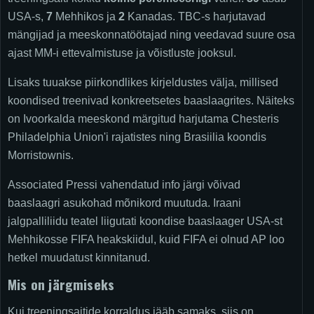
USA-s,
7
Mehhikos ja
2
Kanadas. TBC-s harjutavad
mängijad ja meeskonnatöötajad ning veedavad suure osa
ajast MM-i ettevalmistuse ja võistluste jooksul.
Lisaks tuuakse piirkondlikes kirjeldustes välja, millised
koondised treenivad konkreetsetes baaslaagrites. Näiteks
on Ivoorkalda meeskond märgitud harjutama Chesteris
Philadelphia Union'i rajatistes ning Brasiilia koondis
Morristownis.
Associated Pressi vahendatud info järgi võivad
baaslaagri asukohad mõnikord muutuda. Iraani
jalgpalliliidu teatel liigutati koondise baaslaager USA-st
Mehhikosse FIFA heakskiidul, kuid FIFA ei olnud AP loo
hetkel muudatust kinnitanud.
Mis on järgmiseks
Kui treeningsaitide korraldus jääb samaks, siis on