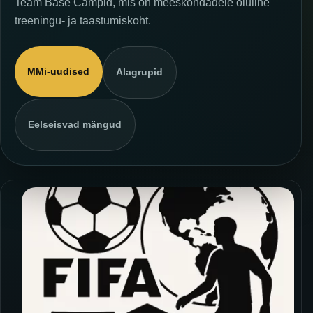
Team Base Campid, mis on meeskondadele oluline
treeningu- ja taastumiskoht.
MMi-uudised
Alagrupid
Eelseisvad mängud