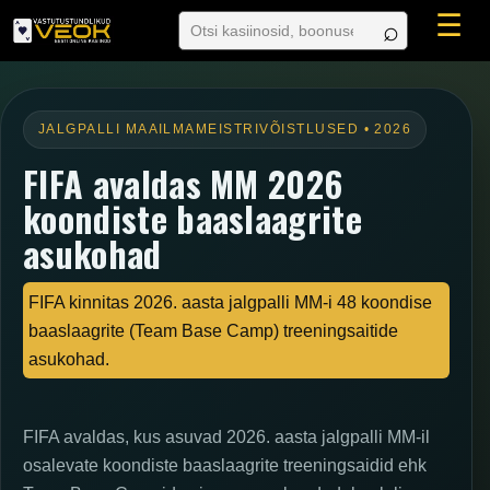
☰
JALGPALLI MAAILMAMEISTRIVÕISTLUSED • 2026
FIFA avaldas MM 2026
koondiste baaslaagrite
asukohad
FIFA kinnitas 2026. aasta jalgpalli MM-i 48 koondise
baaslaagrite (Team Base Camp) treeningsaitide
asukohad.
FIFA avaldas, kus asuvad 2026. aasta jalgpalli MM-il
osalevate koondiste baaslaagrite treeningsaidid ehk