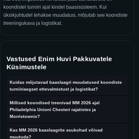
koondistel turniiri ajal kindel baasisüsteem. Kui
üksikjuhtudel tehakse muudatusi, mõjutab see koondiste
treeningukava ja logistikat.
Vastused Enim Huvi Pakkuvatele
Küsimustele
Kuidas mõjutavad baaslaagri muudatused koondiste
turniiriaegset ettevalmistust ja logistikat?
Millised koondised treenivad MM 2026 ajal
Philadelphia Unioni Chesteri rajatistes ja
Morristownis?
Kas MM 2026 baaslaagrite asukohad võivad
muutuda?