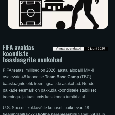
FIFA avaldas
Viimati uuendatud
5 juuni 2026
koondiste
baaslaagrite asukohad
FIFA teatas, millised on 2026. aasta jalgpalli MM-il
osalevate 48 koondise
Team Base Camp
(TBC)
baaslaagrite ehk treeningsaitide asukohad. Nende
paikade eesmärk on pakkuda koondistele stabiilset
treeningu- ja taastumis keskkonda turniiri ajal.
U.S. Soccer'i kokkuvõtte kohaselt paiknevad 48
treeningsaiti kokku
kolme peremeesriigi
vahel:
39
asub