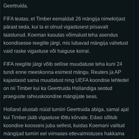
Geertruida.
FIFA teatas, et Timber eemaldati 26 mängija nimekirjast
pärast seda, kui ta ei olnud vigastusest piisavalt
taastunud. Koeman kasutas võimalust teha asendus
koondisesse reeglite järgi, mis lubavad mängija vahetust
vaid raske vigastuse või haiguse korral.
FIFA reeglite järgi võib sellise muudatuse teha kuni 24
tundi enne meeskonna esimest mängu. Reuters ja AP
kajastasid sama muudatust ning UEFA koondise lehtedel
on nii Timber kui ka Geertruida Hollandiga seotud
praeguste rahvuskoondise mängijate seas.
Holland alustab nüüd turniiri Geertruida abiga, samal ajal
kui Timber jääb vigastuse tõttu kõrvale. Edasi sõltub
koondise koosseis juba sellest, kuidas Koemani valitud
mängijad turniiri eel viimases ettevalmistuses hakkama