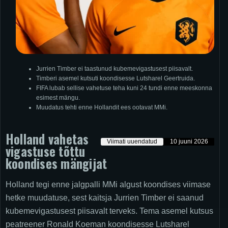
Jurrien Timber ei taastunud kubemevigastusest piisavalt.
Timberi asemel kutsuti koondisesse Lutsharel Geertruida.
FIFA lubab sellise vahetuse teha kuni 24 tundi enne meeskonna
esimest mängu.
Muudatus tehti enne Hollandit ees ootavat MMi.
Holland vahetas
Viimati uuendatud
10 juuni 2026
vigastuse tõttu
koondises mängijat
Holland tegi enne jalgpalli MMi algust koondises viimase
hetke muudatuse, sest kaitsja Jurrien Timber ei saanud
kubemevigastusest piisavalt terveks. Tema asemel kutsus
peatreener Ronald Koeman koondisesse Lutsharel