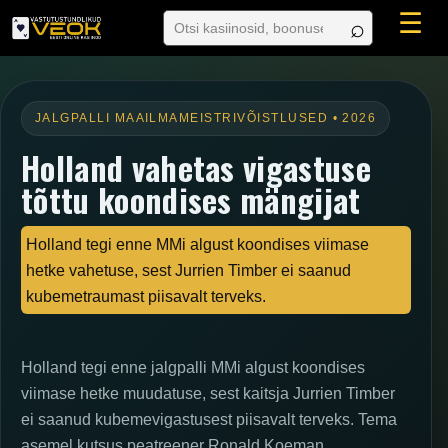
☰
JALGPALLI MAAILMAMEISTRIVÕISTLUSED • 2026
Holland vahetas vigastuse
tõttu koondises mängijat
Holland tegi enne MMi algust koondises viimase
hetke vahetuse, sest Jurrien Timber ei saanud
kubemetraumast piisavalt terveks.
Holland tegi enne jalgpalli MMi algust koondises
viimase hetke muudatuse, sest kaitsja Jurrien Timber
ei saanud kubemevigastusest piisavalt terveks. Tema
asemel kutsus peatreener Ronald Koeman