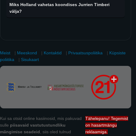
Miks Holland vahetas koondises Jurrien Timberi
välja?
Meist
|
Meeskond
|
Kontaktid
|
Privaatsuspoliitika
|
Küpsiste
poliitika
|
Sisukaart
Kui sa otsid online kasiinosid, mis pakuvad
Tähelepanu! Tegemist
sulle
piisavaid vastutustundliku
on hasartmängu
mängimise seadeid
, siis oled tulnud
reklaamiga.