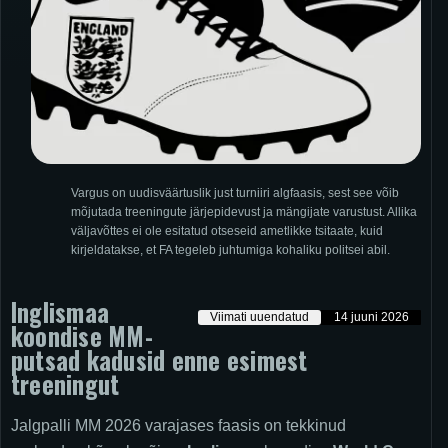
Vargus on uudisväärtuslik just turniiri algfaasis, sest see võib
mõjutada treeningute järjepidevust ja mängijate varustust. Allika
väljavõttes ei ole esitatud otseseid ametlikke tsitaate, kuid
kirjeldatakse, et FA tegeleb juhtumiga kohaliku politsei abil.
Inglismaa
Viimati uuendatud
14 juuni 2026
koondise MM-
putsad kadusid enne esimest
treeningut
Jalgpalli MM 2026 varajases faasis on tekkinud