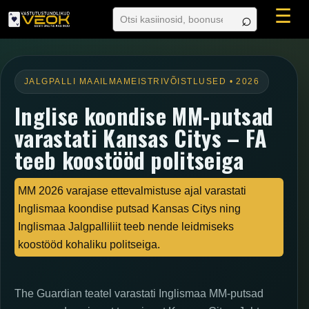
☰
JALGPALLI MAAILMAMEISTRIVÕISTLUSED • 2026
Inglise koondise MM-putsad
varastati Kansas Citys – FA
teeb koostööd politseiga
MM 2026 varajase ettevalmistuse ajal varastati
Inglismaa koondise putsad Kansas Citys ning
Inglismaa Jalgpalliliit teeb nende leidmiseks
koostööd kohaliku politseiga.
The Guardian teatel varastati Inglismaa MM-putsad