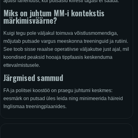
ajutisi lahendusi, kui putsasid kiiresti tagasi ei saada.
Miks on juhtum MM-i kontekstis
märkimisväärne?
Kuigi tegu pole väljakul toimuva võistlusmomendiga,
mõjutab putsade vargus meeskonna treeninguid ja rutiini.
See toob sisse reaalse operatiivse väljakutse just ajal, mil
koondised peaksid hooaja tippfaasis keskenduma
ettevalmistusele.
Järgmised sammud
FA ja politsei koostöö on praegu juhtumi keskmes:
eesmärk on putsad üles leida ning minimeerida häireid
Inglismaa treeningplaanides.