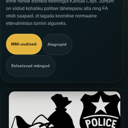
enne nende esimest treeningut Kansas Citys. Juhtum
on viidud kohaliku politsei tähelepanu alla ning FA
otsib saapaid, et tagada koondise normaalne
ettevalmistus turniiri alguseks.
MMi-uudised
Alagrupid
Eelseisvad mängud