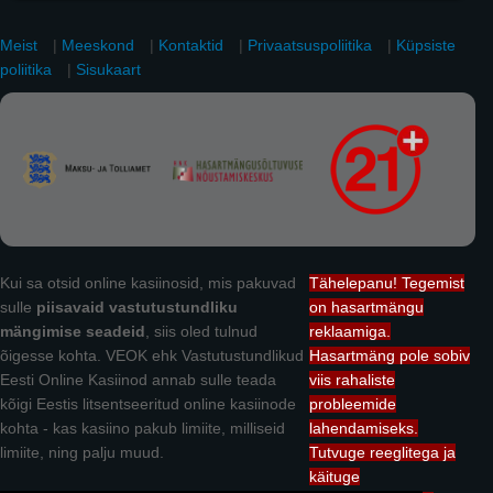
Meist
|
Meeskond
|
Kontaktid
|
Privaatsuspoliitika
|
Küpsiste
poliitika
|
Sisukaart
Kui sa otsid online kasiinosid, mis pakuvad
Tähelepanu! Tegemist
sulle
piisavaid vastutustundliku
on hasartmängu
mängimise seadeid
, siis oled tulnud
reklaamiga.
õigesse kohta. VEOK ehk Vastutustundlikud
Hasartmäng pole sobiv
Eesti Online Kasiinod annab sulle teada
viis rahaliste
kõigi Eestis litsentseeritud online kasiinode
probleemide
kohta - kas kasiino pakub limiite, milliseid
lahendamiseks.
limiite, ning palju muud.
Tutvuge reeglitega ja
käituge