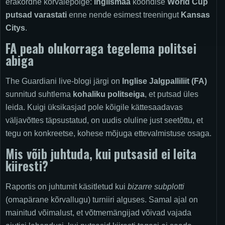
erakordne kõrvalepõige:
Inglismaa
koondise
World Cup
putsad
varastati
enne nende esimest treeningut
Kansas
Citys
.
FA peab olukorraga tegelema politsei
abiga
The Guardiani live-blogi järgi on
Inglise Jalgpalliliit (FA)
sunnitud suhtlema
kohaliku politseiga
, et putsad üles
leida. Kuigi üksikasjad pole kõigile kättesaadavas
väljavõttes täpsustatud, on uudis oluline just seetõttu, et
tegu on konkreetse, kohese mõjuga ettevalmistuse osaga.
Mis võib juhtuda, kui putsasid ei leita
kiiresti?
Raportis on juhtumit käsitletud kui
bizarre subplotti
(omapärane kõrvallugu) turniiri alguses. Samal ajal on
mainitud võimalust, et võtmemängijad võivad vajada