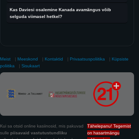
Kas Daviesi osalemine Kanada avamängus võib
selguda viimasel hetkel?
Meist
|
Meeskond
|
Kontaktid
|
Privaatsuspoliitika
|
Küpsiste
poliitika
|
Sisukaart
Kui sa otsid online kasiinosid, mis pakuvad
Tähelepanu! Tegemist
sulle
piisavaid vastutustundliku
on hasartmängu