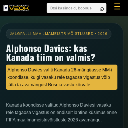
☰
JALGPALLI MAAILMAMEISTRIVÕISTLUSED • 2026
Alphonso Davies: kas
Kanada tiim on valmis?
Alphonso Davies valiti Kanada 26-mängijasse MM-i
koondisse, kuigi vasaku reie tagaosa vigastus võib
jätta ta avamängust Bosnia vastu kõrvale.
Kanada koondisse valitud Alphonso Daviesi vasaku
reie tagaosa vigastus on endiselt lahtine küsimus enne
FIFA maailmameistrivõistluste 2026 avamängu.