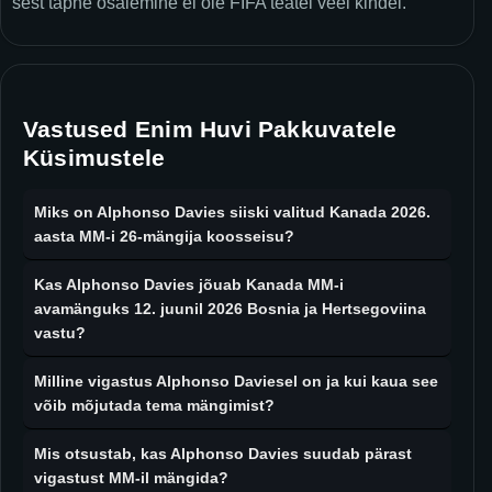
sest täpne osalemine ei ole FIFA teatel veel kindel.
Vastused Enim Huvi Pakkuvatele
Küsimustele
Miks on Alphonso Davies siiski valitud Kanada 2026.
aasta MM-i 26-mängija koosseisu?
Kas Alphonso Davies jõuab Kanada MM-i
avamänguks 12. juunil 2026 Bosnia ja Hertsegoviina
vastu?
Milline vigastus Alphonso Daviesel on ja kui kaua see
võib mõjutada tema mängimist?
Mis otsustab, kas Alphonso Davies suudab pärast
vigastust MM-il mängida?