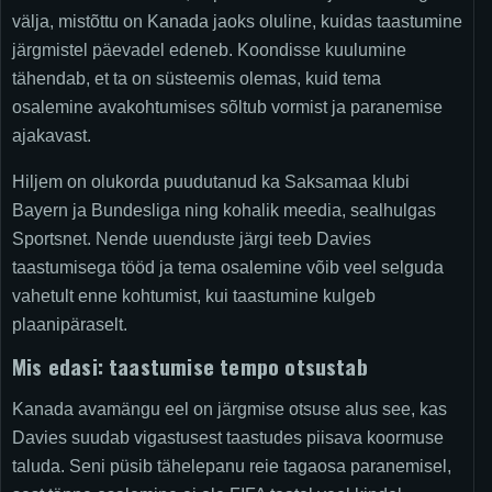
välja, mistõttu on Kanada jaoks oluline, kuidas taastumine
järgmistel päevadel edeneb. Koondisse kuulumine
tähendab, et ta on süsteemis olemas, kuid tema
osalemine avakohtumises sõltub vormist ja paranemise
ajakavast.
Hiljem on olukorda puudutanud ka Saksamaa klubi
Bayern ja Bundesliga ning kohalik meedia, sealhulgas
Sportsnet. Nende uuenduste järgi teeb Davies
taastumisega tööd ja tema osalemine võib veel selguda
vahetult enne kohtumist, kui taastumine kulgeb
plaanipäraselt.
Mis edasi: taastumise tempo otsustab
Kanada avamängu eel on järgmise otsuse alus see, kas
Davies suudab vigastusest taastudes piisava koormuse
taluda. Seni püsib tähelepanu reie tagaosa paranemisel,