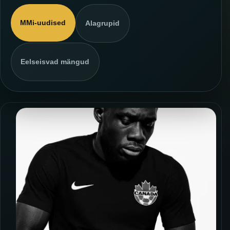
MMi-uudised
Alagrupid
Eelseisvad mängud