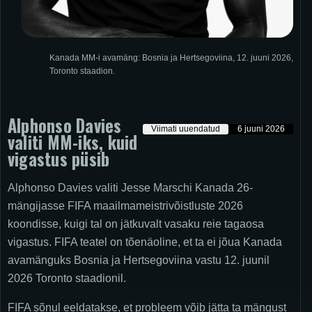
Kanada MM-i avamäng: Bosnia ja Hertsegoviina, 12. juuni 2026,
Toronto staadion.
Alphonso Davies
Viimati uuendatud
6 juuni 2026
valiti MM-iks, kuid
vigastus püsib
Alphonso Davies valiti Jesse Marschi Kanada 26-
mängijasse FIFA maailmameistrivõistluste 2026
koondisse, kuigi tal on jätkuvalt vasaku reie tagaosa
vigastus. FIFA teatel on tõenäoline, et ta ei jõua Kanada
avamänguks Bosnia ja Hertsegoviina vastu 12. juunil
2026 Toronto staadionil.
FIFA sõnul eeldatakse, et probleem võib jätta ta mängust