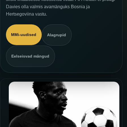
Davies olla valmis avamänguks Bosnia ja
Hertsegoviina vastu.
MMi-uudised
Alagrupid
Eelseisvad mängud