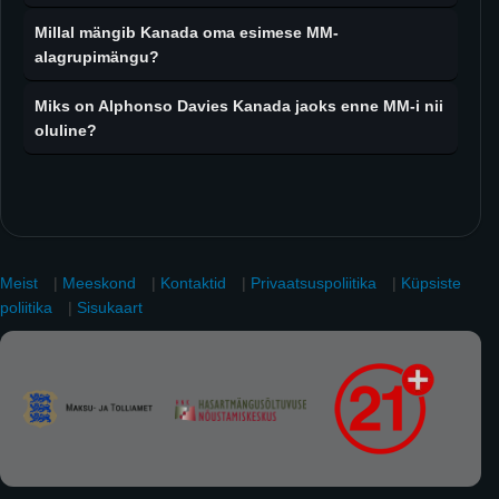
Millal mängib Kanada oma esimese MM-
alagrupimängu?
Miks on Alphonso Davies Kanada jaoks enne MM-i nii
oluline?
Meist
|
Meeskond
|
Kontaktid
|
Privaatsuspoliitika
|
Küpsiste
poliitika
|
Sisukaart