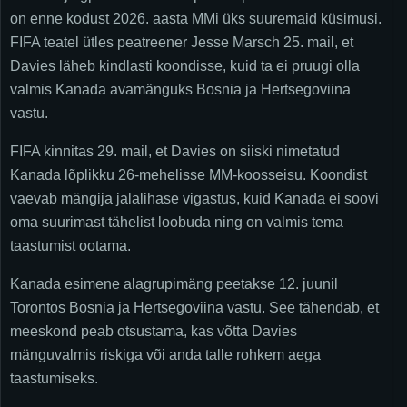
on enne kodust 2026. aasta MMi üks suuremaid küsimusi.
FIFA teatel ütles peatreener Jesse Marsch 25. mail, et
Davies läheb kindlasti koondisse, kuid ta ei pruugi olla
valmis Kanada avamänguks Bosnia ja Hertsegoviina
vastu.
FIFA kinnitas 29. mail, et Davies on siiski nimetatud
Kanada lõplikku 26-mehelisse MM-koosseisu. Koondist
vaevab mängija jalalihase vigastus, kuid Kanada ei soovi
oma suurimast tähelist loobuda ning on valmis tema
taastumist ootama.
Kanada esimene alagrupimäng peetakse 12. juunil
Torontos Bosnia ja Hertsegoviina vastu. See tähendab, et
meeskond peab otsustama, kas võtta Davies
mänguvalmis riskiga või anda talle rohkem aega
taastumiseks.