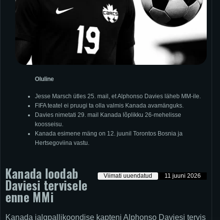
Oluline
Jesse Marsch ütles 25. mail, et Alphonso Davies läheb MM-ile.
FIFA teatel ei pruugi ta olla valmis Kanada avamänguks.
Davies nimetati 29. mail Kanada lõplikku 26-mehelisse
koosseisu.
Kanada esimene mäng on 12. juunil Torontos Bosnia ja
Hertsegoviina vastu.
Kanada loodab
Viimati uuendatud
11 juuni 2026
Daviesi tervisele
enne MMi
Kanada jalgpallikoondise kapteni Alphonso Daviesi tervis