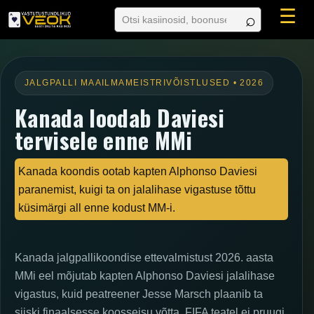
☰
JALGPALLI MAAILMAMEISTRIVÕISTLUSED • 2026
Kanada loodab Daviesi
tervisele enne MMi
Kanada koondis ootab kapten Alphonso Daviesi
paranemist, kuigi ta on jalalihase vigastuse tõttu
küsimärgi all enne kodust MM-i.
Kanada jalgpallikoondise ettevalmistust 2026. aasta
MMi eel mõjutab kapten Alphonso Daviesi jalalihase
vigastus, kuid peatreener Jesse Marsch plaanib ta
siiski finaalsesse koosseisu võtta. FIFA teatel ei pruugi