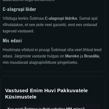
C-alagrupi liider
Võiduga kerkis Šotimaa
C-alagrupi liidriks
. Samal ajal
rõhutatakse, et see pole veel garantii, sest ees ootavad
tugevad vastased.
Mis edasi
Hoolimata võidust ei pruugi Šotimaal olla veel lihtsat teed
edasi. Järgmiste vastaste hulgas on
Maroko
ja
Brasiilia
,
mis muudavad alagrupivõitluse pingeliseks.
Vastused Enim Huvi Pakkuvatele
Küsimustele
Kus peeti Šotimaa ja Haiti vaheline MM-mäng?