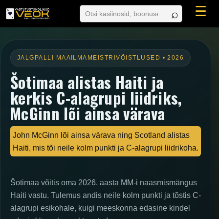
☰
JALGPALLI MAAILMAMEISTRIVÕISTLUSED • 2026
Šotimaa alistas Haiti ja
kerkis C-alagrupi liidriks,
McGinn lõi ainsa värava
John McGinn lõi ainsa värava ning Scotland alistas
Haiti, mis tõi neile kolm punkti ja C-alagrupi liidrikoha.
Šotimaa võitis oma 2026. aasta MM-i naasmismängus
Haiti vastu. Tulemus andis neile kolm punkti ja tõstis C-
alagrupi esikohale, kuigi meeskonna edasine kindel