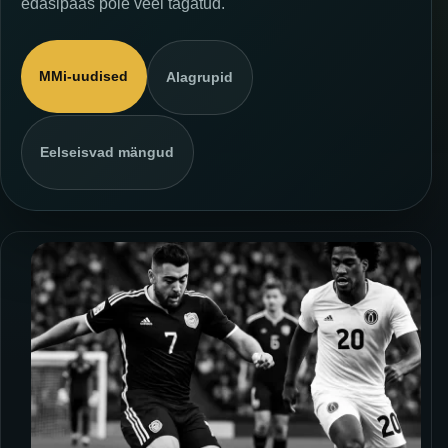
edasipääs pole veel tagatud.
MMi-uudised
Alagrupid
Eelseisvad mängud