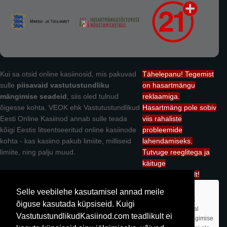
Kui sa otsid online kasiinosid, mis pakuvad
Tähelepanu! Tegemist
sulle
piisavaid vastutustundliku
on hasartmängu
mängimise seadeid
, siis oled tulnud
reklaamiga.
õigesse kohta. VEOK ehk Vastutustundlikud
Hasartmäng pole sobiv
Eesti Online Kasiinod annab sulle teada
viis rahaliste
kõigi Eestis litsentseeritud online kasiinode
probleemide
kohta - kas kasiino pakub limiite, milliseid
lahendamiseks.
limiite, ning palju muud.
Tutvuge reeglitega ja
käituge
vastutustundlikult!
Vastutustundlikudkasiinod.com omanik on OÜ Mediacurse. Kuigi me
Selle veebilehe kasutamisel annad meile
tutvustame Teile Eesti kasiinode võimalusi, siis oleme me kasiinodest
õiguse kasutada küpsiseid. Kuigi
sõltumatu ettevõte. Me anname endast parima, et kogu info käesoleval
VastutustundlikudKasiinod.com teadlikult ei
saidil oleks korrektne, aga kasiinod võivad oma vastutustundliku mängimise