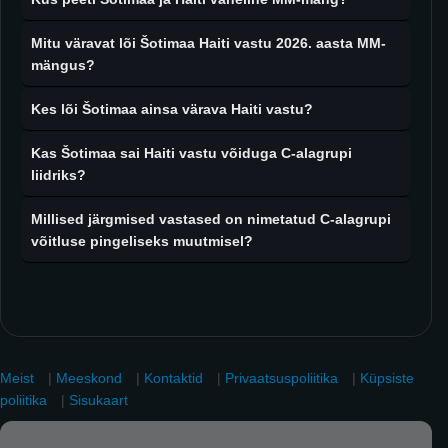
Mitu väravat lõi Šotimaa Haiti vastu 2026. aasta MM-
mängus?
Kes lõi Šotimaa ainsa värava Haiti vastu?
Kas Šotimaa sai Haiti vastu võiduga C-alagrupi
liidriks?
Millised järgmised vastased on nimetatud C-alagrupi
võitluse pingeliseks muutmisel?
Meist
|
Meeskond
|
Kontaktid
|
Privaatsuspoliitika
|
Küpsiste
poliitika
|
Sisukaart