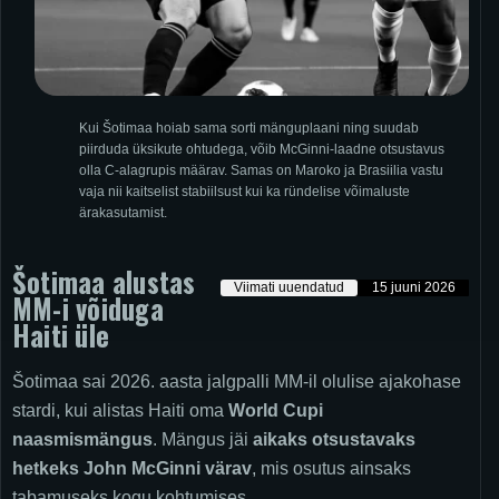
Kui Šotimaa hoiab sama sorti mänguplaani ning suudab
piirduda üksikute ohtudega, võib McGinni-laadne otsustavus
olla C-alagrupis määrav. Samas on Maroko ja Brasiilia vastu
vaja nii kaitselist stabiilsust kui ka ründelise võimaluste
ärakasutamist.
Šotimaa
alustas
Viimati uuendatud
15 juuni 2026
MM-i võiduga
Haiti üle
Šotimaa sai 2026. aasta jalgpalli MM-il olulise ajakohase
stardi, kui alistas Haiti oma
World Cupi
naasmismängus
. Mängus jäi
aikaks otsustavaks
hetkeks John McGinni värav
, mis osutus ainsaks
tabamuseks kogu kohtumises.