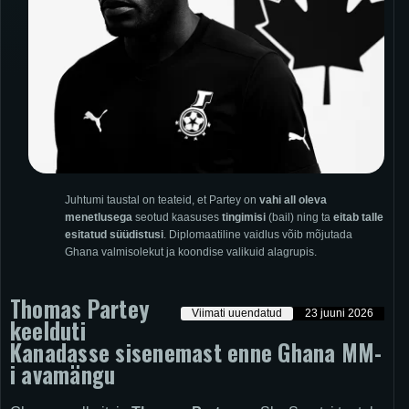
Juhtumi taustal on teateid, et Partey on
vahi all oleva
menetlusega
seotud kaasuses
tingimisi
(bail) ning ta
eitab talle
esitatud süüdistusi
. Diplomaatiline vaidlus võib mõjutada
Ghana valmisolekut ja koondise valikuid alagrupis.
Thomas Partey
Viimati uuendatud
23 juuni 2026
keelduti
Kanadasse sisenemast enne Ghana MM-
i avamängu