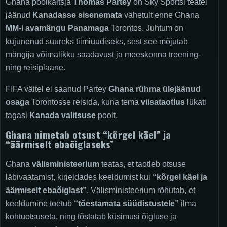
Ghana poolkaitsja
Thomas Partey
on Sky Sportsi teatel
jäänud
Kanadasse sisenemata
vahetult enne Ghana
MM-i avamängu
Panamaga
Torontos. Juhtum on
kujunenud suureks tiimiuudiseks, sest see mõjutab
mängija võimalikku saadavust ja meeskonna treening-
ning reisiplaane.
FIFA väitel ei saanud Partey
Ghana rühma ülejäänud
osaga
Torontosse reisida, kuna tema
viisataotlus
lükati
tagasi
Kanada valitsuse
poolt.
Ghana nimetab otsust “kõrgel käel” ja
“äärmiselt ebaõiglaseks”
Ghana
välisministeerium
teatas, et taotleb otsuse
läbivaatamist, kirjeldades keeldumist kui
“kõrgel käel ja
äärmiselt ebaõiglast”
. Välisministeerium rõhutab, et
keeldumine toetub
“tõestamata süüdistustele”
ilma
kohtuotsuseta, ning tõstatab küsimusi õigluse ja