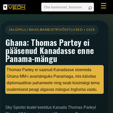
☰
JALGPALLI MAAILMAMEISTRIVÕISTLUSED • 2026
Ghana: Thomas Partey ei
pääsenud Kanadasse enne
Panama-mängu
Thomas Partey ei saanud Kanadasse siseneda
Ghana MM-i avamänguks Panamaga, mis käivitas
diplomaatilise pahameele ning seab küsimärgi tema
osalemisest peagi algavas mängus Inglisma vastu.
Sky Sportsi teatel keeldus Kanada Thomas Parteyl