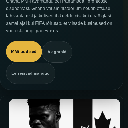
Ghana MM-i avamängu eel Panamaga Torontosse
sisenemast. Ghana välisministeerium nõuab otsuse
läbivaatamist ja kritiseerib keeldumist kui ebaõiglast,
samal ajal kui FIFA rõhutab, et viisade küsimused on
võõrustajariigi pädevuses.
MMi-uudised
Alagrupid
Eelseisvad mängud