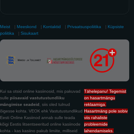
Meist
|
Meeskond
|
Kontaktid
|
Privaatsuspoliitika
|
Küpsiste
poliitika
|
Sisukaart
Kui sa otsid online kasiinosid, mis pakuvad
Tähelepanu! Tegemist
sulle
piisavaid vastutustundliku
on hasartmängu
mängimise seadeid
, siis oled tulnud
reklaamiga.
õigesse kohta. VEOK ehk Vastutustundlikud
Hasartmäng pole sobiv
Eesti Online Kasiinod annab sulle teada
viis rahaliste
kõigi Eestis litsentseeritud online kasiinode
probleemide
kohta - kas kasiino pakub limiite, milliseid
lahendamiseks.