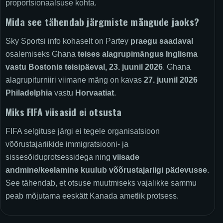
proportsionaalsuse kohta.
Mida see tähendab järgmiste mängude jaoks?
Sky Sportsi info kohaselt on Partey
praegu saadaval
osalemiseks Ghana
teises alagrupimängus
Inglisma
vastu
Bostonis
teisipäeval, 23. juunil 2026
. Ghana
alagrupiturniiri viimane mäng on kavas
27. juunil 2026
Philadelphia
vastu
Horvaatiat
.
Miks FIFA viisasid ei otsusta
FIFA selgituse järgi ei tegele organisatsioon
võõrustajariikide immigratsiooni- ja
sissesõiduprotsessidega ning
viisade
andmine/keelamine kuulub võõrustajariigi pädevusse
.
See tähendab, et otsuse muutmiseks vajalikke sammu
peab mõjutama eeskätt Kanada ametlik protsess.