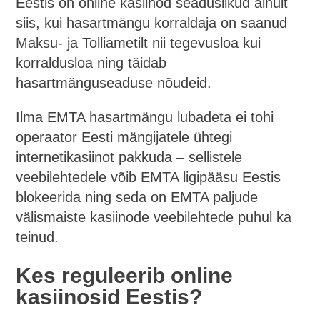
Eestis on online kasiinod seaduslikud ainult
siis, kui hasartmängu korraldaja on saanud
Maksu- ja Tolliametilt nii tegevusloa kui
korraldusloa ning täidab
hasartmänguseaduse nõudeid.
Ilma EMTA hasartmängu lubadeta ei tohi
operaator Eesti mängijatele ühtegi
internetikasiinot pakkuda – sellistele
veebilehtedele võib EMTA ligipääsu Eestis
blokeerida ning seda on EMTA paljude
välismaiste kasiinode veebilehtede puhul ka
teinud.
Kes reguleerib online
kasiinosid Eestis?