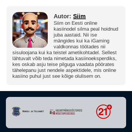
Autor:
Siim
Siim on Eesti online
kasiinodel silma peal hoidnud
juba aastaid. Nii ise
mängides kui ka iGaming
valdkonnas töötades nii
sisuloojana kui ka teistel ametikohtadel. Sellest
lähtuvalt võib teda nimetada kasiinoeksperdiks,
kes oskab asju teise pilguga vaadata pöörates
tähelepanu just nendele aspektidele, mis online
kasiino puhul just see kõige olulisem on.