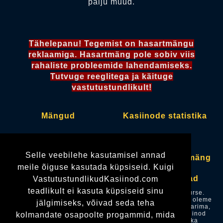
palju muud.
Tähelepanu! Tegemist on hasartmängu
reklaamiga. Hasartmäng pole sobiv viis
rahaliste probleemide lahendamiseks.
Tutvuge reeglitega ja käituge
vastutustundlikult!
Mängud
Kasiinode statistika
Kasiinod
Pokkeritoad
Selle veebilehe kasutamisel annad
Boonused
Vastutustundlik mäng
meile õiguse kasutada küpsiseid. Kuigi
Makseviisid
Mängude loojad
VastutustundlikudKasiinod.com
teadlikult ei kasuta küpsiseid sinu
Vastutustundlikudkasiinod.com omanik on OÜ Mediacurse.
Kuigi me tutvustame Teile Eesti kasiinode võimalusi, siis oleme
jälgimiseks, võivad seda teha
me kasiinodest sõltumatu ettevõte. Me anname endast parima,
et kogu info käesoleval saidil oleks korrektne, aga kasiinod
kolmandate osapoolte progammid, mida
võivad oma vastutustundliku mängimise seadeid, ja ka