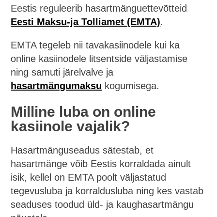
Eestis reguleerib hasartmänguettevõtteid
Eesti Maksu-ja Tolliamet (EMTA)
.
EMTA tegeleb nii tavakasiinodele kui ka
online kasiinodele litsentside väljastamise
ning samuti järelvalve ja
hasartmängumaksu
kogumisega.
Milline luba on online
kasiinole vajalik?
Hasartmänguseadus sätestab, et
hasartmänge võib Eestis korraldada ainult
isik, kellel on EMTA poolt väljastatud
tegevusluba ja korraldusluba ning kes vastab
seaduses toodud üld- ja kaughasartmängu