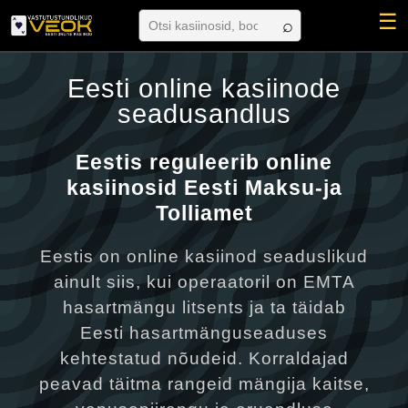
☰
Eesti online kasiinode
seadusandlus
Eestis reguleerib online
kasiinosid Eesti Maksu-ja
Tolliamet
Eestis on online kasiinod seaduslikud
ainult siis, kui operaatoril on EMTA
hasartmängu litsents ja ta täidab
Eesti hasartmänguseaduses
kehtestatud nõudeid. Korraldajad
peavad täitma rangeid mängija kaitse,