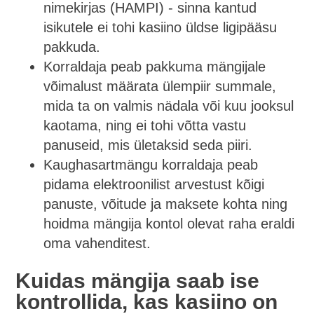
nimekirjas (HAMPI) - sinna kantud
isikutele ei tohi kasiino üldse ligipääsu
pakkuda.
Korraldaja peab pakkuma mängijale
võimalust määrata ülempiir summale,
mida ta on valmis nädala või kuu jooksul
kaotama, ning ei tohi võtta vastu
panuseid, mis ületaksid seda piiri.
Kaughasartmängu korraldaja peab
pidama elektroonilist arvestust kõigi
panuste, võitude ja maksete kohta ning
hoidma mängija kontol olevat raha eraldi
oma vahenditest.
Kuidas mängija saab ise
kontrollida, kas kasiino on