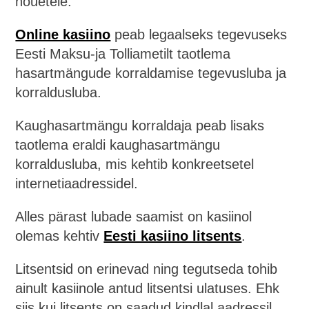
nõuetele.
Online kasiino
peab legaalseks tegevuseks
Eesti Maksu-ja Tolliametilt taotlema
hasartmängude korraldamise tegevusluba ja
korraldusluba.
Kaughasartmängu korraldaja peab lisaks
taotlema eraldi kaughasartmängu
korraldusluba, mis kehtib konkreetsetel
internetiaadressidel.
Alles pärast lubade saamist on kasiinol
olemas kehtiv
Eesti kasiino litsents
.
Litsentsid on erinevad ning tegutseda tohib
ainult kasiinole antud litsentsi ulatuses. Ehk
siis kui litsents on saadud kindlal aadressil