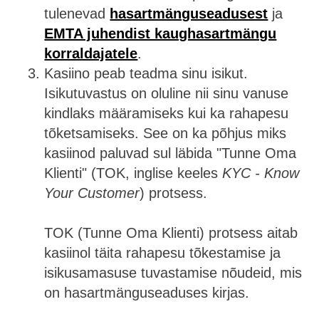
tulenevad
hasartmänguseadusest
ja
EMTA juhendist kaughasartmängu
korraldajatele
.
Kasiino peab teadma sinu isikut.
Isikutuvastus on oluline nii sinu vanuse
kindlaks määramiseks kui ka rahapesu
tõketsamiseks. See on ka põhjus miks
kasiinod paluvad sul läbida "Tunne Oma
Klienti" (TOK, inglise keeles
KYC - Know
Your Customer
) protsess.
TOK (Tunne Oma Klienti) protsess aitab
kasiinol täita rahapesu tõkestamise ja
isikusamasuse tuvastamise nõudeid, mis
on hasartmänguseaduses kirjas.