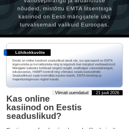
vanusepiirangu ja aruandluse
nõudeid, mistõttu EMTA litsentsiga
kasiinod on Eesti mängijatele üks
turvalisemaid valikuid Euroopas.
Lühikokkuvõte
Eestis on online kasiinod seaduslikud ainult siis, kui operaatoril on EMTA
tegevusluba ja korraldusluba ning ta tegutseb loal märgitud veebiaadressil.
Mängijate kaitseks kehtivad ranged reeglid, sealhulgas vanusepiirangud,
isikutuvastus, HAMPI kontroll ning võimalus seada kaotuslimiite.
Seaduslikkust saab kontrollida kasiino loainfo, EMTA nimekirja ja
majandustegevuse registri kaudu.
Viimati uuendatud
21 juuli 2026
Kas online
kasiinod on Eestis
seaduslikud?