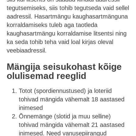
tegutsemiseks, siis tohib tegutseda vaid sellel
aadressil. Hasartmängu kaughasartmänguna
korraldamiseks tuleb aga taotleda
kaughasartmängu korraldamise litsentsi ning
ka seda tohib teha vaid loal kirjas oleval
veebiaadressil.
Mängija seisukohast kõige
olulisemad reeglid
Totot (spordiennustused) ja loteriid
tohivad mängida vähemalt 18 aastased
inimesed
Õnnemänge (slotid ja muu selline)
tohivad mängida vähemalt 21 aastased
inimesed. Need vanusepiirangud