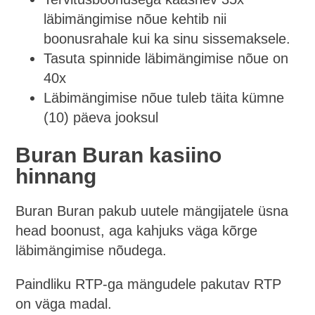
läbimängimise nõue kehtib nii
boonusrahale kui ka sinu sissemaksele.
Tasuta spinnide läbimängimise nõue on
40x
Läbimängimise nõue tuleb täita kümne
(10) päeva jooksul
Buran Buran kasiino
hinnang
Buran Buran pakub uutele mängijatele üsna
head boonust, aga kahjuks väga kõrge
läbimängimise nõudega.
Paindliku RTP-ga mängudele pakutav RTP
on väga madal.