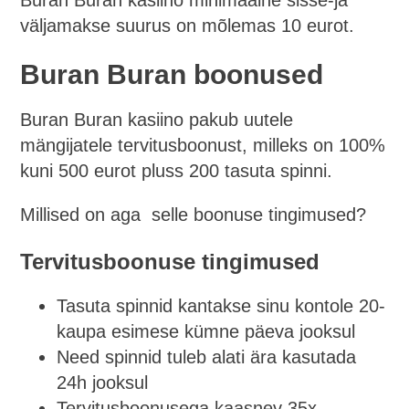
Buran Buran kasiino minimaalne sisse-ja
väljamakse suurus on mõlemas 10 eurot.
Buran Buran boonused
Buran Buran kasiino pakub uutele
mängijatele tervitusboonust, milleks on 100%
kuni 500 eurot pluss 200 tasuta spinni.
Millised on aga selle boonuse tingimused?
Tervitusboonuse tingimused
Tasuta spinnid kantakse sinu kontole 20-
kaupa esimese kümne päeva jooksul
Need spinnid tuleb alati ära kasutada
24h jooksul
Tervitusboonusega kaasnev 35x