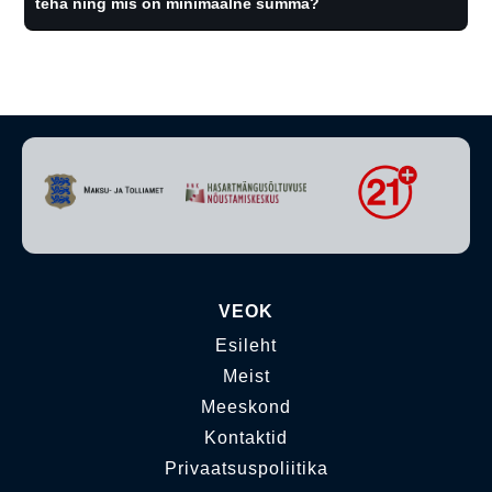
teha ning mis on minimaalne summa?
VEOK
Esileht
Meist
Meeskond
Kontaktid
Privaatsuspoliitika