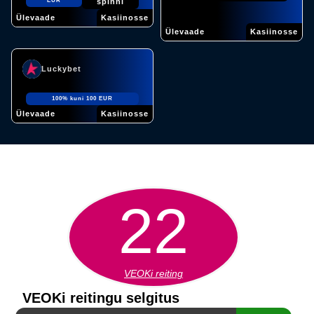
EUR
spinni
Ülevaade
Kasiinosse
Ülevaade
Kasiinosse
Luckybet
100% kuni 100 EUR
Ülevaade
Kasiinosse
22
VEOKi reiting
VEOKi reitingu selgitus