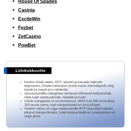
House Of Spades
Casinia
ExciteWin
Fezbet
ZetCasino
PowBet
Lühikokkuvõte
Kasiino töötab alates 2023. aastast ja kasutab maksete
tegemiseks Zimpleri lahendust (konto kaudu internetipank) ning
toetab ka kaarte ja e-rahakotte.
Vastutustundliku mängimise tööriistad hõlmavad kahjumi limiiti,
mida saab seada päevale, nädalale ja kuule.
Uutele mängijatele on tervitusboonus 100% kuni 500 eurot pluss
200 tasuta spinni, kuid mängunõuded on üsna kõrged.
Olulisim miinus on väga madal paindlik RTP ning sellest tulenev
piiratud mänguvõimalus, kuigi kaotuse limiidi ise seadistamine on
selge pluss.