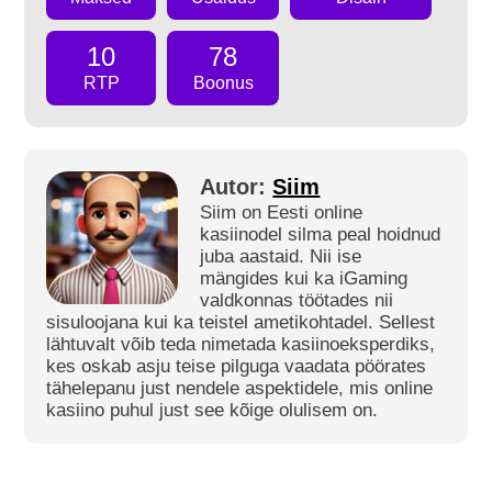
10
78
RTP
Boonus
Autor:
Siim
Siim on Eesti online
kasiinodel silma peal hoidnud
juba aastaid. Nii ise
mängides kui ka iGaming
valdkonnas töötades nii
sisuloojana kui ka teistel ametikohtadel. Sellest
lähtuvalt võib teda nimetada kasiinoeksperdiks,
kes oskab asju teise pilguga vaadata pöörates
tähelepanu just nendele aspektidele, mis online
kasiino puhul just see kõige olulisem on.