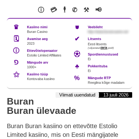
ⓘ︎
💳︎
🕴︎
✆
⚒
📢︎
♛
⛊
Kasiino nimi
Veebileht
Buran Casino
http://www.burancasino.ee/
🗓
✔
Avamise aeg
Litsents
2023
Eesti litsents
(väljastatud
EMTA
poolt)
ⓘ
Ettevõte/operaator
⚽︎
Spordiennustused
Estolio Limited Affiliates
Ei
⅁
Mängude arv
♣
Pokkerituba
1000+
Ei
⚝
Kasiino tüüp
%
Mängude RTP
Kontovaba kasiino
Reeglina kõige madalam
Viimati uuendatud
13 juuli 2026
Buran
Buran ülevaade
Buran Buran kasiino on ettevõtte Estolio
Limited kasiino, mis on Eesti mängijatele