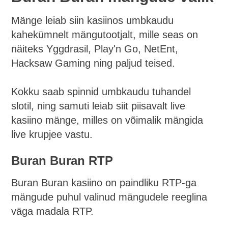
Mänge leiab siin kasiinos umbkaudu
kahekümnelt mängutootjalt, mille seas on
näiteks Yggdrasil, Play'n Go, NetEnt,
Hacksaw Gaming ning paljud teised.
Kokku saab spinnid umbkaudu tuhandel
slotil, ning samuti leiab siit piisavalt live
kasiino mänge, milles on võimalik mängida
live krupjee vastu.
Buran Buran RTP
Buran Buran kasiino on paindliku RTP-ga
mängude puhul valinud mängudele reeglina
väga madala RTP.