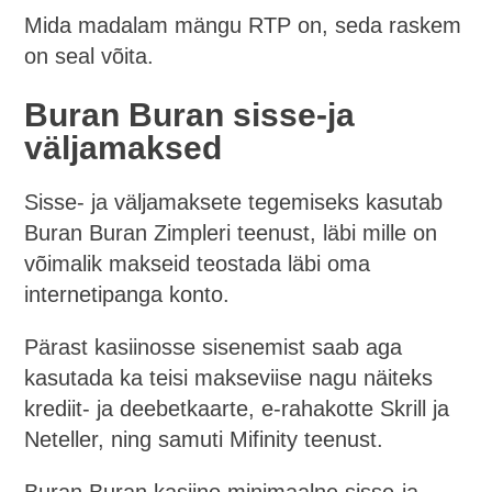
Mida madalam mängu RTP on, seda raskem
on seal võita.
Buran Buran sisse-ja
väljamaksed
Sisse- ja väljamaksete tegemiseks kasutab
Buran Buran Zimpleri teenust, läbi mille on
võimalik makseid teostada läbi oma
internetipanga konto.
Pärast kasiinosse sisenemist saab aga
kasutada ka teisi makseviise nagu näiteks
krediit- ja deebetkaarte, e-rahakotte Skrill ja
Neteller, ning samuti Mifinity teenust.