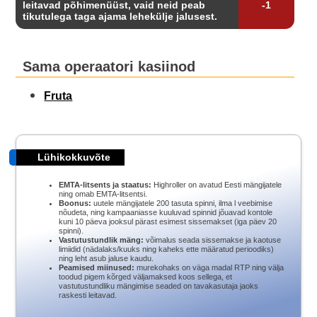
leitavad põhimenüüst, vaid neid peab
-1
tikutulega taga ajama lehekülje jalusest.
Sama operaatori kasiinod
Fruta
Lühikokkuvõte
EMTA-litsents ja staatus:
Highroller on avatud Eesti mängijatele
ning omab EMTA-litsentsi.
Boonus:
uutele mängijatele 200 tasuta spinni, ilma l veebimise
nõudeta, ning kampaaniasse kuuluvad spinnid jõuavad kontole
kuni 10 päeva jooksul pärast esimest sissemakset (iga päev 20
spinni).
Vastutustundlik mäng:
võimalus seada sissemakse ja kaotuse
limiidid (nädalaks/kuuks ning kaheks ette määratud perioodiks)
ning leht asub jaluse kaudu.
Peamised miinused:
murekohaks on väga madal RTP ning välja
toodud pigem kõrged väljamaksed koos sellega, et
vastutustundliku mängimise seaded on tavakasutaja jaoks
raskesti leitavad.