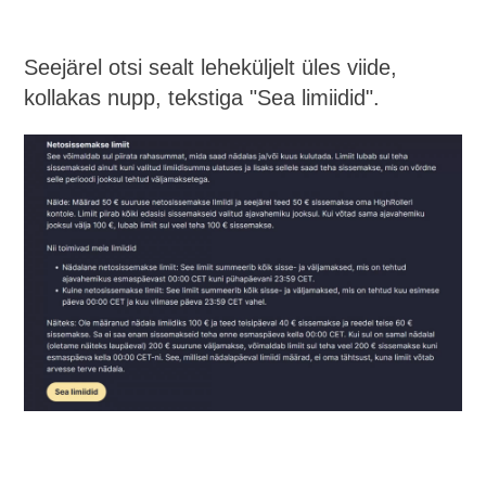
Seejärel otsi sealt leheküljelt üles viide,
kollakas nupp, tekstiga "Sea limiidid".