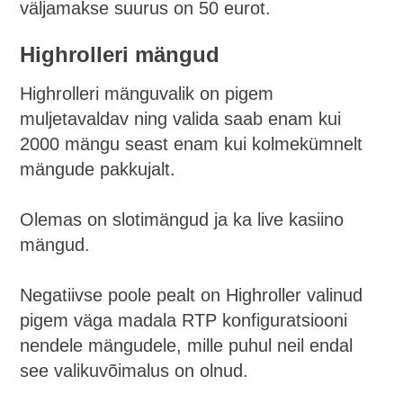
väljamakse suurus on 50 eurot.
Highrolleri mängud
Highrolleri mänguvalik on pigem
muljetavaldav ning valida saab enam kui
2000 mängu seast enam kui kolmekümnelt
mängude pakkujalt.
Olemas on slotimängud ja ka live kasiino
mängud.
Negatiivse poole pealt on Highroller valinud
pigem väga madala RTP konfiguratsiooni
nendele mängudele, mille puhul neil endal
see valikuvõimalus on olnud.