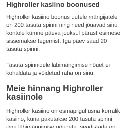
Highroller kasiino boonused
Highroller kasiino boonus uutele mängijatele
on 200 tasuta spinni ning need jõuavad sinu
kontole kümne päeva jooksul pärast esimese
sissemakse tegemist. Iga päev saad 20
tasuta spinni.
Tasuta spinnidele läbimängimise nõuet ei
kohaldata ja võidetud raha on sinu.
Meie hinnang Highroller
kasiinole
Highroller kasiino on esmapilgul üsna korralik
kasiino, kuna pakutakse 200 tasuta spinni
ilma läbimängimise nõudeta, seadistada on