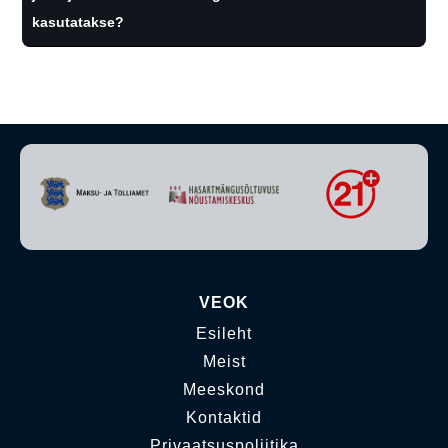
kasutatakse?
VEOK
Esileht
Meist
Meeskond
Kontaktid
Privaatsuspoliitika