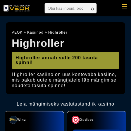
☰
VEOK
>
Kasiinod
> Highroller
Highroller
Highroller annab sulle 200 tasuta
spinni!
Highroller kasiino on uus kontovaba kasiino,
mis pakub uutele mängijatele läbimängimise
nõudeta tasuta spinne!
Leia mängimiseks vastutustundlik kasiino
Winz
Optibet