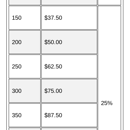
150
$37.50
200
$50.00
250
$62.50
300
$75.00
25%
350
$87.50