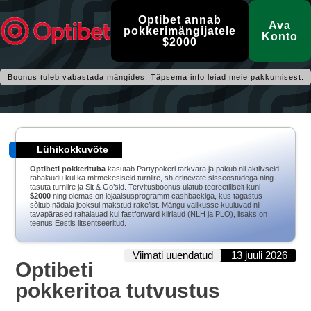
Optibet annab
Ava
pokkerimängijatele
Konto
$2000
Boonus tuleb vabastada mängides. Täpsema info leiad meie pakkumisest.
Lühikokkuvõte
Optibeti pokkerituba
kasutab Partypokeri tarkvara ja pakub nii aktiivseid
rahalaudu kui ka mitmekesiseid turniire, sh erinevate sisseostudega ning
tasuta turniire ja Sit & Go’sid. Tervitusboonus ulatub teoreetiliselt kuni
$2000
ning olemas on lojaalsusprogramm cashbackiga, kus tagastus
sõltub nädala jooksul makstud rake’ist. Mängu valikusse kuuluvad nii
tavapärased rahalauad kui fastforward kiirlaud (NLH ja PLO), lisaks on
teenus Eestis litsentseeritud.
Viimati uuendatud
13 juuli 2026
Optibeti
pokkeritoa tutvustus