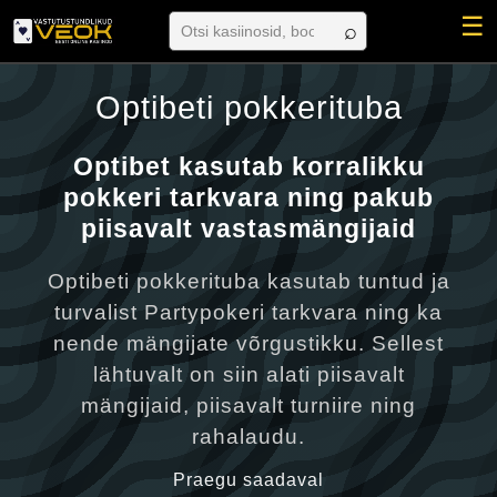
☰
Optibeti pokkerituba
Optibet kasutab korralikku
pokkeri tarkvara ning pakub
piisavalt vastasmängijaid
Optibeti pokkerituba kasutab tuntud ja
turvalist Partypokeri tarkvara ning ka
nende mängijate võrgustikku. Sellest
lähtuvalt on siin alati piisavalt
mängijaid, piisavalt turniire ning
rahalaudu.
Praegu saadaval