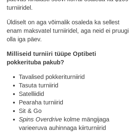
turniiridel.
Üldiselt on aga võimalik osaleda ka sellest
enam maksvatel turniiridel, aga neid ei pruugi
olla iga päev.
Milliseid turniiri tüüpe Optibeti
pokkerituba pakub?
Tavalised pokkeriturniirid
Tasuta turniirid
Satelliidid
Pearaha turniirid
Sit & Go
Spins Overdrive
kolme mängijaga
varieeruva auhinnaga kiirturniirid