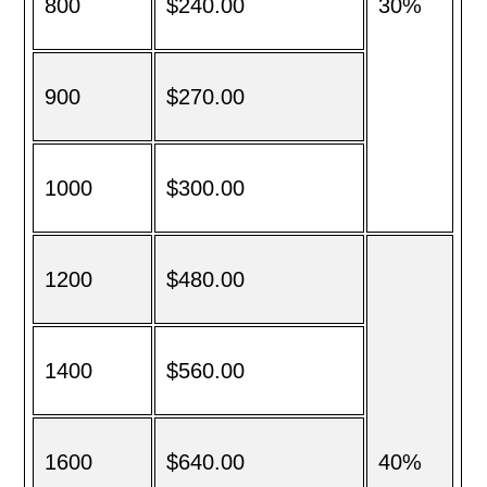
800
$240.00
30%
900
$270.00
1000
$300.00
1200
$480.00
1400
$560.00
1600
$640.00
40%