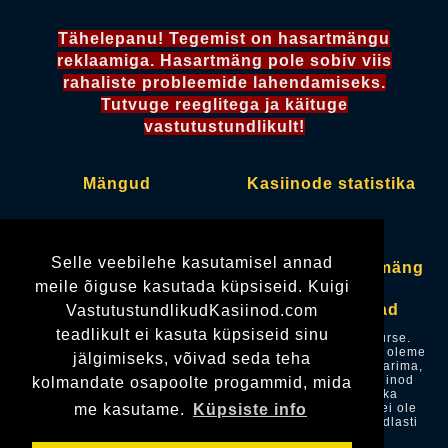
Tähelepanu! Tegemist on hasartmängu
reklaamiga. Hasartmäng pole sobiv viis
rahaliste probleemide lahendamiseks.
Tutvuge reeglitega ja käituge
vastutustundlikult!
Mängud
Kasiinode statistika
Kasiinod
Pokkeritoad
Selle veebilehe kasutamisel annad
Boonused
Vastutustundlik mäng
meile õiguse kasutada küpsiseid. Kuigi
Makseviisid
Mängude loojad
VastutustundlikudKasiinod.com
teadlikult ei kasuta küpsiseid sinu
Vastutustundlikudkasiinod.com omanik on OÜ Mediacurse.
Kuigi me tutvustame Teile Eesti kasiinode võimalusi, siis oleme
jälgimiseks, võivad seda teha
me kasiinodest sõltumatu ettevõte. Me anname endast parima,
et kogu info käesoleval saidil oleks korrektne, aga kasiinod
kolmandate osapoolte progammid, mida
võivad oma vastutustundliku mängimise seadeid, ja ka
boonuseid, igal hetkel muuta, ning käesolev veebileht ei ole
me kasutame.
Küpsiste info
vastutav vale info eest. Iga kasiino puhul soovitame kindlasti
ära teha ka enda kodutöö.