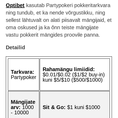
Optibet
kasutab Partypokeri pokkeritarkvara
ning tundub, et ka nende võrgustikku, ning
sellest lähtuvalt on alati piisavalt mängijaid, et
oma oskused ja ka õnn teiste mängijate
vastu pokkerit mängides proovile panna.
Detailid
Rahamängu limiidid:
Tarkvara:
$0.01/$0.02 ($1/$2 buy-in)
Partypoker
kuni $5/$10 ($500/$1000)
Mängijate
arv:
1000
Sit & Go:
$1 kuni $1000
- 10000