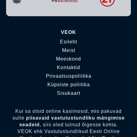
VEOK
Esileht
Meist
Meeskond
Kontaktid
Privaatsuspoliitika
Küpsiste poliitika
Sisukaart
Kui sa otsid online kasiinosid, mis pakuvad
sulle
piisavaid vastutustundliku mängimise
seadeid
, siis oled tulnud õigesse kohta.
VEOK ehk Vastutustundlikud Eesti Online