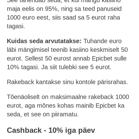
See tähendab seda, et kui mängu kasiino
maja eelis on 95%, ning sa teed panuseid
1000 euro eest, siis saad sa 5 eurot raha
tagasi.
Kuidas seda arvutatakse:
Tuhande euro
läbi mängimisel teenib kasiino keskmiselt 50
eurot. Sellest 50 eurost annab Epicbet sulle
10% tagasi. Ja siit tulebki see 5 eurot.
Rakeback kantakse sinu kontole pärisrahas.
Tõenäoliselt on maksimaalne rakeback 1000
eurot, aga mõnes kohas mainib Epicbet ka
seda, et see on piiramatu.
Cashback - 10% iga päev