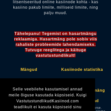
litsentseeritud online kasiinode kohta - kas
kasiino pakub limiite, milliseid limiite, ning
palju muud.
Tähelepanu! Tegemist on hasartmängu
reklaamiga. Hasartmäng pole sobiv viis
rahaliste probleemide lahendamiseks.
Tutvuge reeglitega ja käituge
vastutustundlikult!
Mängud
Kasiinode statistika
Kasiinod
Pokkeritoad
Selle veebilehe kasutamisel annad
Boonused
Vastutustundlik mäng
meile õiguse kasutada küpsiseid. Kuigi
Makseviisid
Mängude loojad
VastutustundlikudKasiinod.com
teadlikult ei kasuta küpsiseid sinu
Vastutustundlikudkasiinod.com omanik on OÜ Mediacurse.