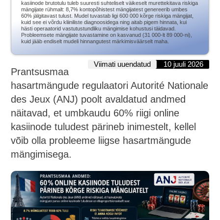
kasiinode brutotulu tuleb suuresti suhteliselt väikeselt murettekitava riskiga
mängijate rühmalt: 8,7% kontopõhistest mängijatest genereerib umbes
60% jälgitavast tulust. Mudel tuvastab ligi 600 000 kõrge riskiga mängijat,
kuid see ei võrdu kliiniliste diagnoosidega ning aitab pigem hinnata, kui
hästi operaatorid vastutustundliku mängimise kohustusi täidavad.
Probleemsete mängijate tuvastamine on kasvanud (31 000-lt 89 000-ni),
kuid jääb endiselt mudeli hinnangutest märkimisväärselt maha.
Viimati uuendatud
10 juuli 2026
Prantsusmaa
hasartmängude regulaatori Autorité Nationale
des Jeux (ANJ) poolt avaldatud andmed
näitavad, et umbkaudu 60% riigi online
kasiinode tuludest pärineb inimestelt, kellel
võib olla probleeme liigse hasartmängude
mängimisega.