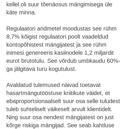
kellel oli suur tõenäosus mängimisega üle
käte minna.
Regulaatori andmetel moodustas see rühm
8,7% kõigist regulaatori poolt vaadeldud
kontopõhistest mängijatest ja see rühm
inimesi genereeris kasiinodele 1,2 miljardit
eurot brutotulu. See võrdub umbkaudu 60%-
ga jälgitava turu kogutulust.
Avaldatud tulemused näivad toetavat
hasartmängutööstuse kriitikute väidet, et
ebaproportsionaalselt suur osa selle tuludest
tuleb suhteliselt väikeselt arvult klientidelt.
Ning suur osa nendest mängijatest on just
kõrge riskiga mängijad. See seab kahtluse