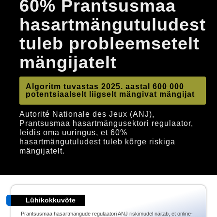
60% Prantsusmaa
hasartmängutuludest
tuleb probleemsetelt
mängijatelt
Algoritm tuvastas 2025. aastal 600 000
potentsiaalselt liigselt mängivat mängijat
Autorité Nationale des Jeux (ANJ),
Prantsusmaa hasartmängusektori regulaator,
leidis oma uuringus, et 60%
hasartmängutuludest tuleb kõrge riskiga
mängijatelt.
Lühikokkuvõte
Prantsusmaa hasartmängude regulaatori ANJ riskimudel näitab, et online-