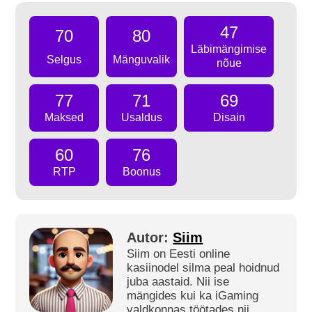
47
70
80
Läbimängimise
Selgus
Mänguvalik
nõue
77
71
69
Maksed
Usaldus
Disain
60
76
RTP
Boonus
Autor:
Siim
Siim on Eesti online
kasiinodel silma peal hoidnud
juba aastaid. Nii ise
mängides kui ka iGaming
valdkonnas töötades nii