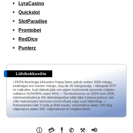
LyraCasino
Quickslot
SlotParadise
Prontobet
RedDice
Punterz
Lühikokkuvõte
• EMTA-litsentsiga kiirkasiino HappySpins pakub umbes 3000 mängu,
sealhulgas live-kasiino mänge, ning üle 45 mängutootja. • Mängude RTP
on valikuline, kuid üldiselt jääb see pigem keskmisele tasemele (näiteks
valitakse 91/94/96% seast 94%). • Tervitusboonus on 200% kuni 200€,
miinimumnõuded ja 40x läbimängunõue tuleb täita 3 päeva jooksul, mis
võib maksimaalse boonuse korral nõuda väga suurt läbimängu. •
Rahastamine käib Trustly ja Brite kaudu; sissemakse alates 20€ ning
väljamakse alates 50€, väljamaksed on reeglina kiired.
ⓘ︎
💳︎
🕴︎
✆
⚒
📢︎