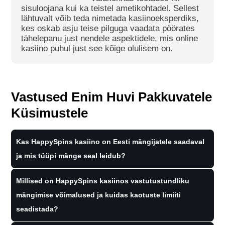
sisuloojana kui ka teistel ametikohtadel. Sellest
lähtuvalt võib teda nimetada kasiinoeksperdiks,
kes oskab asju teise pilguga vaadata pöörates
tähelepanu just nendele aspektidele, mis online
kasiino puhul just see kõige olulisem on.
Vastused Enim Huvi Pakkuvatele
Küsimustele
Kas HappySpins kasiino on Eesti mängijatele saadaval
ja mis tüüpi mänge seal leidub?
Millised on HappySpins kasiinos vastutustundliku
mängimise võimalused ja kuidas kaotuste limiiti
seadistada?