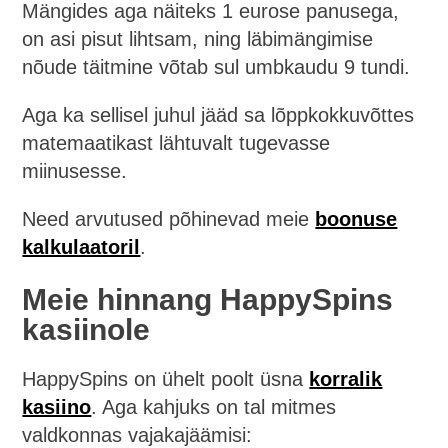
Mängides aga näiteks 1 eurose panusega,
on asi pisut lihtsam, ning läbimängimise
nõude täitmine võtab sul umbkaudu 9 tundi.
Aga ka sellisel juhul jääd sa lõppkokkuvõttes
matemaatikast lähtuvalt tugevasse
miinusesse.
Need arvutused põhinevad meie
boonuse
kalkulaatoril
.
Meie hinnang HappySpins
kasiinole
HappySpins on ühelt poolt üsna
korralik
kasiino
. Aga kahjuks on tal mitmes
valdkonnas vajakajäämisi: