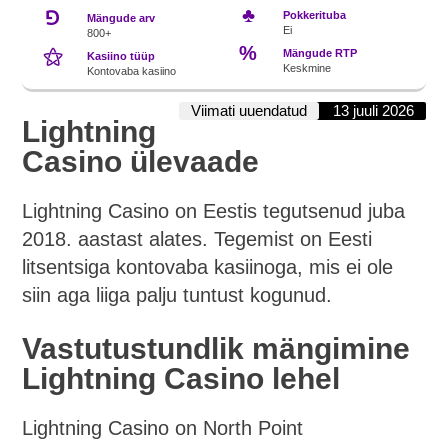
♣
⅁
Pokkerituba
Mängude arv
Ei
800+
%
⚝
Mängude RTP
Kasiino tüüp
Keskmine
Kontovaba kasiino
Viimati uuendatud
13 juuli 2026
Lightning
Casino ülevaade
Lightning Casino on Eestis tegutsenud juba
2018. aastast alates. Tegemist on Eesti
litsentsiga kontovaba kasiinoga, mis ei ole
siin aga liiga palju tuntust kogunud.
Vastutustundlik mängimine
Lightning Casino lehel
Lightning Casino on North Point