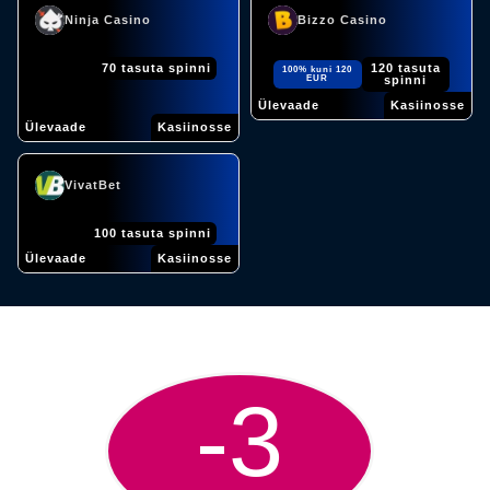
Ninja Casino
Bizzo Casino
70 tasuta spinni
120 tasuta
100% kuni 120
EUR
spinni
Ülevaade
Kasiinosse
Ülevaade
Kasiinosse
VivatBet
100 tasuta spinni
Ülevaade
Kasiinosse
-3