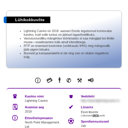
Lühikokkuvõte
Lightning Casino on 2018. aastast Eestis tegutsenud kontovaba
kasiino, kuid selle tuntus on jäänud tagasihoidlikuks.
Vastutustundliku mängimise tööriistades ei saa mängijad ise limiite
muuta—seadistamine käib ainult klienditoega.
RTP on enamasti keskmine (umbkaudu 94%) ning mänguvalik
jääb pigem kitsaks.
Booneid ja kampaanialehti ei ole ning see on oluline negatiivne
külg.
ⓘ︎
💳︎
🕴︎
✆
⚒
📢︎
♛
⛊
Kasiino nimi
Veebileht
Lightning Casino
http://www.lightningcasino.io
🗓
✔
Avamise aeg
Litsents
2018
Eesti litsents
(väljastatud
EMTA
poolt)
ⓘ
Ettevõte/operaator
⚽︎
Spordiennustused
North Point Management
Jah
Ltd