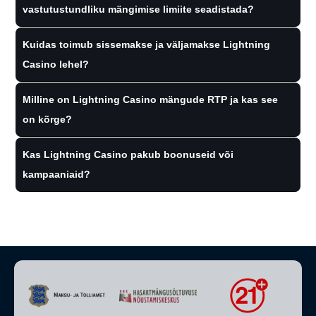
vastutustundliku mängimise limiite seadistada?
Kuidas toimub sissemakse ja väljamakse Lightning
Casino lehel?
Milline on Lightning Casino mängude RTP ja kas see
on kõrge?
Kas Lightning Casino pakub boonuseid või
kampaaniaid?