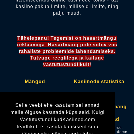
kasiino pakub limiite, milliseid limiite, ning
palju muud.
Tähelepanu! Tegemist on hasartmängu
reklaamiga. Hasartmäng pole sobiv viis
rahaliste probleemide lahendamiseks.
Tutvuge reeglitega ja käituge
vastutustundlikult!
Mängud
Kasiinode statistika
Kasiinod
Pokkeritoad
Selle veebilehe kasutamisel annad
Boonused
Vastutustundlik mäng
meile õiguse kasutada küpsiseid. Kuigi
Makseviisid
Mängude loojad
VastutustundlikudKasiinod.com
teadlikult ei kasuta küpsiseid sinu
Vastutustundlikudkasiinod.com omanik on OÜ Mediacurse.
Kuigi me tutvustame Teile Eesti kasiinode võimalusi, siis oleme
jälgimiseks, võivad seda teha