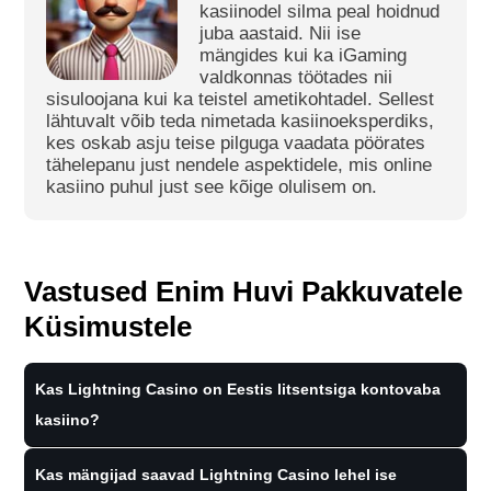
kasiinodel silma peal hoidnud
juba aastaid. Nii ise
mängides kui ka iGaming
valdkonnas töötades nii
sisuloojana kui ka teistel ametikohtadel. Sellest
lähtuvalt võib teda nimetada kasiinoeksperdiks,
kes oskab asju teise pilguga vaadata pöörates
tähelepanu just nendele aspektidele, mis online
kasiino puhul just see kõige olulisem on.
Vastused Enim Huvi Pakkuvatele
Küsimustele
Kas Lightning Casino on Eestis litsentsiga kontovaba
kasiino?
Kas mängijad saavad Lightning Casino lehel ise