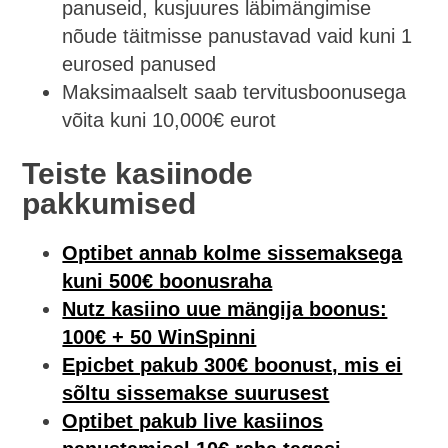
panuseid, kusjuures läbimängimise
nõude täitmisse panustavad vaid kuni 1
eurosed panused
Maksimaalselt saab tervitusboonusega
võita kuni 10,000€ eurot
Teiste kasiinode
pakkumised
Optibet annab kolme sissemaksega
kuni 500€ boonusraha
Nutz kasiino uue mängija boonus:
100€ + 50 WinSpinni
Epicbet pakub 300€ boonust, mis ei
sõltu sissemakse suurusest
Optibet pakub live kasiinos