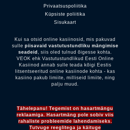
Privaatsuspoliitika
Küpsiste poliitika
Sisukaart
Kui sa otsid online kasiinosid, mis pakuvad
sulle
piisavaid vastutustundliku mängimise
seadeid
, siis oled tulnud õigesse kohta.
VEOK ehk Vastutustundlikud Eesti Online
Kasiinod annab sulle teada kõigi Eestis
litsentseeritud online kasiinode kohta - kas
kasiino pakub limiite, milliseid limiite, ning
palju muud.
Tähelepanu! Tegemist on hasartmängu
reklaamiga. Hasartmäng pole sobiv viis
rahaliste probleemide lahendamiseks.
Tutvuge reeglitega ja käituge