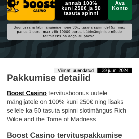
annab 100%
Ava
kuni 250€ ja 50
Konto
tasuta spinni
Boonusraha läbimängimise nõue 30x, tasuta spinnidel 5x, max
panus 1 euro, max võit 10000 eurot. Läbimängimise nõude
täitmiseks on aega 30 päeva.
Viimati uuendatud
29 juuni 2024
Pakkumise detailid
Boost Casino
tervitusboonus uutele
mängijatele on 100% kuni 250€ ning lisaks
sellele ka 50 tasuta spinni slotimängus Rich
Wilde and the Tome of Madness.
Boost Casino tervituspakkumise