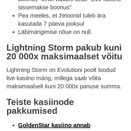
sissemakse boonus”
Pea meeles, et žetoonid tuleb ära
kasutada 7 päeva jooksul
Läbimängimise nõue on null.
Lightning Storm pakub kuni
20 000x maksimaalset võitu
Lightning Storm on Evolutioni poolt loodud
live kasiino mäng, millega saab võita
maksimaalselt kuni 20 000x panuse summa.
Teiste kasiinode
pakkumised
GoldenStar kasiino annab