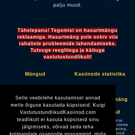
palju muud.
Tähelepanu! Tegemist on hasartmängu
reklaamiga. Hasartmäng pole sobiv viis
rahaliste probleemide lahendamiseks.
Tutvuge reeglitega ja käituge
vastutustundlikult!
Mängud
Kasiinode statistika
Kasiinod
Pokkeritoad
Selle veebilehe kasutamisel annad
Boonused
Vastutustundlik mäng
meile õiguse kasutada küpsiseid. Kuigi
Makseviisid
Mängude loojad
VastutustundlikudKasiinod.com
teadlikult ei kasuta küpsiseid sinu
Vastutustundlikudkasiinod.com omanik on OÜ Mediacurse.
Kuigi me tutvustame Teile Eesti kasiinode võimalusi, siis oleme
jälgimiseks, võivad seda teha
me kasiinodest sõltumatu ettevõte. Me anname endast parima,
et kogu info käesoleval saidil oleks korrektne, aga kasiinod
kolmandate osapoolte progammid, mida