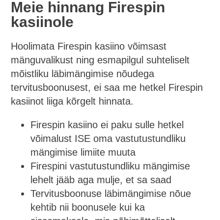
Meie hinnang Firespin
kasiinole
Hoolimata Firespin kasiino võimsast
mänguvalikust ning esmapilgul suhteliselt
mõistliku läbimängimise nõudega
tervitusboonusest, ei saa me hetkel Firespin
kasiinot liiga kõrgelt hinnata.
Firespin kasiino ei paku sulle hetkel
võimalust ISE oma vastutustundliku
mängimise limiite muuta
Firespini vastutustundliku mängimise
lehelt jääb aga mulje, et sa saad
Tervitusboonuse läbimängimise nõue
kehtib nii boonusele kui ka