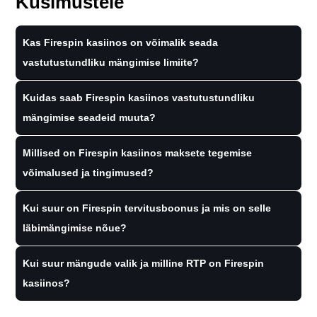
Küsimustele
Kas Firespin kasiinos on võimalik seada
vastutustundliku mängimise limiite?
Kuidas saab Firespin kasiinos vastutustundliku
mängimise seadeid muuta?
Millised on Firespin kasiinos maksete tegemise
võimalused ja tingimused?
Kui suur on Firespin tervitusboonus ja mis on selle
läbimängimise nõue?
Kui suur mängude valik ja milline RTP on Firespin
kasiinos?