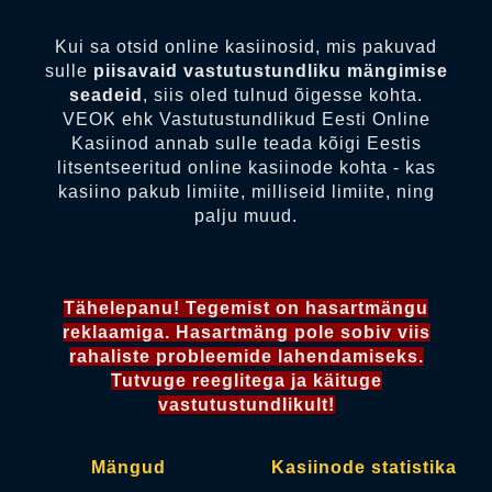
Kui sa otsid online kasiinosid, mis pakuvad
sulle
piisavaid vastutustundliku mängimise
seadeid
, siis oled tulnud õigesse kohta.
VEOK ehk Vastutustundlikud Eesti Online
Kasiinod annab sulle teada kõigi Eestis
litsentseeritud online kasiinode kohta - kas
kasiino pakub limiite, milliseid limiite, ning
palju muud.
Tähelepanu! Tegemist on hasartmängu
reklaamiga. Hasartmäng pole sobiv viis
rahaliste probleemide lahendamiseks.
Tutvuge reeglitega ja käituge
vastutustundlikult!
Mängud
Kasiinode statistika