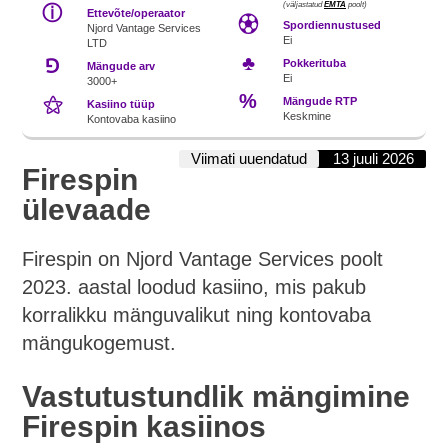
(väljastatud
EMTA
poolt)
ⓘ
Ettevõte/operaator
⚽︎
Spordiennustused
Njord Vantage Services
Ei
LTD
♣
⅁
Pokkerituba
Mängude arv
Ei
3000+
%
⚝
Mängude RTP
Kasiino tüüp
Keskmine
Kontovaba kasiino
Viimati uuendatud
13 juuli 2026
Firespin
ülevaade
Firespin on Njord Vantage Services poolt
2023. aastal loodud kasiino, mis pakub
korralikku mänguvalikut ning kontovaba
mängukogemust.
Vastutustundlik mängimine
Firespin kasiinos