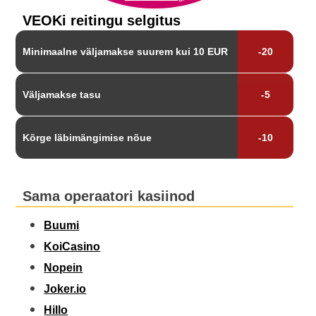
VEOKi reitingu selgitus
Minimaalne väljamakse suurem kui 10 EUR
-20
Väljamakse tasu
-5
Kõrge läbimängimise nõue
-10
Sama operaatori kasiinod
Buumi
KoiCasino
Nopein
Joker.io
Hillo