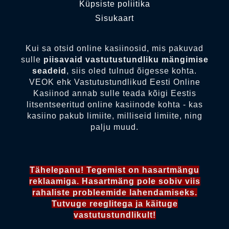
Küpsiste poliitika
Sisukaart
Kui sa otsid online kasiinosid, mis pakuvad
sulle
piisavaid vastutustundliku mängimise
seadeid
, siis oled tulnud õigesse kohta.
VEOK ehk Vastutustundlikud Eesti Online
Kasiinod annab sulle teada kõigi Eestis
litsentseeritud online kasiinode kohta - kas
kasiino pakub limiite, milliseid limiite, ning
palju muud.
Tähelepanu! Tegemist on hasartmängu
reklaamiga. Hasartmäng pole sobiv viis
rahaliste probleemide lahendamiseks.
Tutvuge reeglitega ja käituge
vastutustundlikult!