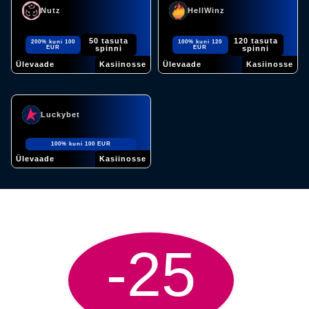
Nutz
HellWinz
50 tasuta
120 tasuta
200% kuni 100
100% kuni 120
EUR
spinni
EUR
spinni
Ülevaade
Kasiinosse
Ülevaade
Kasiinosse
Luckybet
100% kuni 100 EUR
Ülevaade
Kasiinosse
-25