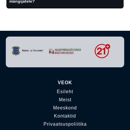
mängijatele?
VEOK
Esileht
Meist
Meeskond
Kontaktid
Privaatsuspoliitika