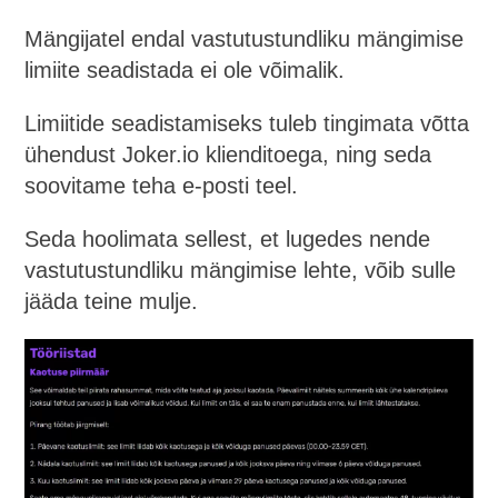
Mängijatel endal vastutustundliku mängimise
limiite seadistada ei ole võimalik.
Limiitide seadistamiseks tuleb tingimata võtta
ühendust Joker.io klienditoega, ning seda
soovitame teha e-posti teel.
Seda hoolimata sellest, et lugedes nende
vastutustundliku mängimise lehte, võib sulle
jääda teine mulje.