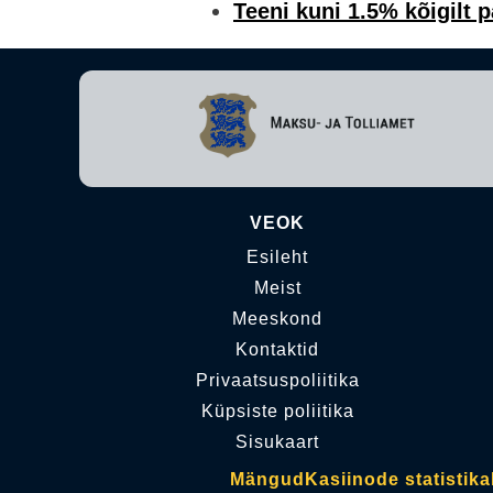
Teeni kuni 1.5% kõigilt p
VEOK
Esileht
Meist
Meeskond
Kontaktid
Privaatsuspoliitika
Küpsiste poliitika
Sisukaart
Mängud
Kasiinode statistika