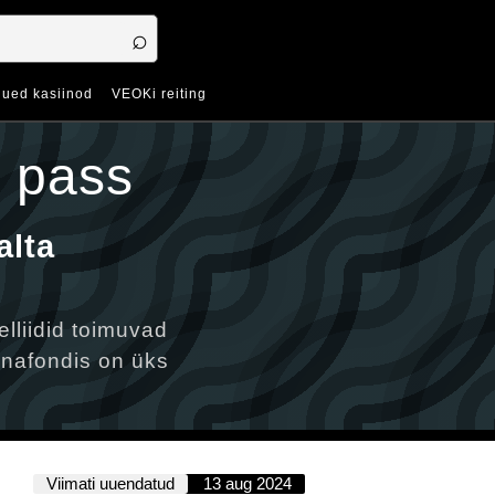
ued kasiinod
VEOKi reiting
l pass
alta
elliidid toimuvad
innafondis on üks
Viimati uuendatud
13 aug 2024