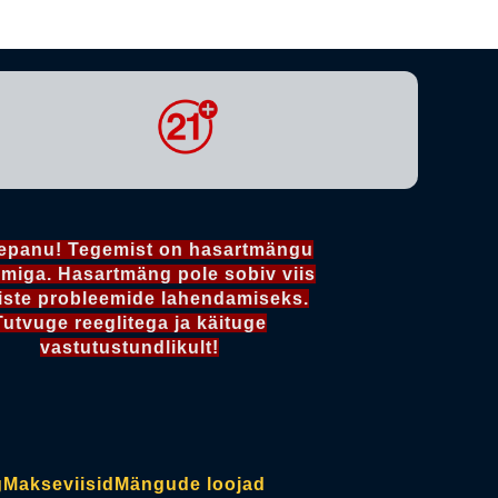
epanu! Tegemist on hasartmängu
amiga. Hasartmäng pole sobiv viis
iste probleemide lahendamiseks.
Tutvuge reeglitega ja käituge
vastutustundlikult!
g
Makseviisid
Mängude loojad