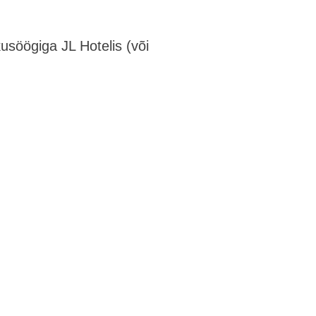
usöögiga JL Hotelis (või