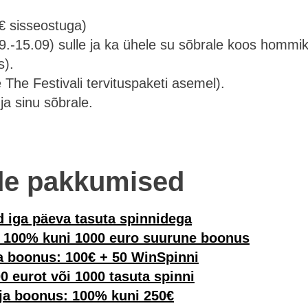
0€ sisseostuga)
.-15.09) sulle ja ka ühele su sõbrale koos hommik
s).
 The Festivali tervituspaketi asemel).
 ja sinu sõbrale.
ode pakkumised
nd iga päeva tasuta spinnidega
o 100% kuni 1000 euro suurune boonus
a boonus: 100€ + 50 WinSpinni
0 eurot või 1000 tasuta spinni
ja boonus: 100% kuni 250€