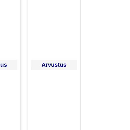
tus
Arvustus