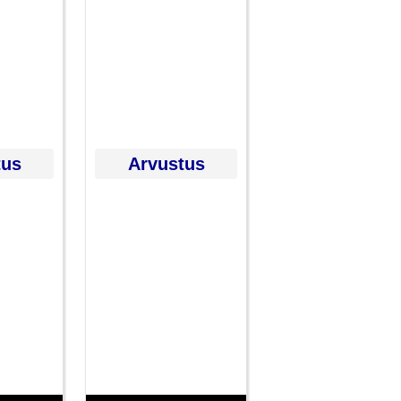
tus
Arvustus