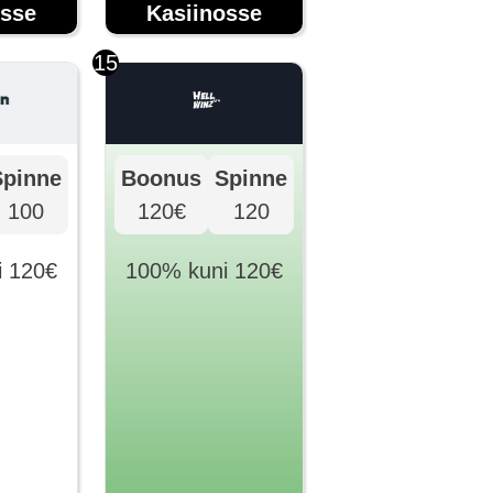
osse
Kasiinosse
15
Spinne
Boonus
Spinne
100
120€
120
i 120€
100% kuni 120€