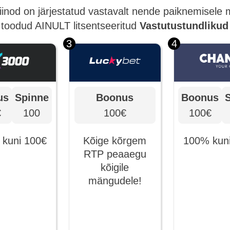
nod on järjestatud vastavalt nende paiknemisele m
a toodud AINULT litsentseeritud
Vastutustundlikud 
3
4
us
Spinne
Boonus
Boonus
€
100
100€
100€
kuni 100€
Kõige kõrgem
100% kun
RTP peaaegu
kõigile
mängudele!