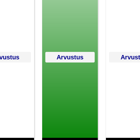
vustus
Arvustus
Arvus