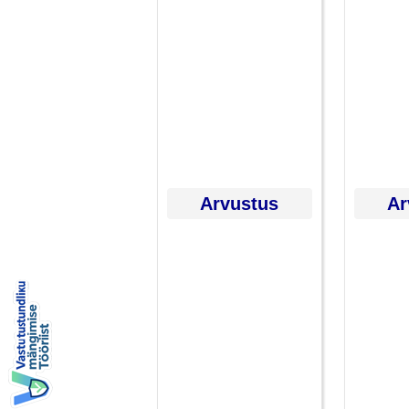
Arvustus
Ar