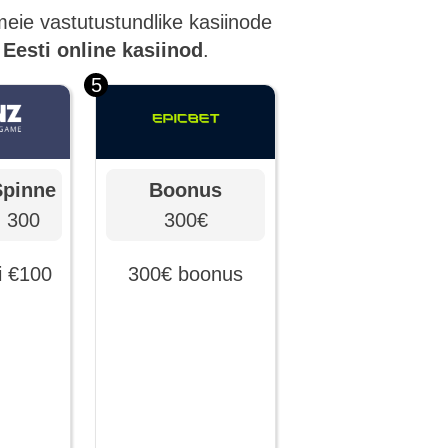
eie vastutustundlike kasiinode
Eesti online kasiinod
.
5
Spinne
Boonus
300
300€
i €100
300€ boonus