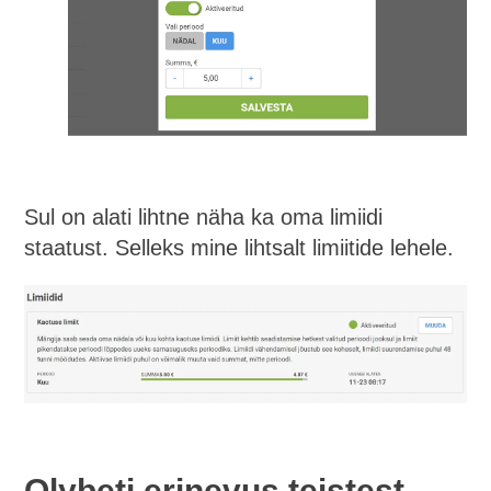
Sul on alati lihtne näha ka oma limiidi
staatust. Selleks mine lihtsalt limiitide lehele.
Olybeti erinevus teistest