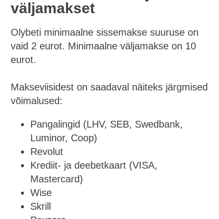
väljamakset
Olybeti minimaalne sissemakse suuruse on
vaid 2 eurot. Minimaalne väljamakse on 10
eurot.
Makseviisidest on saadaval näiteks järgmised
võimalused:
Pangalingid (LHV, SEB, Swedbank,
Luminor, Coop)
Revolut
Krediit- ja deebetkaart (VISA,
Mastercard)
Wise
Skrill