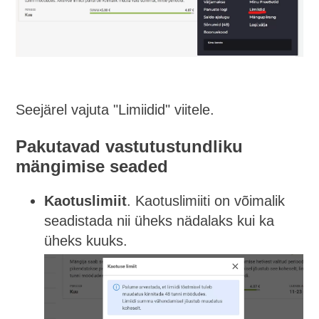
Seejärel vajuta "Limiidid" viitele.
Pakutavad vastutustundliku
mängimise seaded
Kaotuslimiit
. Kaotuslimiiti on võimalik
seadistada nii üheks nädalaks kui ka
üheks kuuks.