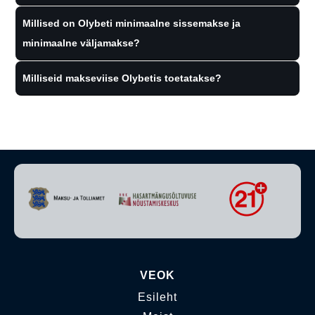
Millised on Olybeti minimaalne sissemakse ja
minimaalne väljamakse?
Milliseid makseviise Olybetis toetatakse?
VEOK
Esileht